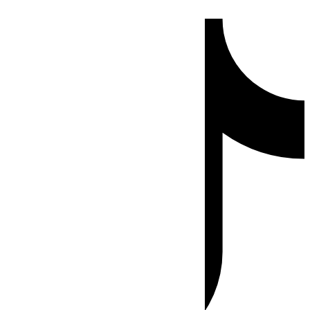
Ir
Tiktok
al
contenido