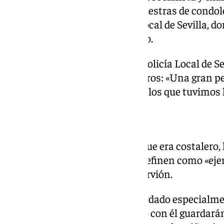
también se ha sumado a las muestras de condol
huella en el cuerpo de Policía Local de Sevilla, 
señalado en un mensaje público.
Por su parte, el Sindicato de la Policía Local de 
Santos deja entre sus compañeros: «Una gran pe
una huella imborrable en todos los que tuvimos l
El adiós de su hermandad
La Hermandad de la Sed, de la que era costalero
pesar» por la pérdida de quien definen como «eje
servicio» a la Hermandad de Nervión.
La corporación cofrade ha recordado especialme
«Quienes compartieron camino con él guardarán 