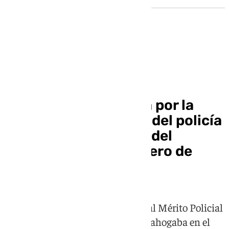
Obituario
Conmoción en Sevilla por la
muerte a los 49 años del policía
Javier Santos, héroe del
Guadalquivir y costalero de
Nervión
El agente recibió en 2010 la Cruz al Mérito Policial
por rescatar a una persona que se ahogaba en el