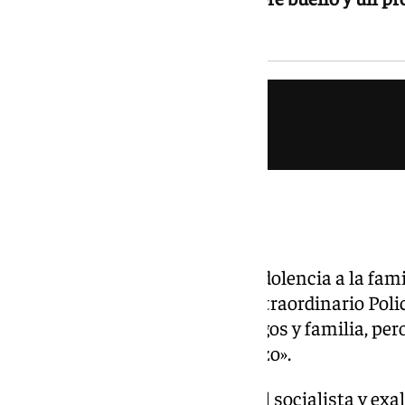
escrito Sanz
El pésame institucional
El alcalde ha trasladado su condolencia a la famil
olvidaremos a Javier Santos, extraordinario Poli
más sentido pésame a sus amigos y familia, pero,
a los que mando un fuerte abrazo».
El portavoz del grupo municipal socialista y exa