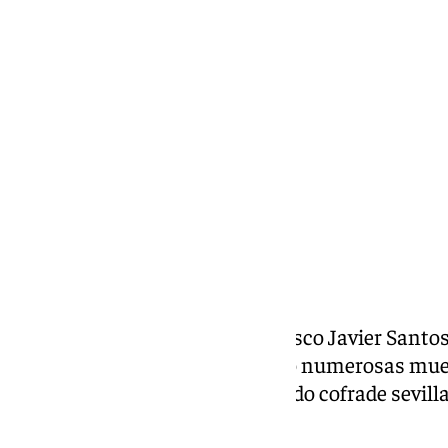
101 TV
sábado, 4 julio 2026, 18:13
Compartir:
El policía local de Sevilla Francisco Javier Santo
49 años. Su muerte ha generado numerosas mues
cuerpo policial como en el mundo cofrade sevill
condición de costalero.