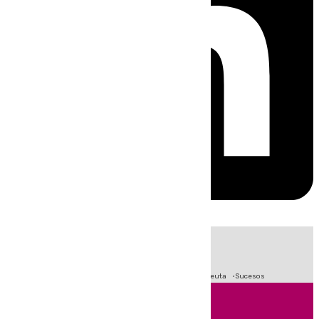
HOY
|
Fútbol
Primera División
LaLiga
Crisis Migratoria en Ceuta
Sucesos