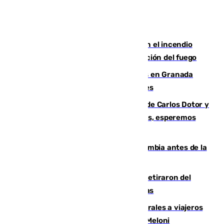
Activado el nivel 2 de emergencia en el incendio
forestal de Niebla por la compleja evolución del fuego
Controlado un incendio de rastrojos en Granada
junto a la autovía y al Callejón de Nogales
Juanfran Funes, sobre las lesiones de Carlos Dotor y
Fernando Calero: “Estamos preocupados, esperemos
que no sea nada”
Felipe VI refuerza los lazos con Colombia antes de la
llegada del nuevo presidente
Fernando Calero y Carlos Dotor se retiraron del
encuentro contra el Ceuta con molestias
España restablece controles temporales a viajeros
procedentes de Italia como repuesta a Meloni