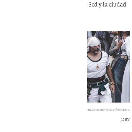
río; el alcalde, la Hermandad de la Sed y la ciudad
en general lamentan su pérdida
El policía local Javier Santos era un reconocido cofrade.
101TV