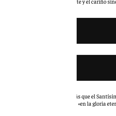
bondad, su disposición constante y el cariño si
hermanos».
La hermandad ha pedido además que el Santísimo
de Consolación acojan a Santos «en la gloria et
familiares en estos momentos.