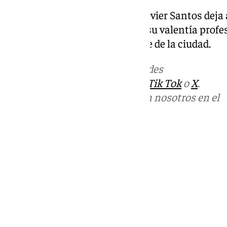
El fallecimiento de Francisco Javier Santos deja 
la de un agente reconocido por su valentía profe
querido dentro del tejido cofrade de la ciudad.
Más noticias de
101TV
en las redes
sociales:
Instagram
,
Facebook
,
Tik Tok
o
X
.
Puedes ponerte en contacto con nosotros en el
correo
informativos@101tv.es
Tags:
Ayuntamiento de Sevilla
Sucesos
Últimas noticias