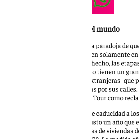
Retransmisiones para todo el mundo
Un ‹troleo› involuntario con esta paradoja de q
deportivos que ya no se entienden solamente en
acontecimientos turísticos. De hecho, las etapas
retransmitidas en todo el mundo tienen un gra
las ciudades -muchas de ellas extranjeras- que
importantes o pasen los ciclistas por sus calles.
Barcelona y Cataluña acuden al Tour como recl
Barcelona puso en 2025 fecha de caducidad a los 
Jaume Collboni anunció hace justo un año que e
renovará ninguna de las licencias de viviendas d
que expiren en noviembre de 2028. La medida afe