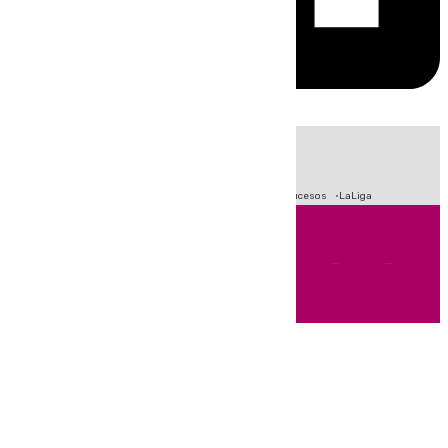
HOY
|
Fútbol
Primera División
Crisis Migratoria en Ceuta
Sucesos
LaLiga
Andalucía