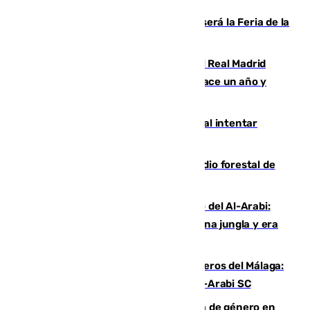
Talleres, escape room y música: así será la Feria de la
Juventud Cofrade de Málaga
El fichaje más caro de la historia del Real Madrid
costaba 105 millones de euros menos hace un año y
jugaba en Leganés
Ceuta suma 82 fallecidos en el mar al intentar
cruzar la frontera española
Huelva eleva a emergencia el incendio forestal de
Niebla
Juanfran Funes, sobre el duro juego del Al-Arabi:
“Por momentos nos hemos metido en una jungla y era
hasta peligroso”
Ya se han estrenado los tres delanteros del Málaga:
Eneko Jauregui, bigoleador contra el Al-Arabi SC
35 mujeres asesinadas por violencia de género en