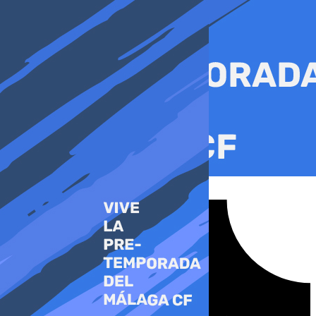
Ir
al
contenido
Tiktok