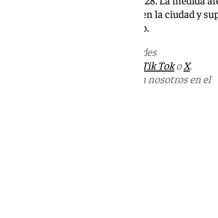
10.000 pisos con licencia legal en la ciudad y su
política de alojamiento turístico.
Más noticias de
101TV
en las redes
sociales:
Instagram
,
Facebook
,
Tik Tok
o
X
.
Puedes ponerte en contacto con nosotros en el
correo
informativos@101tv.es
Tags:
Últimas noticias