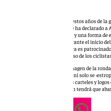
Si alguna noticia ha destacado estos años de la g
Jaume Collboni, es la guerra que ha declarado 
emblema de los pisos turísticos y una forma de 
ha tenido efecto boomerang durante el inicio del
Condal, ya que la conocida marca es patrocinado
y ha servido de escaparate al paso de los ciclistas
Para la posteridad quedará la imagen de la ronda 
calles barcelonesas. Para Collboni solo se ‹estro
hemeroteca ligeramente por los carteles y logos
según anunció el regidor catalán tendrá que ab