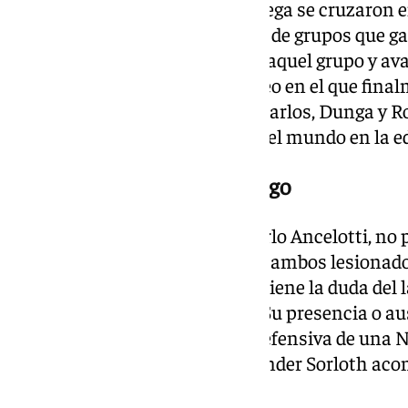
La última vez que Brasil y Noruega se cruzaron e
de 1998, en un partido de la fase de grupos que g
Pese a esa derrota, Brasil lideró aquel grupo y av
cita disputada en Francia, torneo en el que fi
jugadores como Cafú, Roberto Carlos, Dunga y R
Brasil se proclamó campeona del mundo en la edi
Bajas y dudas para el domingo
El técnico italiano de Brasil, Carlo Ancelotti, no
con Lucas Paquetá y Raphinha, ambos lesionados
seleccionador Stale Solbakken tiene la duda del 
que arrastra molestias físicas. Su presencia o au
condicionará la composición defensiva de una N
torneo si Antonio Nusa y Alexander Sorloth ac
en ataque.