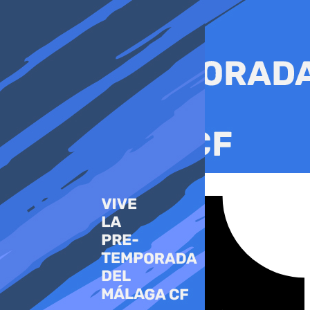
Ir
al
contenido
Tiktok