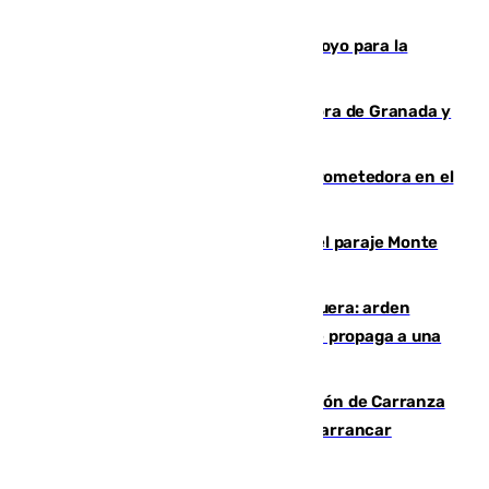
en sus aguas tras la entrada masiva
Venezuela agradece a España su apoyo para la
reconstrucción tras los terremotos
Arde un coche en el Puerto de la Mora de Granada y
provoca un incendio forestal
El año 2007, una generación muy prometedora en el
mundo del fútbol
Extinguido un incendio forestal en el paraje Monte
de la Tortuga de Málaga
Incendio en un vertedero de Antequera: arden
chatarra, muebles y palets y el fuego se propaga a una
zona de monte
Las Palmas conquista el Trofeo Ramón de Carranza
y somete a un Cádiz que no termina de arrancar