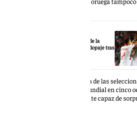
encuentro. Al igual que Brasil, Noruega tampoco
hasta esta fase del torneo.
NOTICIA RELACIONADA
Escándalo Mundial: ocho jugadores de la
selección de Túnez dan positivo por dopaje tras
un partido
Brasil llega a esta cita como una de las seleccio
arrastra por haber ganado el Mundial en cinco o
afronta el partido como aspirante capaz de sorpr
su trayectoria en este Mundial.
El precedente de 1998