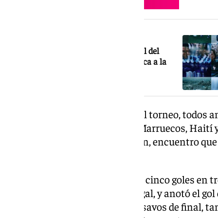
NOTICIA RELACIONADA
Florence Pernet, la fotógrafa más viral del
Mundial: publica imágenes que le saca a la
televisión de la Copa del Mundo
Vinícius suma cuatro goles en el torneo, todos a
grupos, en los partidos contra Marruecos, Haití 
dieciseisavos de final ante Japón, encuentro que 
que remontar el resultado.
Haaland, por su parte, acumula cinco goles en t
ante Irak y otros dos ante Senegal, y anotó el gol 
ante Costa de Marfil en dieciseisavos de final, t