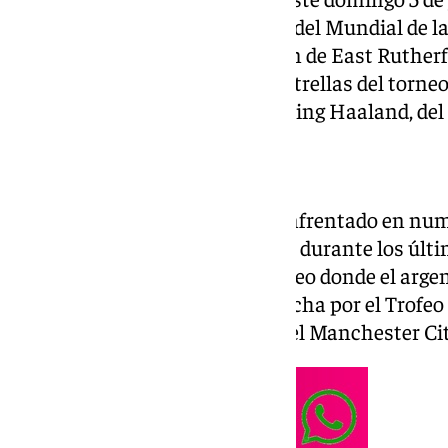
Noruega en los octavos de final del Mundial de la
disputará en el MetLife Stadium de East Rutherf
también a dos de las grandes estrellas del torneo:
del Real Madrid, y el noruego Erling Haaland, de
Un duelo con historia
Vinícius y Haaland ya se han enfrentado en nu
clubes en la Liga de Campeones durante los últ
rivalidad al Mundial, en un torneo donde el arge
Kylian Mbappé encabezan la lucha por el Trofeo
delantero del Real Madrid y el del Manchester C