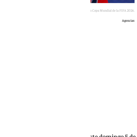
Vinícius Jr. Y Erling Haaland, durante la Copa Mundial de la FIFA 2026.
Agencias
Óscar Gil
sábado, 4 julio 2026, 20:28
Compartir:
La selección de Brasil se mide este domingo 5 de j