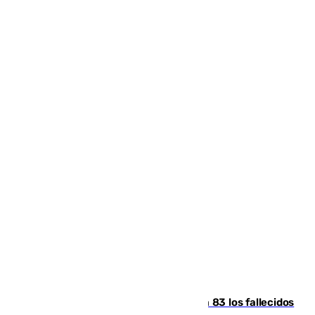
La crisis migratoria de Ceuta eleva a 83 los fallecidos