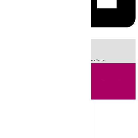
HOY
|
Sucesos
Incendios
Fútbol
LaLiga
Crisis Migratoria en Ceuta
Andalucía