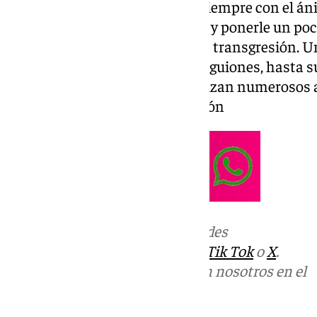
crónica social de última hora; siempre con el án
un rato agradable al espectador y ponerle un poc
hecho con inteligencia y algo de transgresión. 
indiferente, desde sus cuidados guiones, hasta s
actuaciones en directo que realizan numerosos 
programa más top de la televisión
Más noticias de
101TV
en las redes
sociales:
Instagram
,
Facebook
,
Tik Tok
o
X
.
Puedes ponerte en contacto con nosotros en el
correo
informativos@101tv.es