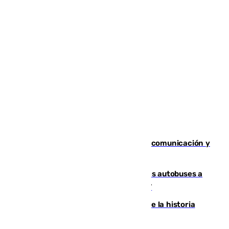
Fallece Carlos Telmo, histórico de la comunicación y
de las relaciones públicas en Sevilla
Málaga destinará 34 nuevos grandes autobuses a
las líneas de mayor ocupación de la EMT
El segundo mes de julio más cálido de la historia
intensifica los incendios en Europa