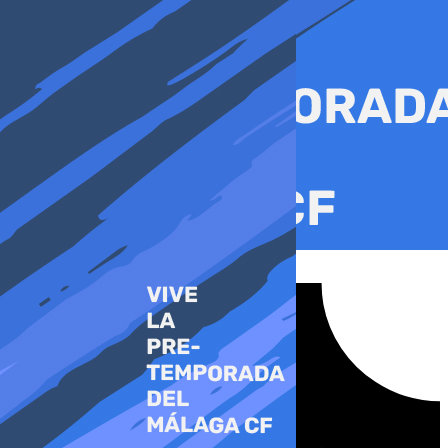
Ir
al
contenido
Tiktok