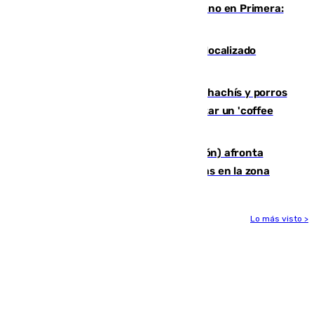
Las ganas de Larrubia ante su estreno en Primera:
"En busca de más sueños"
Muere un joven de 21 años tras ser localizado
inconsciente en una piscina de El Palo
Cae una red que vendía marihuana, hachís y porros
en Marbella: cinco detenidos por regentar un 'coffee
shop'
El incendio forestal de Tírig (Castellón) afronta
horas claves ante el riesgo de tormentas en la zona
Lo más visto >
Más noticias
Ver más >