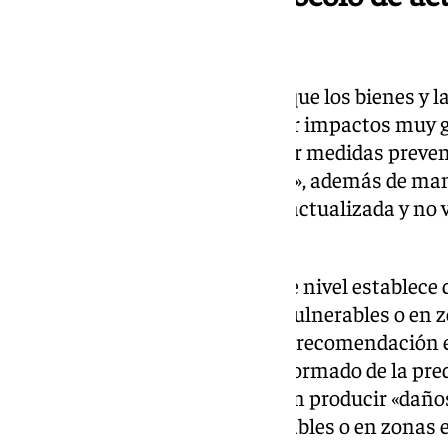
de la DANA
En este nivel rojo se considera que los bienes y 
zonas expuestas «podrían sufrir impactos muy gr
que la recomendación es «tomar medidas prevent
indicaciones de las autoridades», además de ma
predicción meteorológica más actualizada y no v
«estrictamente necesario».
En cuanto al aviso naranja, este nivel establece 
Aquí, los bienes y la población vulnerables o en
«impactos graves», por lo que la recomendación 
precauciones y mantenerse informado de la pre
actualizada». Además, se pueden producir «daños
especialmente aquellos vulnerables o en zonas 