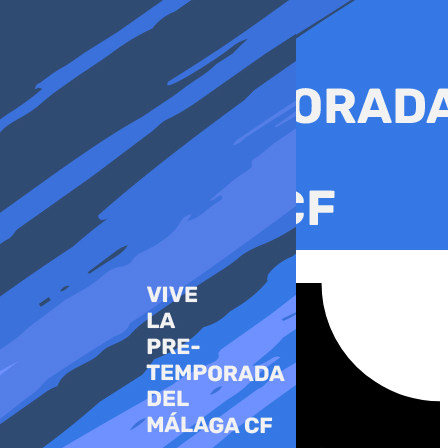
Ir
al
contenido
Tiktok