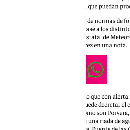
consecuencia de la climatología que puedan pro
El protocolo establece una serie de normas de f
las posibles consecuencias en base a los distint
roja– que establece la Agencia Estatal de Meteor
indicado el Ayuntamiento de Jerez en una nota.
De esta manera, se ha informado que con alerta r
peligro es «extraordinario», se puede decretar el 
«especialmente vulnerables», como son Porvera
Cristina –que se convirtieron en una riada de ag
como Paquera de Jerez, Sudáfrica, Puente de las 