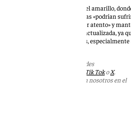
Por último, el nivel más bajo es el amarillo, dond
vulnerables o en zonas expuestas «podrían sufri
caso, la recomendación es «estar atento» y man
predicción meteorológica más actualizada, ya q
moderados» a personas y bienes, especialmente 
expuestas al fenómeno.
Más noticias de
101TV
en las redes
sociales:
Instagram
,
Facebook
,
Tik Tok
o
X
.
Puedes ponerte en contacto con nosotros en el
correo
informativos@101tv.es
Tags:
Últimas noticias