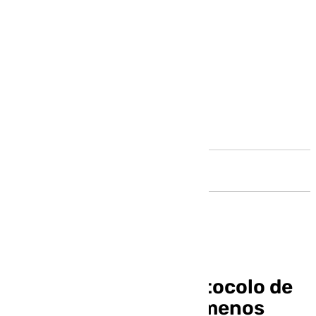
Andalucía
Jerez elabora un protocolo de
actuación ante fenómenos