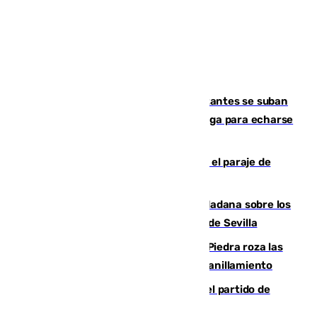
Un cartel intenta evitar que los visitantes se suban
encima de los leones del Puerto de Málaga para echarse
una foto
Estabilizado un incendio forestal en el paraje de
Arroyo Vaqueros de Estepona
PSOE y Vox critican la consulta ciudadana sobre los
toldos que ha lanzado el Ayuntamiento de Sevilla
La laguna malagueña de Fuente de Piedra roza las
30.000 parejas de flamencos antes del anillamiento
Sigue en directo la retransmisión del partido de
pretemporada Málaga-Al-Arabi