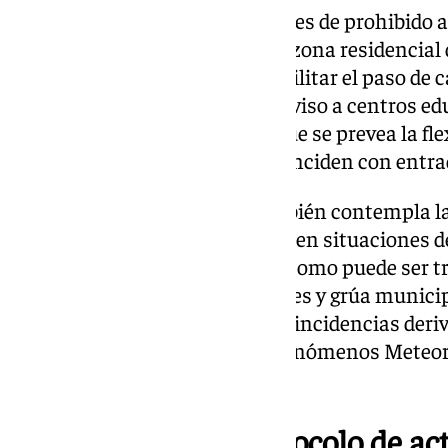
Igualmente, se colocarán carteles de prohibido 
anteriores y en los accesos a la zona residencial 
en la zona sur de Jerez, para facilitar el paso de
de agua, mientras que se dará aviso a centros ed
incidencia de las lluvias para que se prevea la fle
Junta de Andalucía, si estos coinciden con entrad
La situación de alerta roja también contempla la
actuación de servicios públicos en situaciones d
diferentes servicios afectados, como puede ser t
ORA, limpieza, parques y jardines y grúa munici
teléfono de atención a posibles incidencias deriv
activación de Zona de Avisos Fenómenos Meteor
Jerez Smart.
Jerez elabora un protocolo de ac