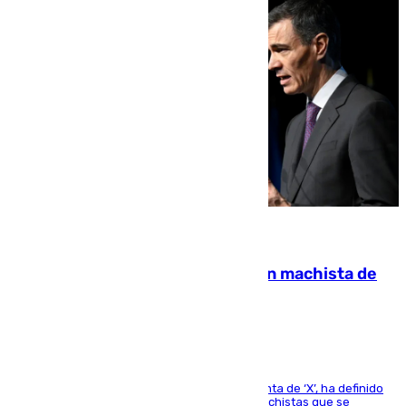
07.08.2026
Pedro Sánchez condena el crimen machista de
Benahavís
El presidente del Gobierno, a través de su cuenta de ‘X’, ha definido
como un “fracaso colectivo” los asesinatos machistas que se