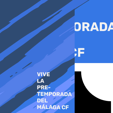
Ir
al
contenido
Tiktok