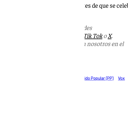
sobre el contenido del pacto antes de que se cele
el Parlamento de Andalucía.
Más noticias de
101TV
en las redes
sociales:
Instagram
,
Facebook
,
Tik Tok
o
X
.
Puedes ponerte en contacto con nosotros en el
correo
informativos@101tv.es
Tags:
Adelante Andalucía
Juanma Moreno
Partido Popular (PP)
Vox
Últimas noticias