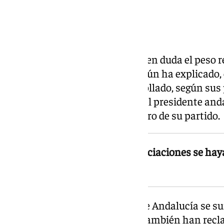
exige el Parlamento andaluz.
Negociado en Madrid
El portavoz también ha puesto en duda el peso 
la dirección nacional del PP. Según ha explicado,
negociaciones se hayan desarrollado, según sus
Madrid llevaría a cuestionar si el presidente an
margen de decisión propio dentro de su partido.
El grupo cuestiona que las negociaciones se hay
desde despachos de Madrid
Con esta intervención, Adelante Andalucía se sum
formaciones de izquierda, que también han rec