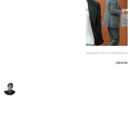
Imagen de José Ignacio García en la sesión de investidura del pasado martes 30 en el Parlamento.
Agencias
Enrique Rodríguez
jueves, 2 julio 2026, 18:14
Compartir: