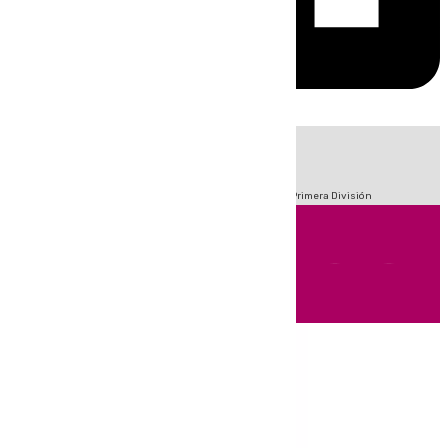
HOY
|
Fútbol
Sucesos
Crisis Migratoria en Ceuta
LaLiga
Primera División
Andalucía