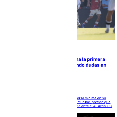
07.08.2026
El Málaga cae ante el Ceuta y suma la primera
derrota de la pretemporada dejando dudas en
defensa
El cuadro dirigido por Juanfran Funes perdió por la mínima en su
envite contra el conjunto caballa en el Alfonso Murube, partido que
se disputó un día después de su primera victoria ante el Al-Arabi SC