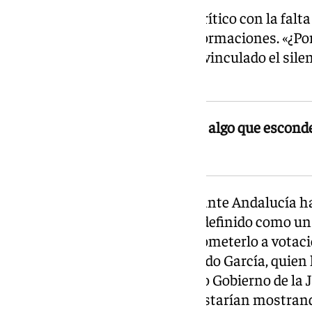
García ha sido especialmente crítico con la falta
hasta el momento por ambas formaciones. «¿Por 
preguntado el portavoz, que ha vinculado el sile
de ocultar información.
«Si no lo explica es porque tiene algo que escond
formación andalucista
En este sentido, el líder de Adelante Andalucía h
están incurriendo en lo que ha definido como un 
a conocer el acuerdo antes de someterlo a votaci
suyo, a su película», ha lamentado García, quien
determinará el rumbo del futuro Gobierno de la J
las formaciones firmantes no estarían mostrando