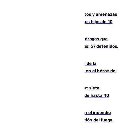
Detenido en Estepona por malos tratos y amenazas
de muerte a su pareja en presencia de sus hijos de 10
años y 11 meses
Desarticulada una red de tráfico de drogas que
introducía la mercancía desde Marruecos: 57 detenidos,
cuatro de ellos en Andalucía
Ferrán Torres, nombrado embajador de la
Comunidad Valenciana tras convertirse en el héroe del
Mundial
Andalucía sigue asfixiada por el calor: siete
provincias, en alerta por temperaturas de hasta 40
grados
Activado el nivel 2 de emergencia en el incendio
forestal de Niebla por la compleja evolución del fuego