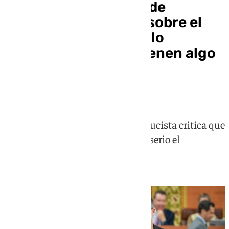
José Ignacio García, de
Adelante Andalucia, sobre el
pacto PP-Vox: «Si no lo
explican es porque tienen algo
que esconder o se
avergüenzan»
El portavoz de la formación andalucista critica que
PP y Vox no se están tomando en serio el
Parlamento