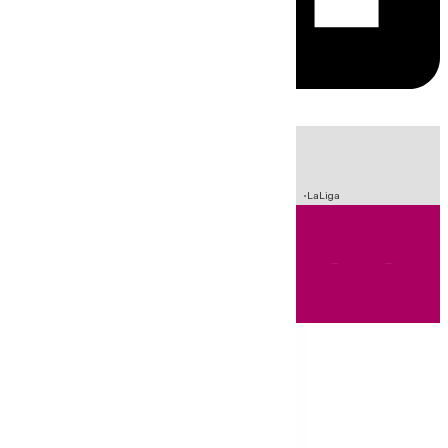
HOY
|
Sucesos
Crisis Migratoria en Ceuta
Fútbol
Incendios
LaLiga
Andalucía