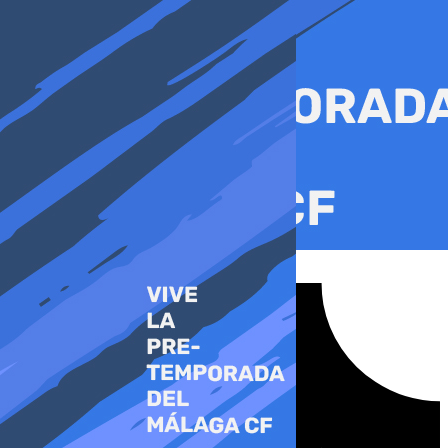
Ir
al
contenido
Tiktok