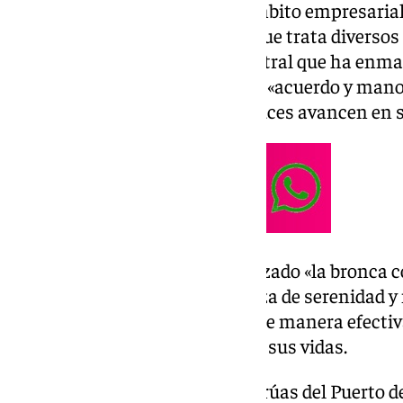
Moreno se ha centrado en el ámbito empresarial
de más de ocho minutos en el que trata diversos 
En este sentido, el mensaje central que ha enmar
proponer un modelo político de «acuerdo y man
para que Andalucía y los andaluces avancen en 
El presidente andaluz ha rechazado «la bronca c
ha contrapuesto la «vía andaluza de serenidad y 
servicio público siga sirviendo de manera efectiv
ruido y la mentira» se cuelen en sus vidas.
Entre contenedores, buques y grúas del Puerto d