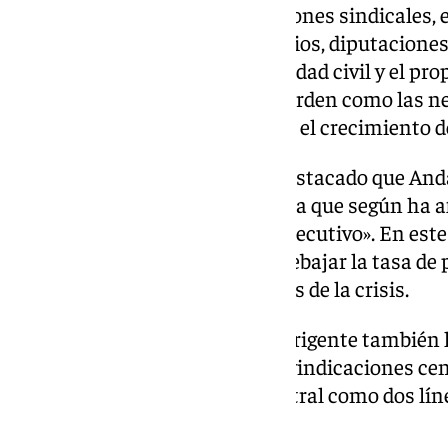
al diálogo social con organizaciones sindicales, 
formaciones políticas, municipios, diputacione
autónomas, asociaciones, sociedad civil y el pr
afrontar cuestiones de primer orden como las ne
afectan al Campo de Gibraltar o el crecimiento d
En el ámbito empresarial, ha destacado que An
que la Comunidad de Madrid, a la que según ha a
superado por segundo año consecutivo». En este 
celebrado que se haya logrado rebajar la tasa de
cifra más baja desde 2008, antes de la crisis.
En su mensaje de Navidad, el dirigente también 
siendo los trenes una de las reivindicaciones ce
Mediterráneo y el Corredor Central como dos lín
Puerto de Algeciras.