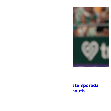
10.08.2026
La ‘delicatessen’ de Isco en la pretemporada:
pisadita y cañito ante el Bournemouth