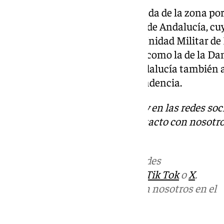
Para terminar, Moreno se traslada de la zona por
nueva Agencia de Emergencias de Andalucía, cuy
personal incluso que la UME (Unidad Militar d
abordar situaciones complejas como la de la Dana
presidente ha señalado que Andalucía también 
sanidad, la educación y la dependencia.
Descubre más noticias de 101Tv en las redes soc
Tok
o
X
. Puedes ponerte en contacto con nosotro
informativos@101tv.es
Más noticias de
101TV
en las redes
sociales:
Instagram
,
Facebook
,
Tik Tok
o
X
.
Puedes ponerte en contacto con nosotros en el
correo
informativos@101tv.es