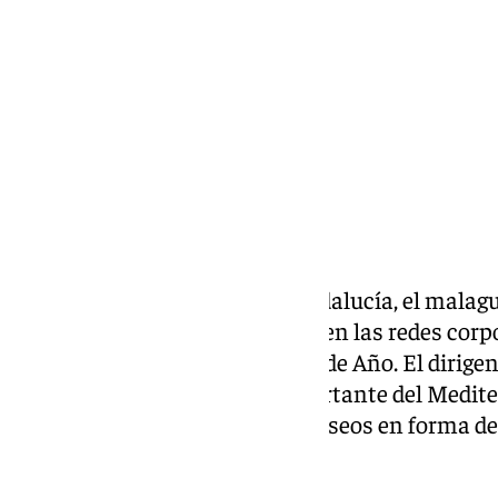
martes, 31 diciembre 2024, 15:38
Compartir:
El presidente de la Junta de Andalucía, el mala
emitido en sus redes sociales y en las redes cor
autonómico su mensaje de Fin de Año. El dirigent
Algeciras, la dársena más importante del Medite
a 2024 y reiterar sus mejores deseos en forma d
que comienza con 2025.