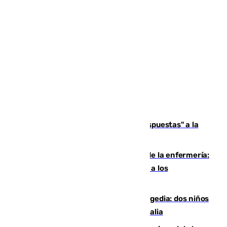
Más de 15.000 ceutíes reclaman "respuestas" a la
crisis migratoria
Buenas noticias para el Málaga desde la enfermería:
Juan Cruz se incorpora con normalidad a los
entrenamientos
Una venganza familiar acaba en tragedia: dos niños
y un adulto mueren en una piscina en Italia