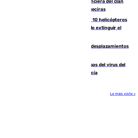
Golpe definitivo a la estructura financiera del clan
de los hermanos Sánchez Castro en Algeciras
Más de 600 bomberos, 169 medios y 10 helicópteros
están desplegados en la zona intentando extinguir el
incendio de Niebla
El eclipse provocará 1,5 millones de desplazamientos
adicionales por carretera
La Junta confirma cinco nuevos casos del virus del
Nilo y suma ya un total de 26 en Andalucía
Lo más visto >
Más noticias
Ver más >