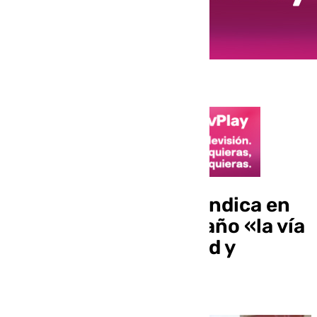
Juanma Moreno reivindica en
su mensaje de fin de año «la vía
andaluza de serenidad y
moderación política