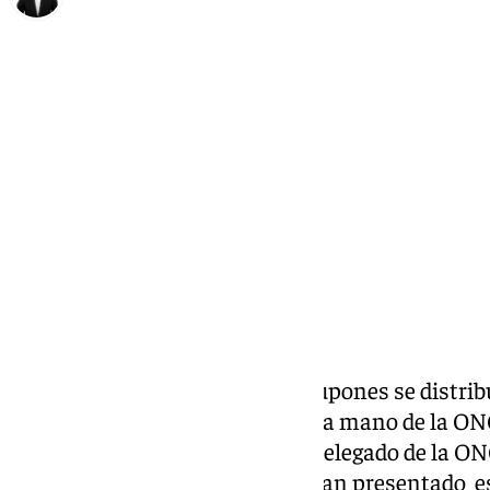
Alberto Romera
lunes, 24 febrero 2025, 11:56
Compartir:
Un total de cinco millones de cupones se distri
celebrar el Día de Andalucía de la mano de la ON
Presidencia, Antonio Sanz y el delegado de la O
Melilla, Cristóbal Martínez, lo han presentado 