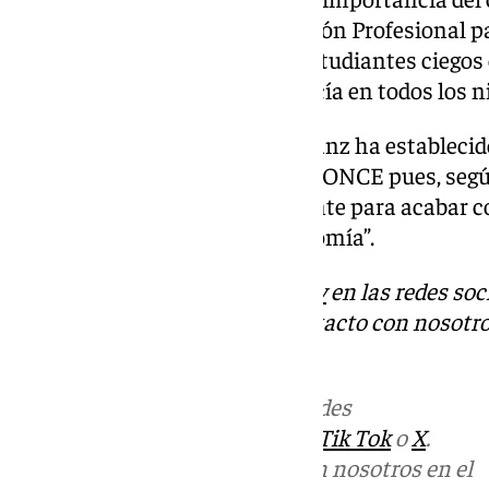
Desarrollo Educativo y Formación Profesional pa
educativa de los más de 1.733 estudiantes ciegos
que cursan estudios en Andalucía en todos los ni
En este mismo acto, Antonio Sanz ha establecido
andaluces y los miembros de la ONCE pues, según
ambos tienen «el coraje suficiente para acabar c
impidan ejercer nuestra autonomía”.
Descubre más noticias de
101Tv
en las redes soc
Tok
o
X
. Puedes ponerte en contacto con nosotro
informativos@101tv.es
Más noticias de
101TV
en las redes
sociales:
Instagram
,
Facebook
,
Tik Tok
o
X
.
Puedes ponerte en contacto con nosotros en el