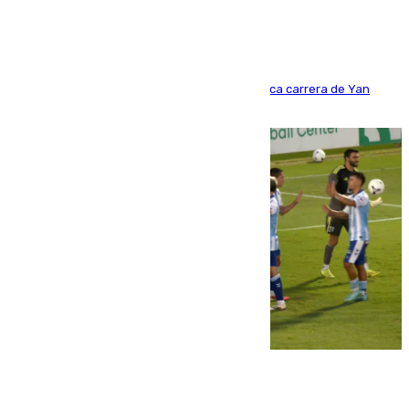
Del filial pepinero a récord absoluto: la meteórica carrera de Yan
Diomande en solo doce meses
06.08.2026