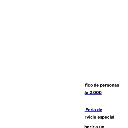
Cae una de las mayores redes de tráfico de personas
y droga en España: introdujeron a más de 2.000
migrantes de forma ilegal
¿Hasta qué hora abre el Metro en la Feria de
Málaga? Consulta las frecuencias del servicio especial
Detenido un hombre en Málaga por herir a un