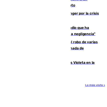
Guardia Civil tras atropellarle con su moto
El Barça cancela un amistoso en Tánger por la crisis
en la frontera con Ceuta
El acalde de Niebla cree que el incendio que ha
afectado a dos aldeas se originó "por una negligencia"
Golpe cofrade en Jaén: investigan el robo de varias
joyas de la Virgen de la Fuensanta Coronada de
Alcaudete
Con Málaga exige duplicar los Puntos Violeta en la
Feria de Málaga
Lo más visto >
Más noticias