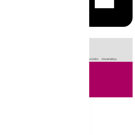
HOY
|
Fútbol
Sucesos
Crisis Migratoria en Ceuta
Primera División
Incendios
Andalucía