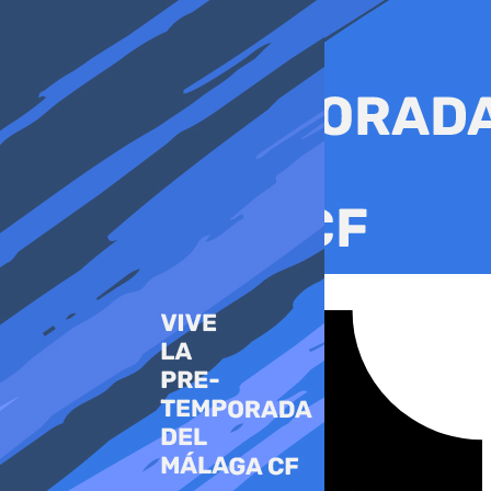
Ir
al
contenido
Tiktok