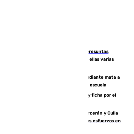
Un juzgado de Ceuta investiga seis presuntas
agresiones sexuales a migrantes, entre ellas varias
menores
Desastre en Tailandia: un joven estudiante mata a
tiros a sus abuelo y a profesores en una escuela
Luca Zidane rompe con el Granada y ficha por el
Leganés
Incendios de Castellón: Sierra Engarcerán y Culla
evolucionan positivamente y centran los esfuerzos en
Tírig