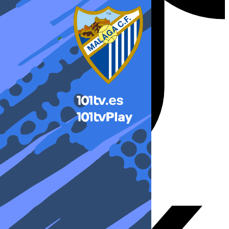
X-twitter