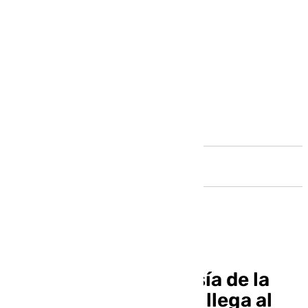
Andalucía
La batalla por la celosía de la
Mezquita de Córdoba llega al