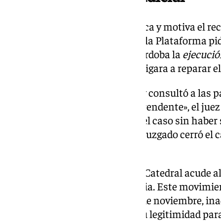
Aquí es donde el caso se complica y motiva el rec
pasado mes de febrero de 2024, la Plataforma pi
Administrativo número 4 de Córdoba la
ejecuci
solicitó formalmente que se obligara a reparar el
El magistrado abrió el proceso y consultó a las p
denuncia que, «de manera sorprendente», el juez
del proceso y dio por ejecutado el caso sin habe
patrimonial». En la práctica, el juzgado cerró el c
restituida.
Ahora, la Plataforma Mezquita Catedral acude a
exigir que se cumpla la sentencia. Este movimie
Tribunal Supremo, el pasado 5 de noviembre, ina
previo de la plataforma sobre su legitimidad par