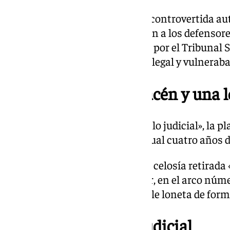
Aunque la obra contó con una «controvertida aut
Andalucía, la justicia dio la razón a los defenso
sentencias, ratificadas en firme por el Tribunal
que la retirada de la celosía fue ilegal y vulnera
Cuatro años, un almacén y una 
Pese a ese «contundente varapalo judicial», la p
situación sigue exactamente igual cuatro años d
Según informan en una nota, la celosía retirada
almacén episcopal». En su lugar, en el arco núme
«permanece colocada una simple loneta de forma
El nuevo obstáculo judicial