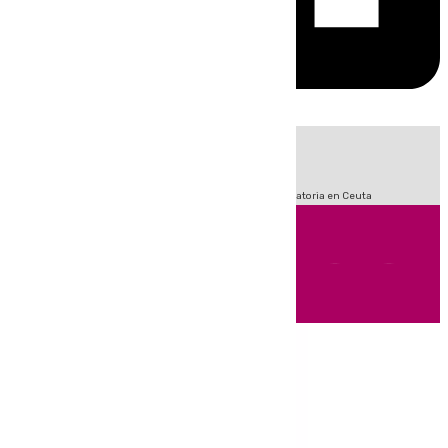
HOY
|
Fútbol
LaLiga
Sucesos
Primera División
Crisis Migratoria en Ceuta
Andalucía