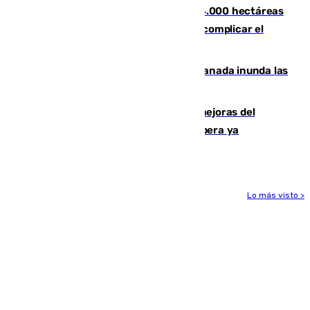
El incendio de Niebla ya supera las 4.000 hectáreas
afectadas y "se espera que se vuelva a complicar el
fuego"
Una tormenta en la provincia de Granada inunda las
calles de Puebla de Don Fadrique
La inversión del Ayuntamiento en mejoras del
entorno del Prado de San Sebastián supera ya
1.600.000 euros
Lo más visto >
Más noticias
Ver más >