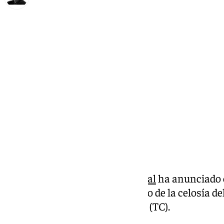
Francisco Marmolejo
lunes, 17 noviembre 2025, 17:26
Compartir:
La
Plataforma Mezquita Catedral
ha anunciado e
larga batalla legal: llevará el caso de la celosí
ante el
Tribunal Constitucional
(TC).