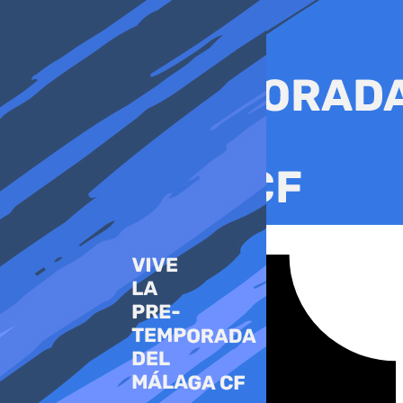
Ir
al
contenido
Tiktok