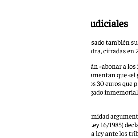
ejecución.
Críticas a las costas judiciales
El colectivo ciudadano ha expresado también su 
imposición de costas» en su contra, cifradas en 
Critican que esta suma la deberán «abonar a los i
patrimonial». En este sentido, lamentan que «el
conculcada supera con creces los 30 euros que pa
inmatricular a su nombre un legado inmemorial 
cordobeses».
La plataforma defiende su legitimidad argument
Patrimonio Histórico español (Ley 16/1985) decla
para exigir el cumplimiento de la ley ante los tri