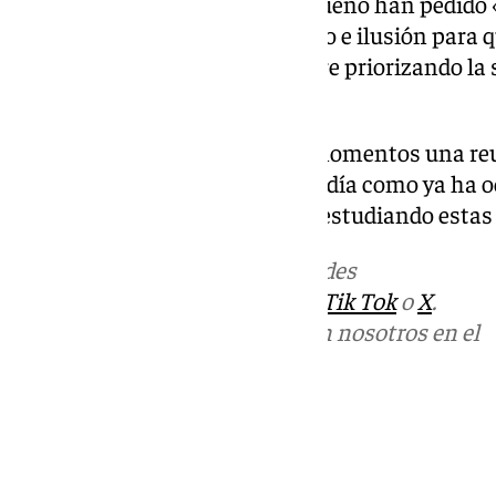
Desde el Ayuntamiento sanluqueño han pedido 
mientras trabajan «con esfuerzo e ilusión para q
se lleve a cabo con éxito, siempre priorizando la 
ilusión de los más pequeños».
En Cádiz capital hay en estos momentos una reu
confirma también el cambio de día como ya ha oc
igual que en Jerez, que se sigue estudiando estas
Más noticias de
101TV
en las redes
sociales:
Instagram
,
Facebook
,
Tik Tok
o
X
.
Puedes ponerte en contacto con nosotros en el
correo
informativos@101tv.es
Tags:
Últimas noticias