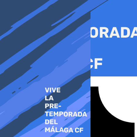
Ir
al
contenido
Tiktok