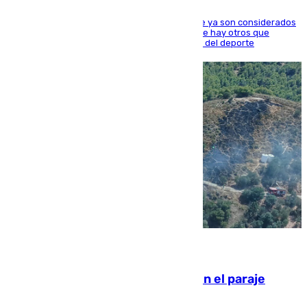
Hay varios jugadores de la nueva 'camada' que ya son considerados
estrellas como Lamine Yamal o Cubarsí, aunque hay otros que
apuntan a que podrán llegar marcar la historia del deporte
09.08.2026
Extinguido un incendio forestal en el paraje
Monte de la Tortuga de Málaga