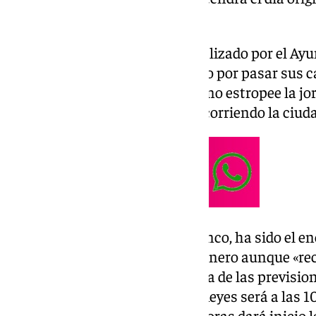
mediodía.
Estos anuncios se suman al realizado por el Ayu
Barrios que también han optado por pasar sus ca
para que la previsión de lluvias no estropee la 
disfrutar de los Reyes Magos recorriendo la ciud
El alcalde de La Línea, Juan Franco, ha sido el 
mantiene la cabalgata del 5 de enero aunque «re
Majestades de Oriente «a la vista de las previsi
el día 5». Así, la recepción a los Reyes será a la
Herrera y a partir de las 12,00 horas dará inicio 