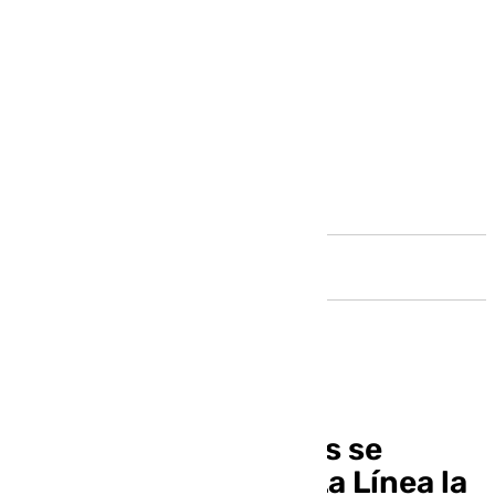
Andalucía
La Cabalgata de Arcos se
traslada al sábado y La Línea la