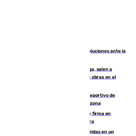
Más de 15.000 ceutíes claman por soluciones ante la
crisis migratoria
Los vecinos de Pedregalejo en Málaga, salen a
protestar en contra del resultado de las obras en el
paseo marítimo
Un incendio en un local del puerto deportivo de
Fuengirola genera una gran susto en la zona
Daniel Mérida derriba a Griekspoor y firma en
Montreal el mejor resultado de su carrera
Dos personas mueren y tres son heridas en un