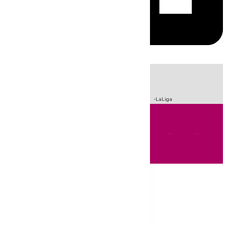
HOY
|
Incendios
Sucesos
Crisis Migratoria en Ceuta
Fútbol
LaLiga
Andalucía