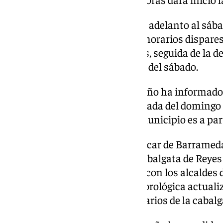
Donde sí se ha confirmado ya el adelanto al sába
Arcos y Los Barrios, aunque en horarios dispares.
que saldrá desde las 12,00 horas, seguida de la de
de Los Barrios a las 18,00 horas del sábado.
Además, el Ayuntamiento barreño ha informado de
latas se mantendrá para la jornada del domingo
la previsión de lluvias en este municipio es a par
En otros puntos como en Sanlúcar de Barrameda,
trabajando para organizar la Cabalgata de Reyes
posible», y que en coordinación con los alcaldes 
revisando la información meteorológica actuali
cambios en las fechas o los horarios de la cabalg