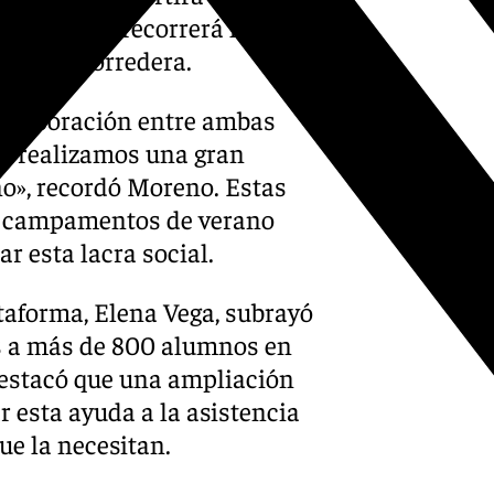
turas, que recorrerá las
a de la Corredera.
 colaboración entre ambas
io realizamos una gran
ño», recordó Moreno. Estas
 y campamentos de verano
ar esta lacra social.
ataforma, Elena Vega, subrayó
es a más de 800 alumnos en
destacó que una ampliación
r esta ayuda a la asistencia
ue la necesitan.