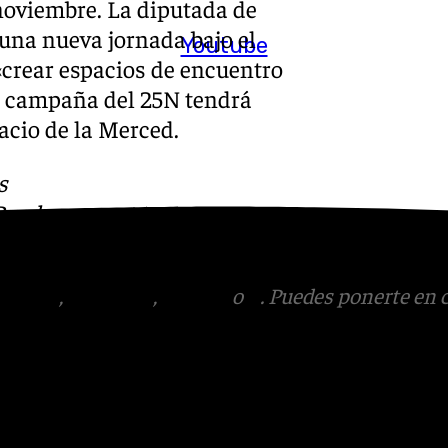
noviembre. La diputada de
 una nueva jornada bajo el
Youtube
 «crear espacios de encuentro
la campaña del 25N tendrá
lacio de la Merced.
s
 Puedes ponerte en contacto
v.es
tagram
,
Facebook
,
Tik Tok
o
X
. Puedes ponerte en 