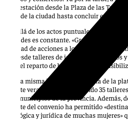
manifestación desde la Plaza de las Tres Cul
calles de la ciudad hasta concluir en la plaz
Más allá de los actos puntuales del
25N
, la
entidades es constante. «Gracias al conven
cantidad de acciones a lo largo de todo el a
van desde talleres de igualdad en colegios
hasta el reparto de banderolas para visibiliz
En esta misma línea, la presidenta de la pl
que este verano se han impartido 35 taller
ocho municipios de la provincia. Además, 
reciente del convenio ha permitido «destina
psicológica y jurídica de muchas mujeres» q