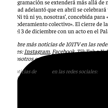
La programación se extenderá más allá de 
Igualdad adelantó que en abril se celebrará
lema ‘Ni tú ni yo, nosotras’, concebida para
y empoderamiento colectivo». El cierre de 
lugar el 3 de diciembre con un acto en el Pa
Descubre más noticias de 101TV en las rede
sociales:
Instagram
,
Facebook
,
Tik Tok
o
X
.
con nosotros en el correo
informativos@101t
Más noticias de
101TV
en las redes sociales:
Ins
correo
informativos@101tv.es
Tags: