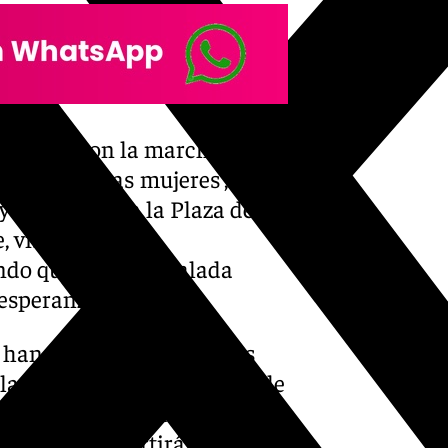
viembre con la marcha en
que sufren las mujeres’, que
y finalizará en la Plaza de
 visibilidad y
ando que «cada pedalada
 esperanza».
se han convocado dos actos
 llamado a un paro general de
s, centros de trabajo,
18:00 horas, partirá la gran