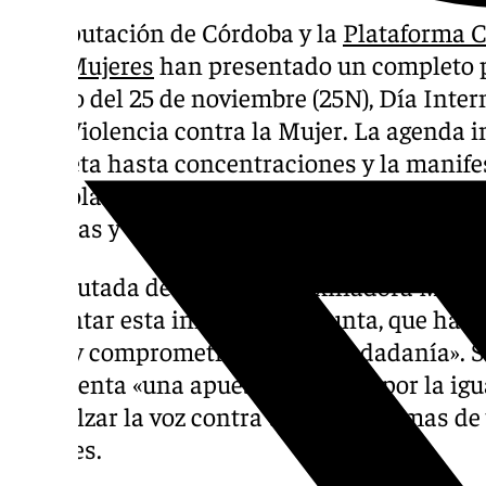
La Diputación de Córdoba y la
Plataforma C
a las Mujeres
han presentado un completo p
motivo del 25 de noviembre (25N), Día Inter
de la Violencia contra la Mujer. La agenda
bicicleta hasta concentraciones y la manife
una colaboración que se extiende durante to
víctimas y educar en igualdad.
La diputada de Igualdad, Auxiliadora Moren
presentar esta iniciativa conjunta, que ha 
firme y comprometida con la ciudadanía». 
representa «una apuesta decidida por la igual
para alzar la voz contra todas las formas de
mujeres.