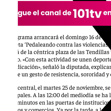
El programa arrancará el domingo 16 de no
bicicleta ‘Pedaleando contra las violencias 
partirá de la céntrica plaza de las Tendillas 
Cañero. «Con esta actividad se unen deporte,
reivindicación», señaló la diputada, explic
supone un gesto de resistencia, sororidad y
El día central, el martes 25 de noviembre, 
principales. A las 12:00 del mediodía se ha
cinco minutos en las puertas de institucione
estudios y comercios. Ya por la tarde, a las 