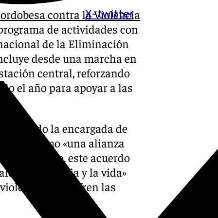
ordobesa contra la Violencia
X-twitter
rograma de actividades con
nacional de la Eliminación
 incluye desde una marcha en
stación central, reforzando
do el año para apoyar a las
o, ha sido la encargada de
descrito como «una alianza
Según Moreno, este acuerdo
dad, la justicia y la vida»
 violencia que sufren las