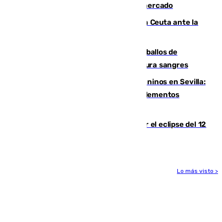
romper con el Madrid y revoluciona el mercado
El Rey traslada a Vivas su respaldo a Ceuta ante la
crisis migratoria
El primer ciclo de las carreras de caballos de
Sanlúcar arranca este sábado con 27 pura sangres
Continúan los cierres de parques caninos en Sevilla:
se detectan alimentos que contienen elementos
peligrosos
Estos son los mejores sitios para ver el eclipse del 12
de agosto en la provincia de Málaga
Lo más visto >
Más noticias