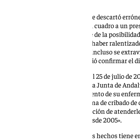
cáncer de mama
Además, el bufete asegura que se descartó erró
cáncer de mama, atribuyendo el cuadro a un pr
confirmado, se privó al paciente de la posibilida
hormonal paliativo, que podría haber ralentizad
prolongado su supervivencia, e incluso se extrav
que le fue extraído, lo que impidió confirmar el 
Finalmente, el paciente murió el 25 de julio de 20
iniciar un proceso legal contra la Junta de Andal
responsable de un mal seguimiento de su enferm
no estaba incluido en el programa de cribado de 
Andaluz de Salud tenía la obligación de atenderle
antecedentes que arrastraba desde 2005».
Para José Antonio Sires, en estos hechos tiene en