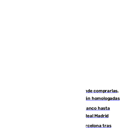
Gafas para el eclipse solar 2026: dónde comprarlas,
dónde conseguirlas y cómo saber si están homologadas
Vinícius Júnior seguirá vestido de blanco hasta
2032 tras cerrar su renovación con el Real Madrid
Rodrigo negocia su fichaje por el Barcelona tras