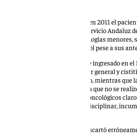
Cronología del caso
En contexto, tras su jubilación en 2011 el pacien
Garrucha, y quedó adscrito al Servicio Andaluz d
su médico de cabecera por patologías menores, 
realización de pruebas de control pese a sus ant
Tras ello, en octubre de 2024 fue ingresado en e
Overa por un cuadro de malestar general y cistit
derrame pleural masivo derecho, mientras que l
incurrió en graves omisiones, ya que no se realiz
adecuado pese a antecedentes oncológicos claros,
por Oncología ni comité multidisciplinar, incum
asistenciales.
El bufete asegura que se descartó erróneam