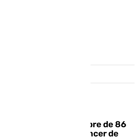
Andalucía
La familia de un hombre de 86
años fallecido por cáncer de