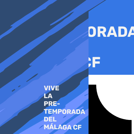
Ir
al
contenido
Tiktok