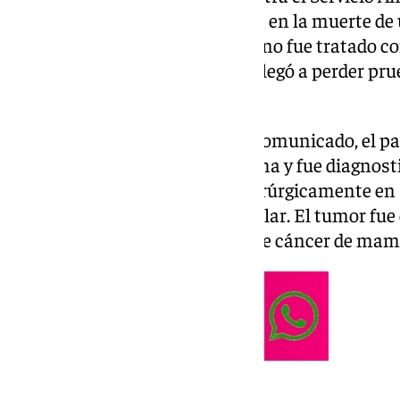
presuntos delitos que derivaron en la muerte de
de un cáncer de mama del que «no fue tratado con
sanidad pública andaluza, que llegó a perder pru
de la enfermedad».
Como informa el bufete en un comunicado, el pac
localidad almeriense de Garrucha y fue diagnos
de mama izquierdo, tratado quirúrgicamente en 
mastectomía y vaciamiento axilar. El tumor fu
como es habitual en los casos de cáncer de ma