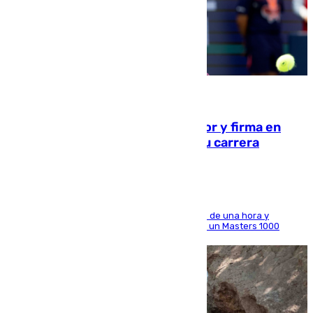
09.08.2026
Daniel Mérida derriba a Griekspoor y firma en
Montreal el mejor resultado de su carrera
El madrileño arrolla al neerlandés en poco más de una hora y
alcanza por primera vez los cuartos de final de un Masters 1000