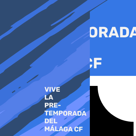
Ir
al
contenido
Tiktok