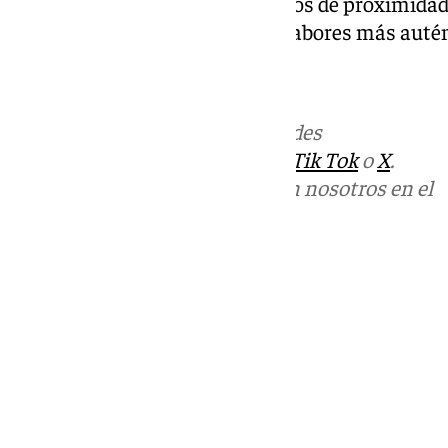
de la gastronomía y los productos de proximidad
inigualable para descubrir los sabores más autén
Más noticias de
101TV
en las redes
sociales:
Instagram
,
Facebook
,
Tik Tok
o
X
.
Puedes ponerte en contacto con nosotros en el
correo
informativos@101tv.es
Tags:
Últimas noticias