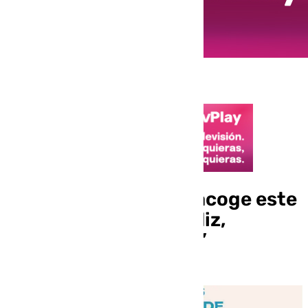
La Plaza del Castillo acoge este
viernes “Saborea Cádiz,
Saborea tu provincia”