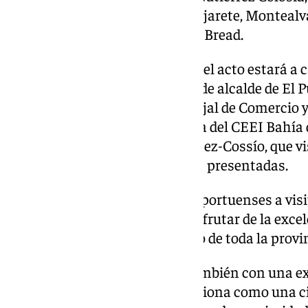
marcas reconocidas como El Pajarete, Montealva
de panes artesanales de Abuelo Bread.
La presentación institucional del acto estará a c
Cooperación y primer teniente de alcalde de El P
Bello, acompañado por el concejal de Comercio y 
También asistirán la presidenta del CEEI Bahía
Director-Gerente, Miguel Sánchez-Cossío, que vi
de primera mano las iniciativas presentadas.
David Calleja ha animado a los portuenses a visi
una oportunidad única para disfrutar de la excel
locales, tanto de El Puerto como de toda la provin
“Saborea Cádiz”, que contará también con una e
productores gaditanos, se posiciona como una ci