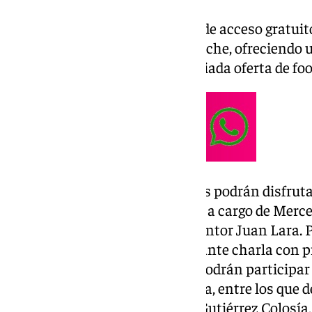
La jornada, abierta al público y de acceso gratui
se prolongará hasta la medianoche, ofreciendo 
showcooking, charlas y una variada oferta de fo
A las 20:00 horas, los asistentes podrán disfrut
marino con praliné de piñones” a cargo de Merce
Escuela de Hostelería del IES Pintor Juan Lara. 
horas, se celebrará una interesante charla con pr
las 21:30 horas, los asistentes podrán participa
productos típicos de la provincia, entre los que 
Las Tejas de El Puerto, Bodega Gutiérrez Colosía