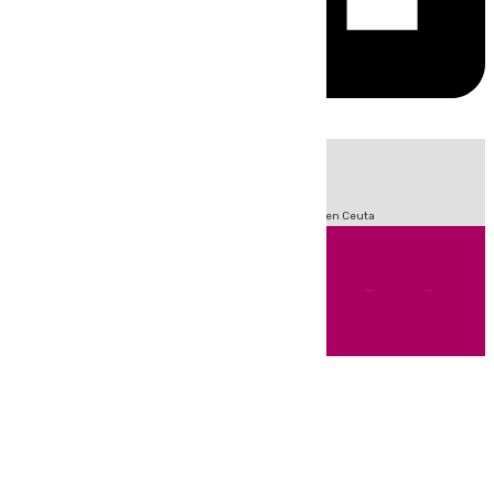
HOY
|
Sucesos
Incendios
Fútbol
LaLiga
Crisis Migratoria en Ceuta
Andalucía