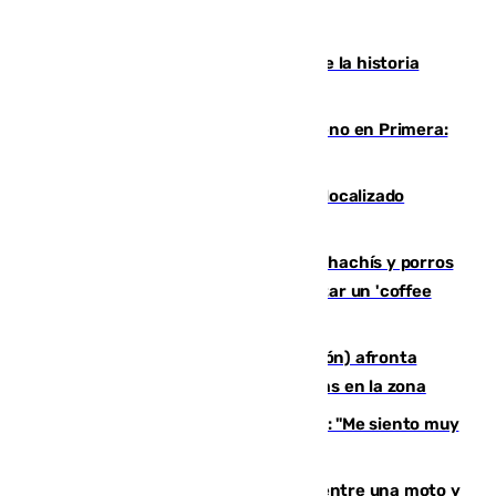
El segundo mes de julio más cálido de la historia
intensifica los incendios en Europa
Las ganas de Larrubia ante su estreno en Primera:
"En busca de más sueños"
Muere un joven de 21 años tras ser localizado
inconsciente en una piscina de El Palo
Cae una red que vendía marihuana, hachís y porros
en Marbella: cinco detenidos por regentar un 'coffee
shop'
El incendio forestal de Tírig (Castellón) afronta
horas claves ante el riesgo de tormentas en la zona
De la Fuente, homenajeado en Haro: "Me siento muy
emocionado"
Muere un hombre en un accidente entre una moto y