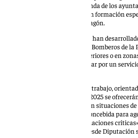
decidimos, conforme a la demanda de los ayunta
competencias profesionales con formación espec
diputado provincial Antonio Aragón.
De hecho, en este último año se han desarrollado
las dotaciones del Consorcio de Bomberos de la P
ejemplo al rescate en aguas interiores o en zon
«Atender estas demandas es velar por un servicio
valorado Aragón.
Conforme a esta nueva línea de trabajo, orientada
propuesta formativa, en el año 2025 se ofrecer
sobre protocolos de actuación en situaciones de 
Local. «Se trata de una acción concebida para a
son los primeros en llegar a situaciones críticas»
diputado provincial. Además, desde Diputación s