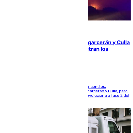
08.08.2026
Incendios de Castellón: Sierra Engarcerán y Culla
evolucionan positivamente y centran los
esfuerzos en Tírig
La UME se suma al operativo de control de los incendios,
progresando adecuadamente los de Sierra Engarcerán y Culla, pero
centrando todo el empeño en el de Culla, que evoluciona a fase 2 del
PEIF