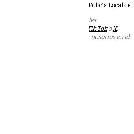
ya se ejercitan los agentes de la Policía Local de 
Más noticias de
101TV
en las redes
sociales:
Instagram
,
Facebook
,
Tik Tok
o
X
.
Puedes ponerte en contacto con nosotros en el
correo
informativos@101tv.es
Tags:
Últimas noticias