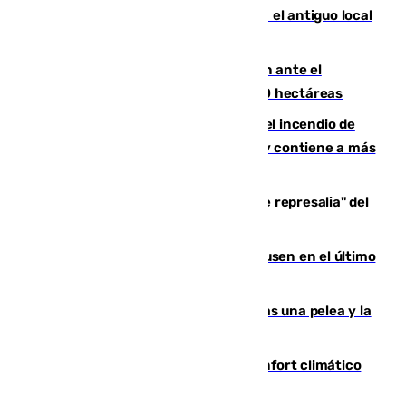
Centro de Málaga: La Tagliatella abre en el antiguo local
de Vox Sports Bar
Moreno pide extremar la precaución ante el
incendio de Niebla, que supera las 4.000 hectáreas
340 personas más desalojadas por el incendio de
Niebla, que mantiene a 410 evacuadas y contiene a más
de 500 efectivos trabajando
Italia responde ante las "medidas de represalia" del
Gobierno de Sánchez
El Sevilla se desinfla ante el Leverkusen en el último
ensayo (1-2)
Tensión en la prisión de Alhaurín tras una pelea y la
incautación de un punzón
Málaga contabiliza 148 zonas de confort climático
para enfrentar las altas temperaturas