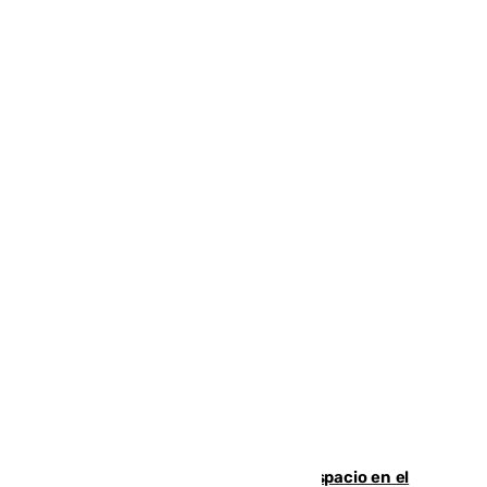
Las marca internacionales ganan espacio en el