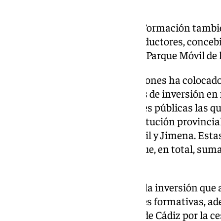
situaciones de riesgo.
Entre las previsiones de SAEL-Formación también
cursos especializados para conductores, concebid
también para profesionales del Parque Móvil de 
El fortalecimiento de estas acciones ha colocad
la tercera andaluza en términos de inversión en
presente año son ocho entidades públicas las qu
agrupado que promueve la institución provincial
poblaciones como Barbate, Conil y Jimena. Estas 
organizaciones destinatarias que, en total, su
públicos.
Antonio Aragón ha apuntado a la inversión que 
la financiación de estas acciones formativas, a
implicación del Ayuntamiento de Cádiz por la ces