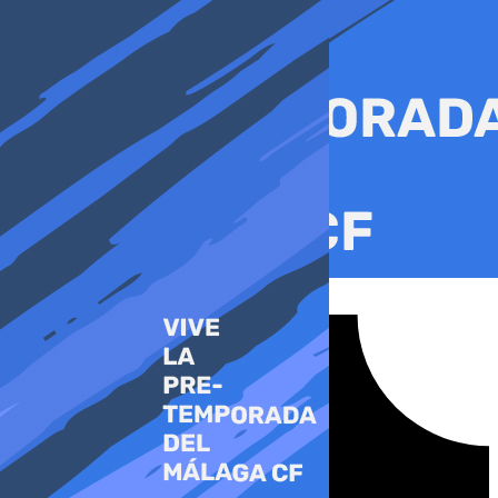
Ir
al
contenido
Tiktok