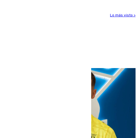
Lo más visto >
Más noticias
Ver más >