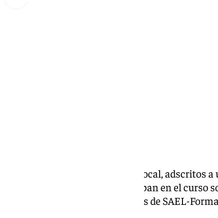
Miguel Alfonso
martes, 3 septiembre 2024, 07:58
Compartir:
Casi 200 agentes de la Policía Local, adscritos 
de la provincia de Cádiz, participan en el curso s
promueve la Diputación a través de SAEL-Forma