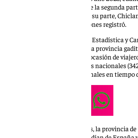
775.000, teniendo en cuenta que la segunda par
lluvioso que el año anterior. Por su parte, Chicl
municipio que más pernoctaciones registró.
Según los datos del Instituto de Estadística y Ca
recogidos por Europa Press, en la provincia gadi
pernoctaciones fueron en esta ocasión de viajero
superando la cifra de los viajeros nacionales (3
viajeros extranejros a los nacionales en tiempo d
En cuanto al número de viajeros, la provincia de 
251.255, de los que 143.610 procedían de España y 