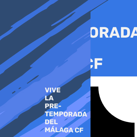
Ir
al
contenido
Tiktok