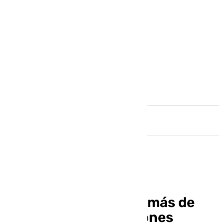
Andalucía
La provincia registró más de
700.000 pernoctaciones