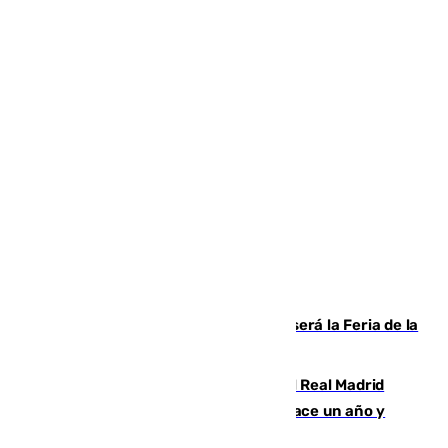
Talleres, escape room y música: así será la Feria de la
Juventud Cofrade de Málaga
El fichaje más caro de la historia del Real Madrid
costaba 105 millones de euros menos hace un año y
jugaba en Leganés