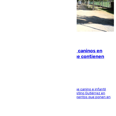
06.08.2026
Continúan los cierres de parques caninos en
Sevilla: se detectan alimentos que contienen
elementos peligrosos
En la tarde del 6 de agosto ha cerrado el parque canino e infantil
situado entre las calles Manuel Olivencia y Faustino Gutiérrez en
Sevilla Este tras detectarse alimentos con elementos que ponen en
peligro a perros y usuarios