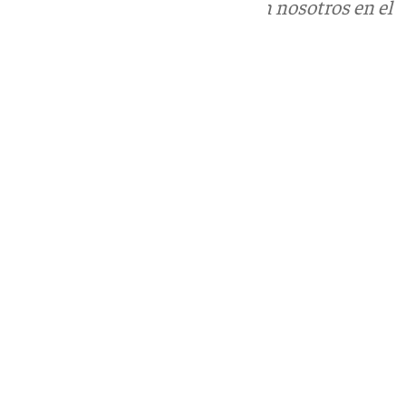
Puedes ponerte en contacto con nosotros en el
correo
informativos@101tv.es
Tags:
Últimas noticias