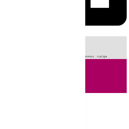
HOY
|
Fútbol
Primera División
Crisis Migratoria en Ceuta
Sucesos
LaLiga
Andalucía