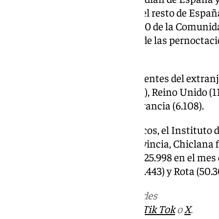
comunidad andaluza y 55.458 del resto de España
Madrid, 6.386 de Cataluña y 4.780 de la Comunida
Además, más 187.000 del total de las pernoctaci
andaluces.
Por su parte, los viajeros procedentes del extran
pertenecían a Alemania (30.017), Reino Unido (11.
Unidos (6.399), Italia (4.628) o Francia (6.108).
En relación a los puntos turísticos, el Instituto 
Andalucía señala que, en la provincia, Chiclan
se registraron, con un total de 225.998 en el mes
(81.943), Cádiz (66.759), Jerez (64.443) y Rota (50.3
Más noticias de
101TV
en las redes
sociales:
Instagram
,
Facebook
,
Tik Tok
o
X
.