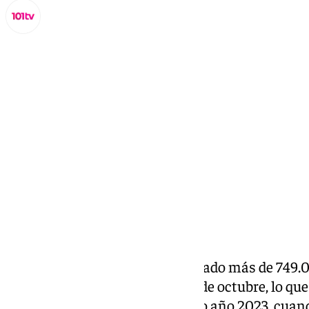
Lynx Devs
lunes, 2 diciembre 2024, 14:57
Compartir:
La
provincia de Cádiz
ha registrado más de 749.
hoteles durante el pasado mes de octubre, lo q
que en el mismo mes del pasado año 2023, cuand