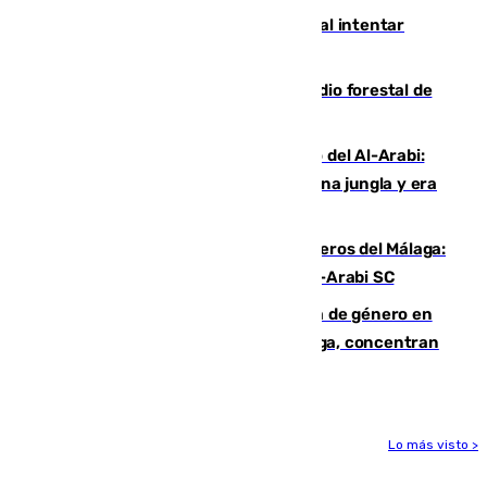
Ceuta suma 82 fallecidos en el mar al intentar
cruzar la frontera española
Huelva eleva a emergencia el incendio forestal de
Niebla
Juanfran Funes, sobre el duro juego del Al-Arabi:
“Por momentos nos hemos metido en una jungla y era
hasta peligroso”
Ya se han estrenado los tres delanteros del Málaga:
Eneko Jauregui, bigoleador contra el Al-Arabi SC
35 mujeres asesinadas por violencia de género en
España en este 2026: Andalucía y Málaga, concentran
el foco de la tragedia
Lo más visto >