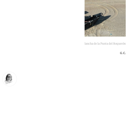
Guardia Civil y Costas retiran narcolancha de la Punta del Boquerón
G. C.
Ana Villalta
martes, 9 junio 2026, 20:24
Compartir: