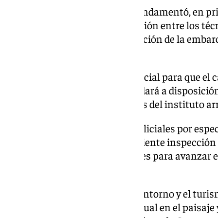
El éxito de la intervención se fundamentó, en pri
operativa; la rápida sincronización entre los téc
seguridad impidió la fragmentación de la embarc
de residuos.
A continuación, la custodia judicial para que el 
depósito autorizado donde quedará a disposición j
las correspondientes diligencias del instituto a
A ello se unen las diligencias policiales por espec
ha llevado a cabo la correspondiente inspección 
evidencias biológicas y dactilares para avanzar e
tripulantes.
Por último la preservación del entorno y el turis
restos neutralizó el impacto visual en el paisaje