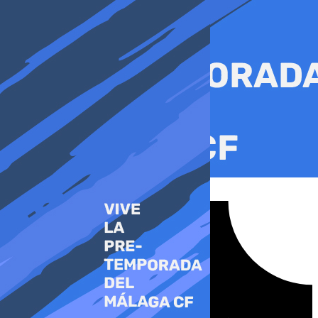
Ir
al
contenido
Tiktok