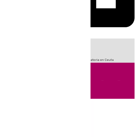
HOY
|
Sucesos
Fútbol
LaLiga
Primera División
Crisis Migratoria en Ceuta
Andalucía