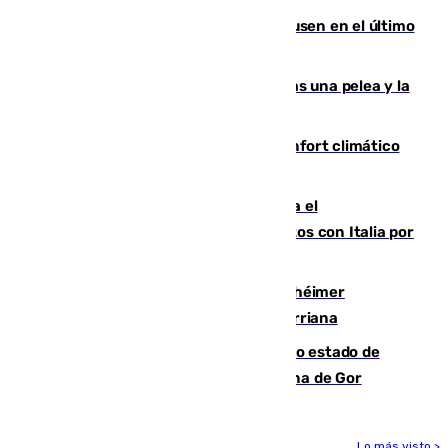
El Sevilla se desinfla ante el Leverkusen en el último
ensayo (1-2)
Tensión en la prisión de Alhaurín tras una pelea y la
incautación de un punzón
Málaga contabiliza 148 zonas de confort climático
para enfrentar las altas temperaturas
Marlaska notifica a la Unión Europea el
restablecimiento de controles fronterizos con Italia por
vía aérea y marítima
Hallan sin vida al granadino con Alzhéimer
desaparecido hace una semana en Churriana
Encuentran un cadáver en avanzado estado de
descomposición en la localidad granadina de Gor
Lo más visto >