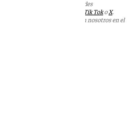
Más noticias de
101TV
en las redes
sociales:
Instagram
,
Facebook
,
Tik Tok
o
X
.
Puedes ponerte en contacto con nosotros en el
correo
informativos@101tv.es
Tags:
Cádiz
Campo de Gibraltar
Últimas noticias