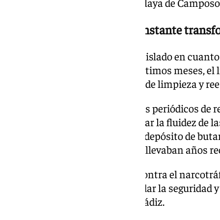
sanitaria de los usuarios de la playa de Camposo
Camposoto: un litoral en constante trans
Este incidente no es un hecho aislado en cuanto 
la zona de Camposoto. En los últimos meses, el li
otras importantes actuaciones de limpieza y re
Entre ellas destacan los trabajos periódicos de 
del caño de la playa para asegurar la fluidez de l
desmantelamiento del antiguo depósito de butan
infraestructura que los vecinos llevaban años r
Con esta última intervención contra el narcotráfi
administraciones vuelve a blindar la seguridad 
Parque Natural de la Bahía de Cádiz.