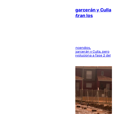
Incendios de Castellón: Sierra Engarcerán y Culla
evolucionan positivamente y centran los
esfuerzos en Tírig
La UME se suma al operativo de control de los incendios,
progresando adecuadamente los de Sierra Engarcerán y Culla, pero
centrando todo el empeño en el de Culla, que evoluciona a fase 2 del
PEIF