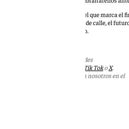
Un cierre político de primer nivel que marca el f
internacionales mientras, a pie de calle, el futur
excavadora y martillo hidráulico.
Más noticias de
101TV
en las redes
sociales:
Instagram
,
Facebook
,
Tik Tok
o
X
.
Puedes ponerte en contacto con nosotros en el
correo
informativos@101tv.es
Tags:
Cádiz
Campo de Gibraltar
Gibraltar
Últimas noticias