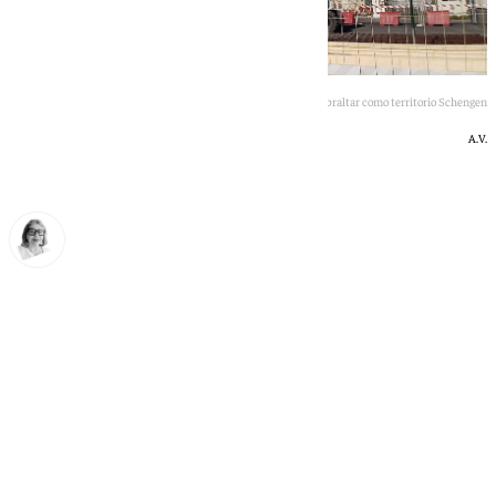
ritmo frenético en la verja fronteriza para dar paso a Gibraltar como territorio Schengen
A.V.
Ana Villalta
lunes, 15 junio 2026, 20:57
Compartir: