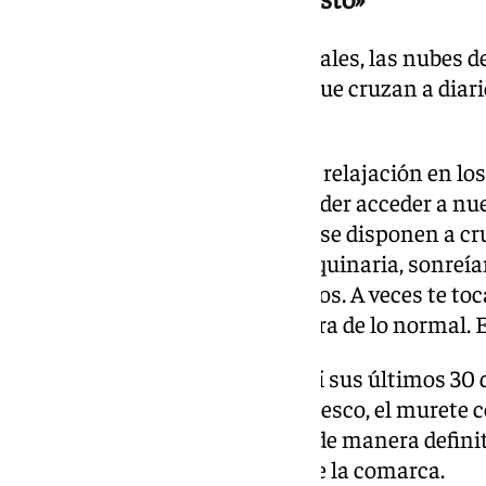
A pesar de los desvíos provisionales, las nubes de
trabajadores transfronterizos que cruzan a diar
molestias.
«Llevamos años esperando una relajación en los
en el paso y más fluidez para poder acceder a nu
comentan varios operarios que se disponen a cruz
Respecto al estruendo de la maquinaria, sonreían
estamos más que acostumbrados. A veces te toca
eso ya tiene unos decibelios fuera de lo normal. 
La Línea y Gibraltar encaran así sus últimos 30 
transición en la que el asfalto fresco, el murete co
esperanza pretenden sustituir de manera definiti
marcaron la historia reciente de la comarca.