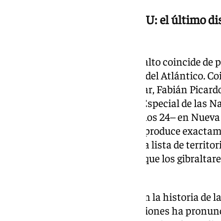
El adiós de Picardo en la ONU: el último di
por la autodeterminación
Esta metamorfosis sobre el asfalto coincide de p
gran trascendencia al otro lado del Atlántico. Co
el Ministro Principal de Gibraltar, Fabián Picardo
en su mandato ante el Comité Especial de las N
Descolonización –el Comité de los 24– en Nueva
enorme carga simbólica que se produce exacta
que el Peñón fuera incluido en la lista de territ
sesenta y tres años después de que los gibralta
vez ante este organismo.
Picardo, el cuarto mandatario en la historia de l
este foro y el que más intervenciones ha pronun