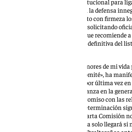
aprovechado su despedida institucional para lig
Tratado con la Unión Europea a la defensa inneg
Durante su discurso, ha expuesto con firmeza lo
favor de su autodeterminación, solicitando ofic
delegación a visitar el Peñón y que recomiende a
Asamblea General su exclusión definitiva del lis
descolonizar.
«Ha sido uno de los mayores honores de mi vida
pueblo de Gibraltar ante este Comité», ha manif
de despedida. «Al dirigirme a él por última vez en
hago con esperanza y con confianza en la genera
vendrá después. Nuestro compromiso con las re
con nuestro derecho a la autodeterminación sig
siempre. Sé que, a la larga, la Cuarta Comisión 
retirarnos de la lista, pero ese día solo llegará 
defensa de los derechos de los gibraltareños ante