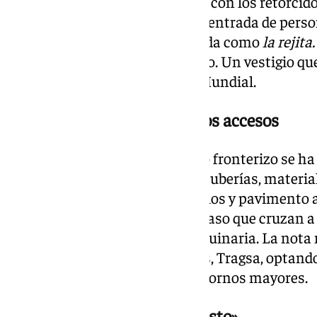
pilares de hormigón rematados con los retorcid
intacta extendiéndose desde la entrada de pers
misma orilla de la playa conocida como
la rejita.
que evoca épocas de aislamiento. Un vestigio qu
película de la Segunda Guerra Mundial.
El reto logístico de los nuevos accesos
La convivencia diaria en el paso fronterizo se ha
paciencia. Excavadoras, grúas, tuberías, materia
hidráulicos que levantan bordillos y pavimento 
con el tránsito habitual de un paso que cruzan a 
transportes de empresas y maquinaria. La nota 
empresa encargada de las obras, Tragsa, optand
trabajo que permita evitar trastornos mayores.
«Llevamos años esperando esto»