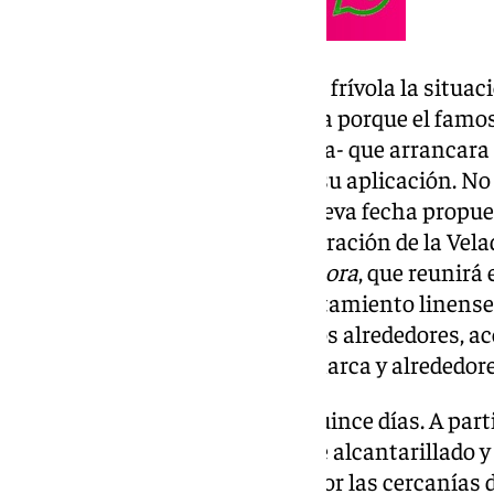
Sin embargo –y aunque parezca frívola la situaci
bajo una fuerte presión logística porque el famo
estableció -en primera instancia- que arrancara 
cambios imprescindibles para su aplicación. No 
incumplieron los plazos y la nueva fecha propue
calendario nada baladí: la celebración de la Vela
Concepción. Una feria,
La Salvaora
, que reunirá 
1.800 metros cedidos por ayuntamiento linense,
más allá del público local y de los alrededores, a
en el mes de julio visitan la comarca y alrededore
Todo debe estar despejado en quince días. A partir
feriantes, caseteros, técnicos de alcantarillado 
moverán a diestro y siniestro por las cercanías 