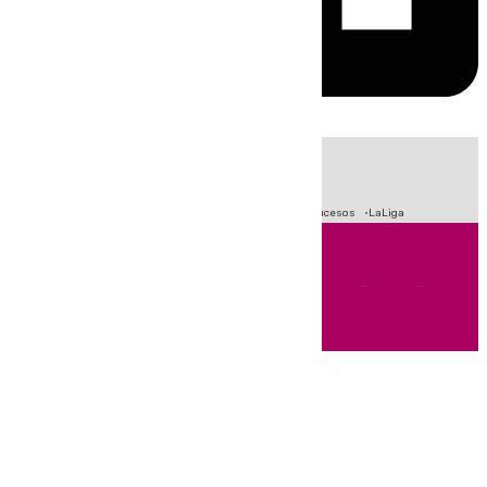
HOY
|
Fútbol
Primera División
Crisis Migratoria en Ceuta
Sucesos
LaLiga
Andalucía