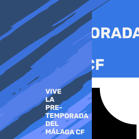
Ir
al
contenido
Tiktok