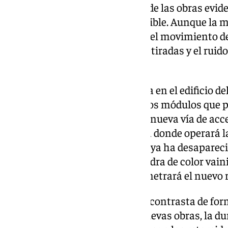
Visualizar hoy
in situ
el estado de las obras evid
fisonomía de la zona es irreversible. Aunque la 
operarios no son abrumadores, el movimiento de t
escombros de las estructuras retiradas y el rui
de la metamorfosis.
El cambio más brutal se observa en el edificio de
Hacia el exterior, ya destacan dos módulos qu
terminados y rodeados por una nueva vía de acce
aeroportuaria será la sede física donde operará 
este punto exacto, la vieja verja ya ha desapareci
instalación de un murete de piedra de color vain
color verde esperanza que perimetrará el nuevo 
Sin embargo, la modernización contrasta de for
Apenas a unos metros de las nuevas obras, la du