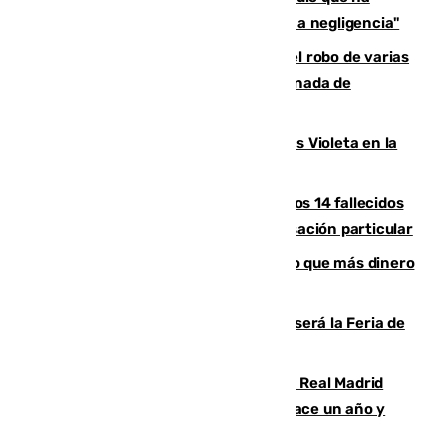
afectado a dos aldeas se originó "por una negligencia"
Golpe cofrade en Jaén: investigan el robo de varias
joyas de la Virgen de la Fuensanta Coronada de
Alcaudete
Con Málaga exige duplicar los Puntos Violeta en la
Feria de Málaga
La Justicia ofrece a las familias de los 14 fallecidos
en el incendio de Los Gallardos ser acusación particular
Juanlu Sánchez, el sexto canterano que más dinero
deja en las arcas del Sevilla
Talleres, escape room y música: así será la Feria de
la Juventud Cofrade de Málaga
El fichaje más caro de la historia del Real Madrid
costaba 105 millones de euros menos hace un año y
jugaba en Leganés