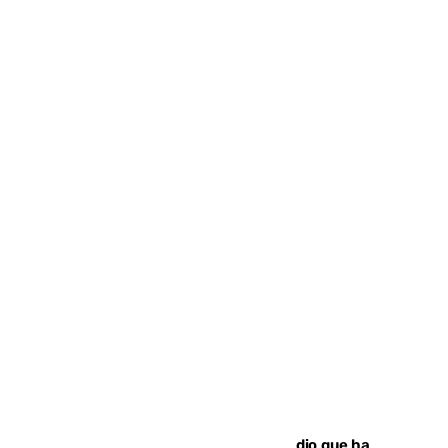
El acalde de Niebla cree que el incendio que ha