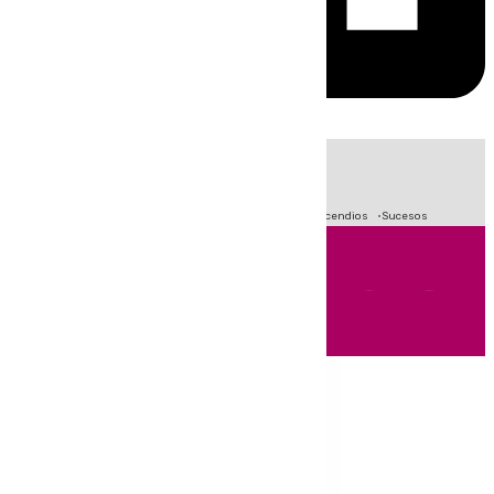
HOY
|
Fútbol
Primera División
Crisis Migratoria en Ceuta
Incendios
Sucesos
Andalucía