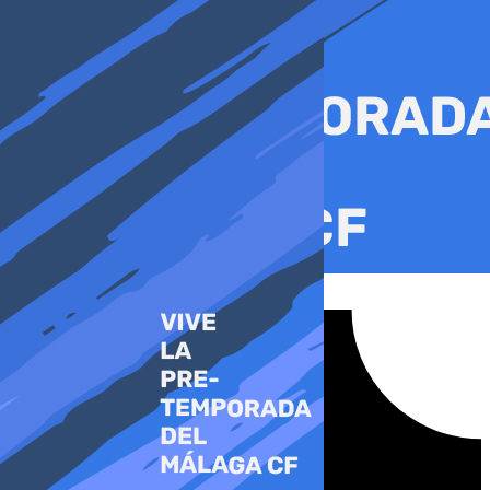
Ir
al
contenido
Tiktok