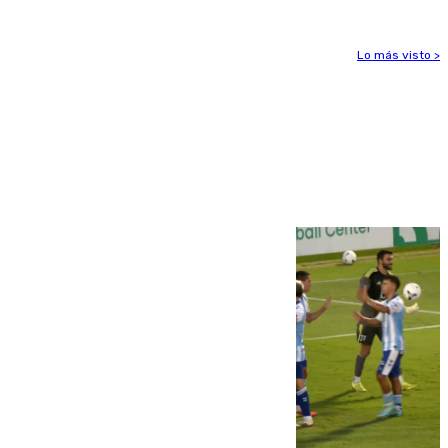
Lo más visto >
Más noticias
Ver más >