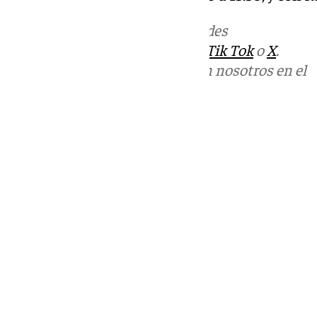
Más noticias de
101TV
en las redes
sociales:
Instagram
,
Facebook
,
Tik Tok
o
X
.
Puedes ponerte en contacto con nosotros en el
correo
informativos@101tv.es
Tags:
Llegó la hora
Últimas noticias