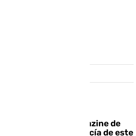
Andalucía
Llegó la hora: el magazine de
101 televisión Andalucía de este