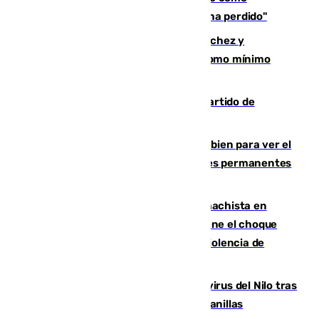
presidente de la FIFA: "La confianza se ha perdido"
Meloni rechaza el ultimátum de Sánchez y
mantendrá la frontera con controles como mínimo
hasta el 15 de agosto
Sigue en directo el Ceuta-Málaga, partido de
pretemporada en 101TV
¿Qué puede pasar si no te proteges bien para ver el
eclipse?: los expertos alertan de lesiones permanentes
de retina
Moreno condena el último crimen machista en
Benahavís mientras el Gobierno mantiene el choque
con la Junta por las competencias de violencia de
género
Málaga refuerza la vigilancia por el virus del Nilo tras
detectar un mosquito positivo en Campanillas