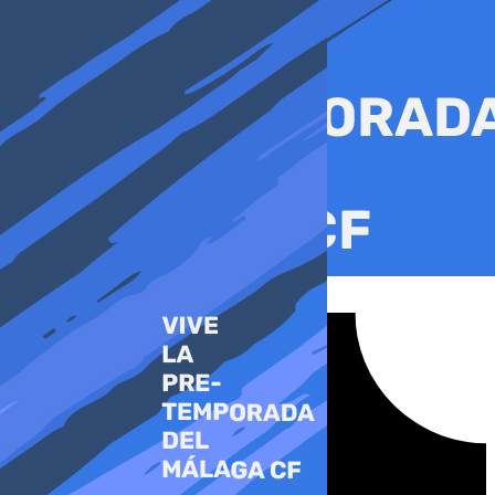
Ir
al
contenido
Tiktok