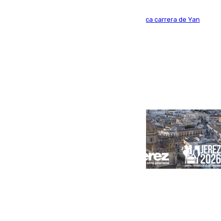
Del filial pepinero a récord absoluto: la meteórica carrera de Yan
Diomande en solo doce meses
Portada
Andalucía