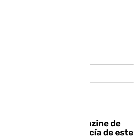
Andalucía
Llegó la hora: el magazine de
101 televisión Andalucía de este