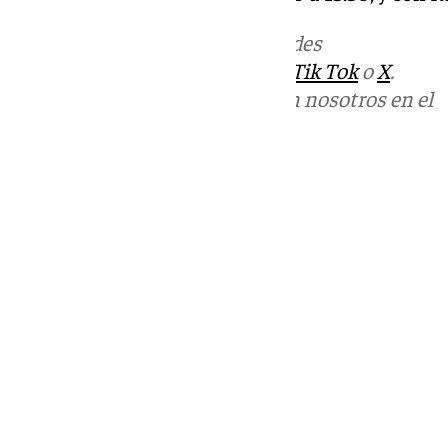
Más noticias de
101TV
en las redes
sociales:
Instagram
,
Facebook
,
Tik Tok
o
X
.
Puedes ponerte en contacto con nosotros en el
correo
informativos@101tv.es
Tags:
Llegó la hora
Últimas noticias