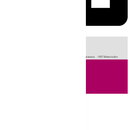
HOY
|
Fútbol
Primera División
Crisis Migratoria en Ceuta
Sucesos
101 Televisión
Andalucía