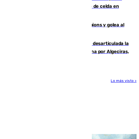
que mató estrangulado a su compañero de celda en
Morón
El Betis supera el examen de Champions y golea al
Arsenal en Dublín (1-3)
Golpe internacional al narcotráfico: desarticulada la
red que introdujo 21 toneladas de cocaína por Algeciras,
Málaga y Valencia
Lo más visto >
Más noticias
Ver más >