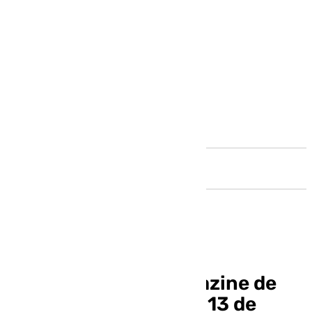
Andalucía
Llegó la hora, el magazine de
Andalucía este lunes 13 de