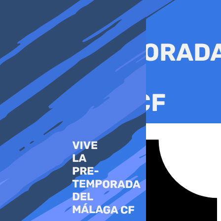
Ir
al
contenido
Tiktok