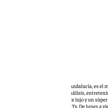
Miguel Alfonso
lunes, 13 enero 2025, 13:30
Compartir:
Llegó la hora la última hora de Andalucía, es el 
cuatro horas de información, análisis, entreteni
estilo muy personal, invitados de lujo y un súpe
ya son ocho temporadas- de 101Tv. De lunes a vier