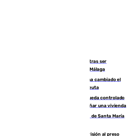
Un turista de 17 años, hospitalizado tras ser
atropellado a propósito en el Centro de Málaga
De bocadillos a lentejas y pollo: así ha cambiado el
menú de los militares desplegados en Ceuta
El incendio forestal de San Roque queda controlado
tras obligar a evacuar a 19 familias y dañar una vivienda
La restauración de la Real Colegiata de Santa María
de Antequera ya tiene adjudicataria
El Supremo ratifica los 17 años de prisión al preso