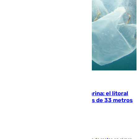
05.08.2026
Julio supera a junio en basura marina: el litoral
occidental malagueño recoge más de 33 metros
cúbicos de residuos