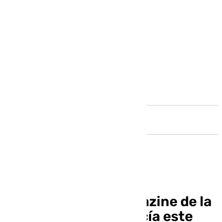
Andalucía
Llegó la hora, el magazine de la
televisión de Andalucía este