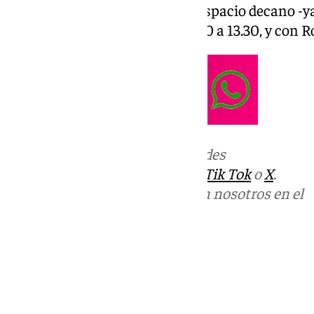
lujo y un súper-equipo para el espacio decano -
101Tv. De lunes a viernes, de 9.30 a 13.30, y con 
Más noticias de
101TV
en las redes
sociales:
Instagram
,
Facebook
,
Tik Tok
o
X
.
Puedes ponerte en contacto con nosotros en el
correo
informativos@101tv.es
Tags:
Llegó la hora
Últimas noticias