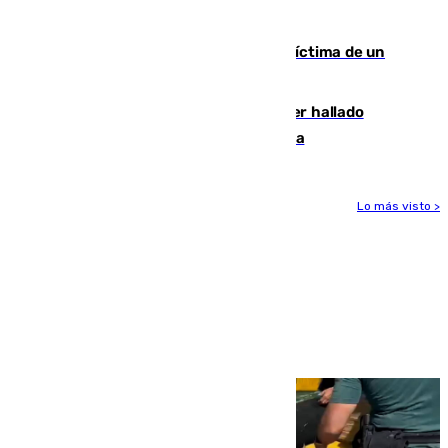
mantiene desalojadas a 474 personas
El tenista checho Lehecka, nueva víctima de un
Rafa Jódar que está siendo imparable
Muere un hombre de 58 años tras ser hallado
inconsciente en una piscina en Cómpeta
Lo más visto >
Más noticias
Ver más >