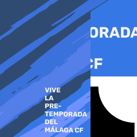
Ir
al
contenido
Tiktok