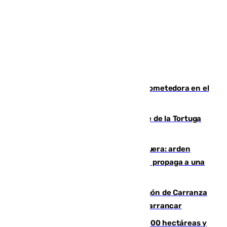
El año 2007, una generación muy prometedora en el
mundo del fútbol
Incendio forestal en el paraje Monte de la Tortuga
de Málaga
Incendio en un vertedero de Antequera: arden
chatarra, muebles y palets y el fuego se propaga a una
zona de monte
Las Palmas conquista el Trofeo Ramón de Carranza
y somete a un Cádiz que no termina de arrancar
El incendio de Niebla alcanza las 8.000 hectáreas y