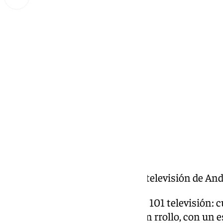
Miguel Alfonso
miércoles, 18 diciembre 2024, 13:31
Compartir:
Llegó la hora, el magazine de la televisión de An
Llegó la Hora, es el magazine de 101 televisión: 
análisis, entretenimiento y buen rrollo, con un e