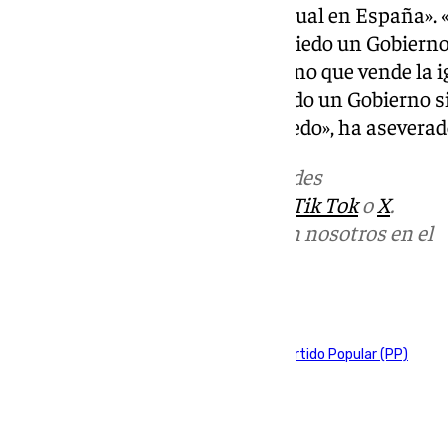
que da miedo es que todo siga igual en España».
miente con tanta ligereza, da miedo un Gobierno 
corrupción, da miedo un Gobierno que vende la i
mantenerse en el poder, da miedo un Gobierno sin
Miedo da Sánchez. Eso sí da miedo», ha aseverad
Más noticias de
101TV
en las redes
sociales:
Instagram
,
Facebook
,
Tik Tok
o
X
.
Puedes ponerte en contacto con nosotros en el
correo
informativos@101tv.es
Tags:
Elecciones Andalucía
Juanma Moreno
Partido Popular (PP)
Vox
Últimas noticias