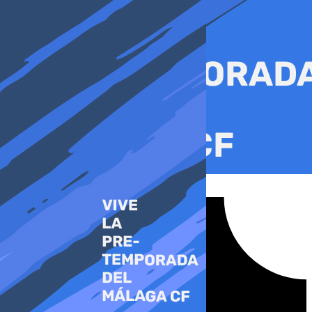
Ir
al
contenido
Tiktok