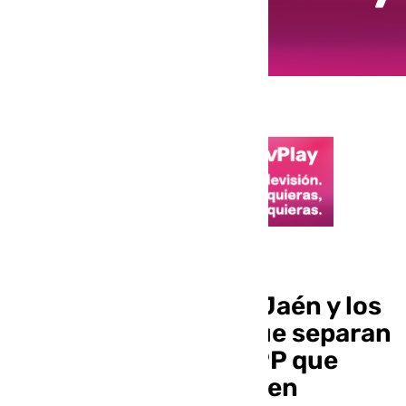
Elecciones 17M
Los 10.000 votos de Jaén y los
11.000 de Granada que separan
de la ‘absoluta’ a un PP que
insiste en «gobernar en