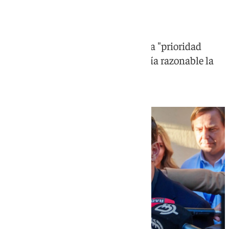
solitario»
Juanma Moreno avisa a Vox con la "prioridad
andaluza" y considera que "no sería razonable la
búsqueda del sillón"