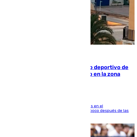
09.08.2026
Un incendio en un local del puerto deportivo de
Fuengirola genera una gran susto en la zona
El fuego se originó alrededor de las 20.45 horas en el
establecimiento El Cateto y quedó extinguido poco después de las
21.10 horas