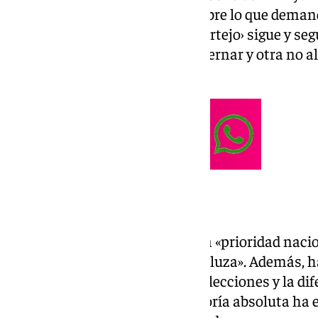
esos que se leen entre líneas sobre lo que dema
dispuestos a ceder otros, ese ‹cortejo› sigue y s
asegurado que «una cosa es gobernar y otra no a
parlamentaria».
«Prioridad andaluza»
En este sentido, ha rebajado esa «prioridad naci
prioridad de su partido es «andaluza». Además, 
resultados obtenidos en estas elecciones y la dif
partidos añadiendo que la mayoría absoluta ha e