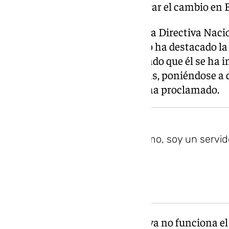
recalcado, la campaña para lograr el cambio en
En su intervención ante la Junta Directiva Naci
partido entre congresos–, Feijóo ha destacado la
Moreno en las urnas y ha indicado que él se ha 
como en las demás autonómicas, poniéndose a di
un puto amo, soy un servidor», ha proclamado.
Aquí no hay un puto amo, soy un servid
El líder del PP ha resaltado que ya no funciona e