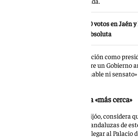
10.000 en la provincia de Granada.
Moreno ha destacado los 11.000 votos en Jaén y 
han separado de una mayoría absoluta
El candidato del PP-A a la reelección como presi
por tanto que su formación lidere un Gobierno an
considerado que no sería «razonable ni sensato» 
futuro ejecutivo autonómico.
El PP ve el cambio en España «más cerca»
El líder del PP, Alberto Núñez Feijóo, considera 
«más cerca» tras las elecciones andaluzas de es
comprometido a liderarlo para llegar al Palacio 