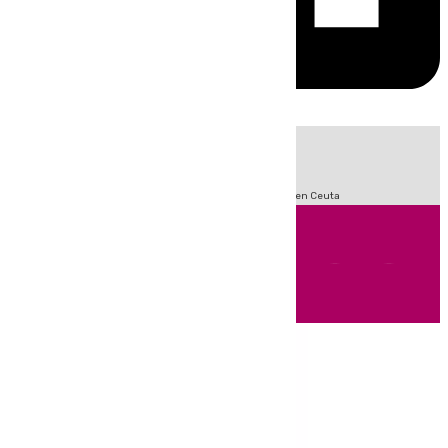
HOY
|
Sucesos
Incendios
Fútbol
LaLiga
Crisis Migratoria en Ceuta
Andalucía