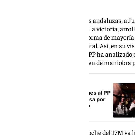
Al día siguiente de las elecciones andaluzas, a
cruzar Despeñaperros. Esta vez la victoria, arrol
dado la matrícula de honor en forma de mayoría 
podido quedarse en Sevilla triunfal. Así, en su vi
la Junta Directiva Nacional del PP ha analizado e
de que el resultado les da «margen de maniobra p
NOTICIA RELACIONADA
Gavira no concreta sus peticiones al PP
pero tiene ‘bulla’: «Tenemos prisa por
cambiar el rumbo de Andalucía»
Aunque en los discursos de la noche del 17M ya