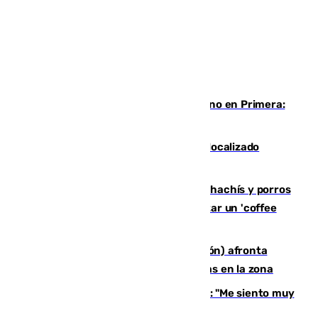
Las ganas de Larrubia ante su estreno en Primera:
"En busca de más sueños"
Muere un joven de 21 años tras ser localizado
inconsciente en una piscina de El Palo
Cae una red que vendía marihuana, hachís y porros
en Marbella: cinco detenidos por regentar un 'coffee
shop'
El incendio forestal de Tírig (Castellón) afronta
horas claves ante el riesgo de tormentas en la zona
De la Fuente, homenajeado en Haro: "Me siento muy
emocionado"