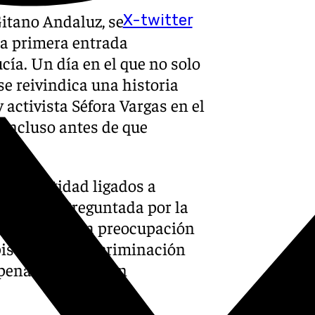
Gitano Andaluz, se
X-twitter
a primera entrada
a. Un día en el que no solo
se reivindica una historia
activista Séfora Vargas en el
 incluso antes de que
 de identidad ligados a
 latente. Preguntada por la
gas expresa una preocupación
episodios de discriminación
 penal, constituyen