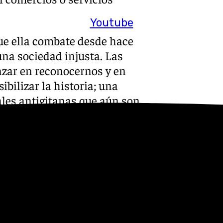
Youtube
que ella combate desde hace
una sociedad injusta. Las
zar en reconocernos y en
sibilizar la historia; una
ales antigitanas que aún son
sitarios.
sidad de educar
la misma reacción: sorpresa.
ante las nuevas formas de
izada sobre la historia