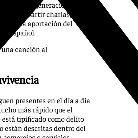
tanas de su generación en
 año a impartir charlas,
stacan la aportación del
z y español.
 una canción al
nvivencia
guen presentes en el día a día
mucho más rápido que el
está tipificado como delito
o están descritas dentro del
n comercios o servicios