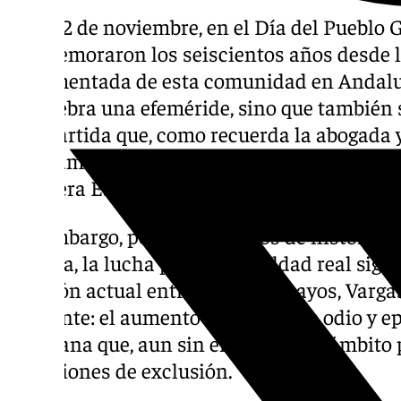
Este 22 de noviembre, en el Día del Pueblo 
conmemoraron los seiscientos años desde l
documentada de esta comunidad en Andalucí
se celebra una efeméride, sino que también 
compartida que, como recuerda la abogada y 
programa ‘Llegó la hora’ de 101TV, comienza
existiera España como concepto político.
Sin embargo, pese a seis siglos de historia y
España, la lucha por una igualdad real sigue
relación actual entre gitanos y payos, Var
creciente: el aumento de delitos de odio y 
cotidiana que, aun sin encajar en el ámbito
situaciones de exclusión.