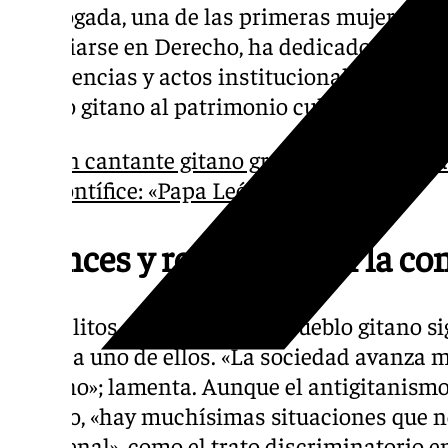
La abogada, una de las primeras mujeres gi
licenciarse en Derecho, ha dedicado todo el
conferencias y actos institucionales que de
pueblo gitano al patrimonio cultural andalu
Un cantante gitano granadino le dedica
Pontífice: «Papa León, te queremos»
Avances y retrocesos en la co
Los delitos de odio hacia el pueblo gitano si
de cada uno de ellos. «La sociedad avanza 
derecho»; lamenta. Aunque el antigitanismo 
de odio, «hay muchísimas situaciones que n
tipo penal», como el trato discriminatorio e