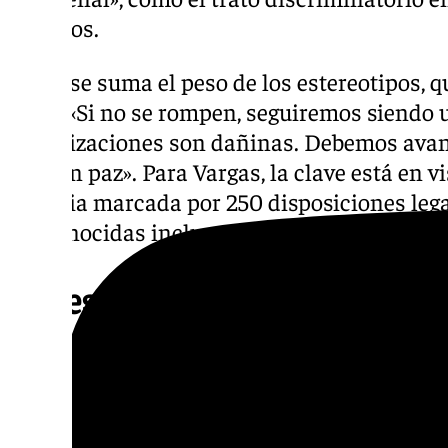
públicos.
A ello se suma el peso de los estereotipos, 
años. «Si no se rompen, seguiremos siendo 
globalizaciones son dañinas. Debemos avan
vivir en paz». Para Vargas, la clave está en vi
historia marcada por 250 disposiciones leg
desconocidas incluso para profesores univer
El desconocimiento y la nece
En su labor divulgativa encuentra siempre 
Sorpresa ante el alcance real del racismo, 
discriminación y ante la ignorancia general