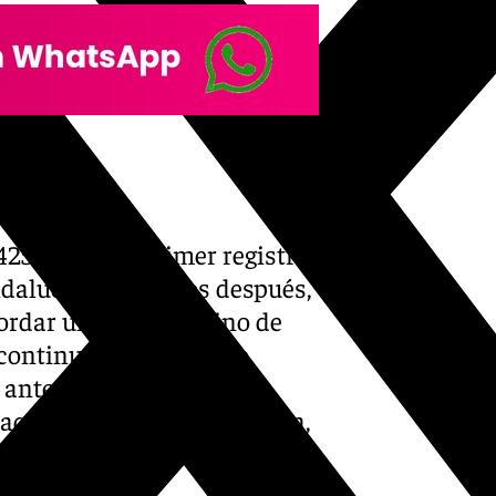
425 marca el primer registro
ndalucía. Seis siglos después,
cordar un episodio, sino de
continuada: «El pueblo
a antes de que España se
aquí, España no era España,