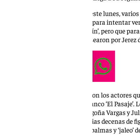
Desde antes de las 10 horas de este lunes, varios
entorno de la calle Santa María para intentar ver
vida a Andrés de Fonollosa ‘Berlín’, pero que par
fueron otros los actores que pasearon por Jerez 
Begoña Vargas y Julio Peña fueron los actores qu
Frontera, en concreto en el Tabanco ‘El Pasaje’.
la India, protagonizados por Begoña Vargas y Ju
los que han participado con varias decenas de fig
tabanco, donde se escuchaban palmas y ‘jaleo’ des
grabación.