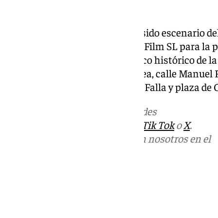
Plaza Benavente.
La ciudad de Cádiz también ha sido escenario del
esta serie, de la productora Eris Film SL para la
distintas localizaciones del casco histórico de l
Argüelles, calle Fermín Salvochea, calle Manuel 
interior de la librería Manuel de Falla y plaza de
Más noticias de
101TV
en las redes
sociales:
Instagram
,
Facebook
,
Tik Tok
o
X
.
Puedes ponerte en contacto con nosotros en el
correo
informativos@101tv.es
Tags:
Últimas noticias