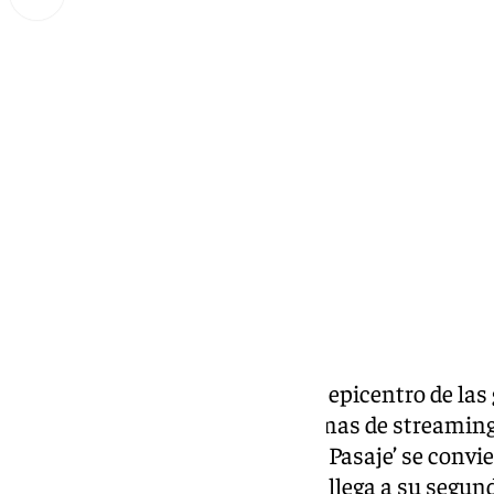
Lynx Devs
lunes, 24 febrero 2025, 15:11
Compartir:
Jerez de la Frontera vuelve a ser epicentro de la
para series a través de plataformas de streaming,
‘Berlín’. El histórico Tabanco ‘El Pasaje’ se conv
de la
serie ‘Berlín’ de Netflix
que llega a su segun