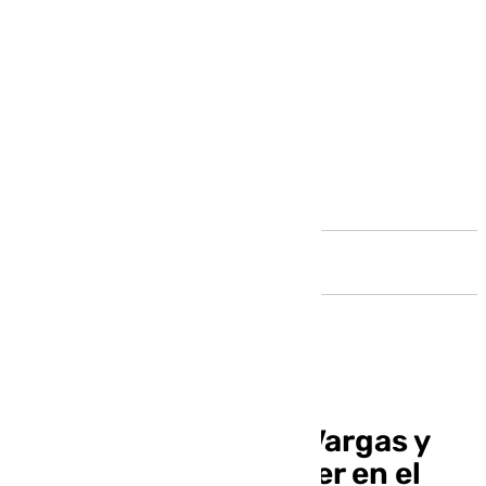
Andalucía
Los actores Begoña Vargas y
Julio Peña se dejan ver en el