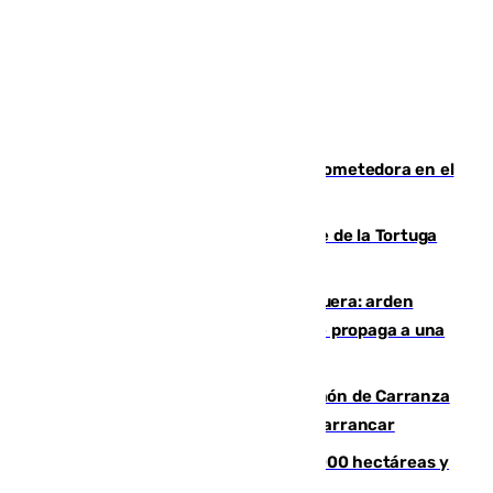
El año 2007, una generación muy prometedora en el
mundo del fútbol
Incendio forestal en el paraje Monte de la Tortuga
de Málaga
Incendio en un vertedero de Antequera: arden
chatarra, muebles y palets y el fuego se propaga a una
zona de monte
Las Palmas conquista el Trofeo Ramón de Carranza
y somete a un Cádiz que no termina de arrancar
El incendio de Niebla alcanza las 8.000 hectáreas y
mantiene desalojadas a 474 personas