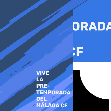
Ir
al
contenido
Tiktok