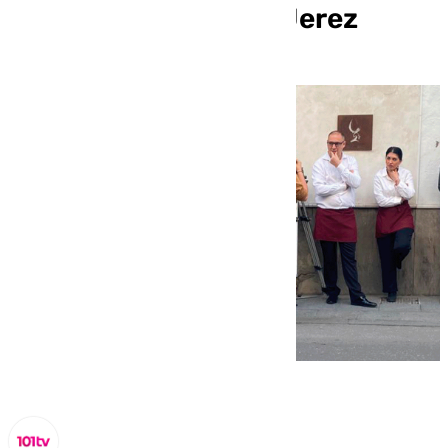
rodaje de ‘Berlín’ en Jerez