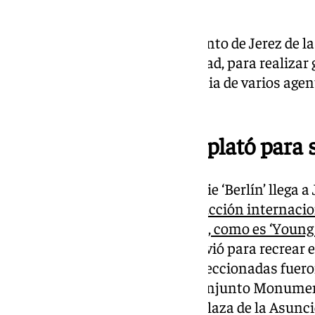
centro de procesos.
Del mismo modo, el Ayuntamiento de Jerez de la
productora que graba en la ciudad, para realizar
reservas de espacio o la presencia de varios agen
realizar cortes de tráfico.
Jerez se convierte en plató para 
La segunda temporada de la serie ‘Berlín’ llega a
marcha del rodaje de otra producción internacion
plataforma Amzon Prime Video, como es ‘Young 
municipio gaditano de Jerez sirvió para recrear 
año 1871. Las localizaciones seleccionadas fuero
centro histórico, así como el Conjunto Monument
Andaluza del Arte Ecuestre, la Plaza de la Asunció