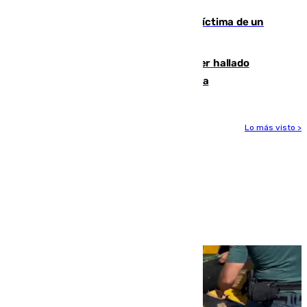
El tenista checho Lehecka, nueva víctima de un
Rafa Jódar que está siendo imparable
Muere un hombre de 58 años tras ser hallado
inconsciente en una piscina en Cómpeta
Lo más visto >
Más noticias
Ver más >