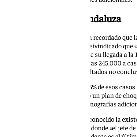
La sanidad pública andaluza
El dirigente andaluz también ha recordado que l
presupuesto autonómico y ha reivindicado que «
funciona». Según ha dicho, desde su llegada a la
de mamografías, pasando de unas 245.000 a casi
detectado 2.000 casos con resultados no conclu
Asimismo ha detallado que el 85% de esos casos 
Virgen del Rocío y ha anunciado un plan de choq
el objetivo de realizar 1.800 mamografías adicio
Finalmente, el presidente ha reconocido la exis
en los canales internos del SAS, donde «el jefe de 
general los problemas, y el presidente es el último 