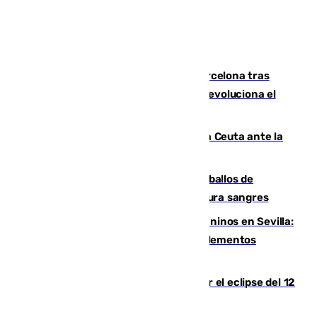
Rodrigo negocia su fichaje por el Barcelona tras
romper negociaciones con el Madrid y revoluciona el
mercado
El Rey traslada a Vivas su respaldo a Ceuta ante la
crisis migratoria
El primer ciclo de las carreras de caballos de
Sanlúcar arranca este sábado con 27 pura sangres
Continúan los cierres de parques caninos en Sevilla:
se detectan alimentos que contienen elementos
peligrosos
Estos son los mejores sitios para ver el eclipse del 12
de agosto en la provincia de Málaga