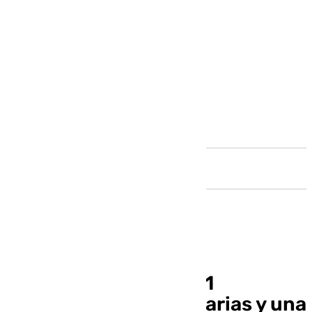
Andalucía
Moreno anuncia 4.371
contrataciones sanitarias y una