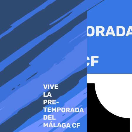
Ir
al
contenido
Tiktok