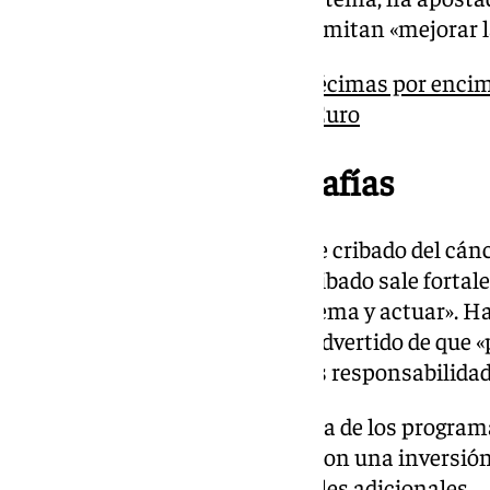
de inteligencia artificial que permitan «mejorar l
El PIB andaluz crece tres décimas por encim
más del doble que la Zona Euro
Crisis de las mamografías
Sobre la crisis en el programa de cribado del c
asegurado que «el sistema de cribado sale fortalec
servido para «detectar un problema y actuar». H
jefe de servicio implicado y ha advertido de que
cargo también van a asumir sus responsabilidad
Además, ha defendido la reforma de los programa
mama, colon y cuello de útero, con una inversión
contratación de 705 profesionales adicionales.