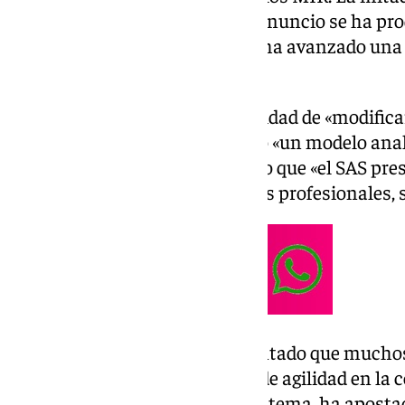
antes de que finalice el año. El anuncio se ha p
en el Foro ABC, donde también ha avanzado una «
Andaluz de Salud (SAS).
Moreno ha reconocido la necesidad de «modificar
del SAS, al que ha descrito como «un modelo ana
digital». Pese a ello, ha defendido que «el SAS pr
opinión, el problema no es de los profesionales, s
El presidente andaluz ha lamentado que mucho
en papel y ha señalado la falta de agilidad en la
material. Para modernizar el sistema, ha apost