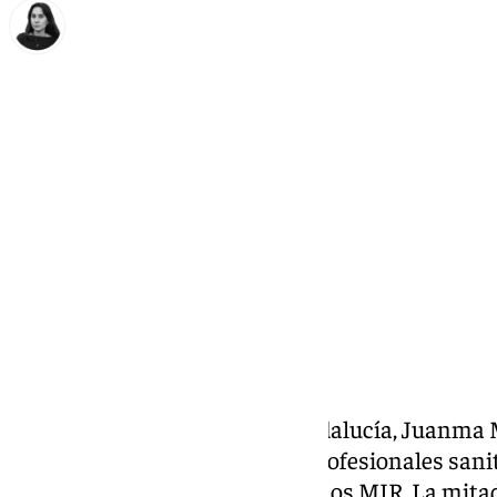
Elena Lozano
martes, 21 octubre 2025, 13:05
Compartir:
El presidente de la Junta de Andalucía, Juanma
contratación de 4.371 nuevos profesionales sanit
1.200 serán médicos, incluidos los MIR. La mitad 