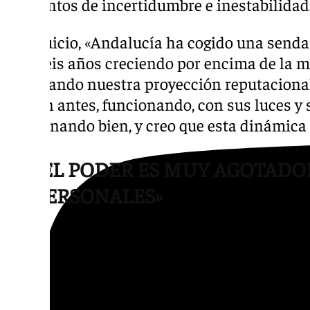
elementos de incertidumbre e inestabilidad
A su juicio, «Andalucía ha cogido una senda
casi seis años creciendo por encima de la 
cambiando nuestra proyección reputacional
hacían antes, funcionando, con sus luces y
funcionando bien, y creo que esta dinámica
«EL PODER ES MUY AGOTADO
PERSONALES»
En cualquier caso, Moreno ha descartado de 
de la Junta «el tiempo que estuvo Chaves», 
San Telmo «pasando por distintas vicisitude
pactando con IU y con el PA». «Ya le digo qu