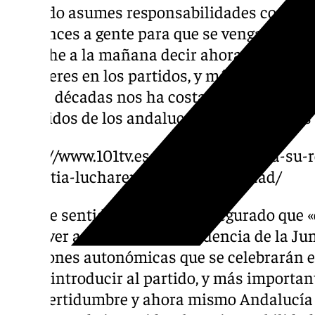
«cuando asumes responsabilidades con la so
convences a gente para que se venga contigo
la noche a la mañana decir ahora me voy, por
los líderes en los partidos, y más en Andalu
tantas décadas nos ha costado conseguir ese
preferidos de los andaluces, como lo somos
https://www.101tv.es/la-junta-presenta-su-
amnistia-lucharemos-por-la-igualdad/
En este sentido,
Moreno
ha asegurado que «e
de volver a aspirar a la Presidencia de la J
elecciones autonómicas que se celebrarán e
sería «introducir al partido, y más importan
de incertidumbre y ahora mismo Andalucía 