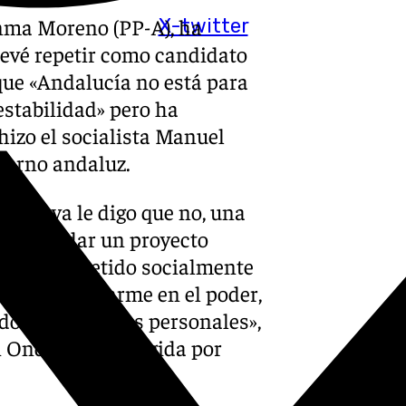
anma Moreno (PP-A), ha
X-twitter
revé repetir como candidato
que «Andalucía no está para
estabilidad» pero ha
hizo el socialista Manuel
bierno andaluz.
haves ya le digo que no, una
 consolidar un proyecto
al, comprometido socialmente
uiera perpetuarme en el poder,
ador en términos personales»,
 Onda Cero recogida por