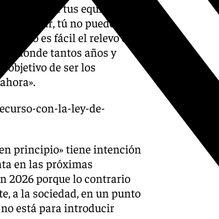
ciedad, con tus equipos,
 a trabajar, tú no puedes de
que no es fácil el relevo de
cía, donde tantos años y
 objetivo de ser los
 ahora».
recurso-con-la-ley-de-
n principio» tiene intención
unta en las próximas
n 2026 porque lo contrario
te, a la sociedad, en un punto
no está para introducir