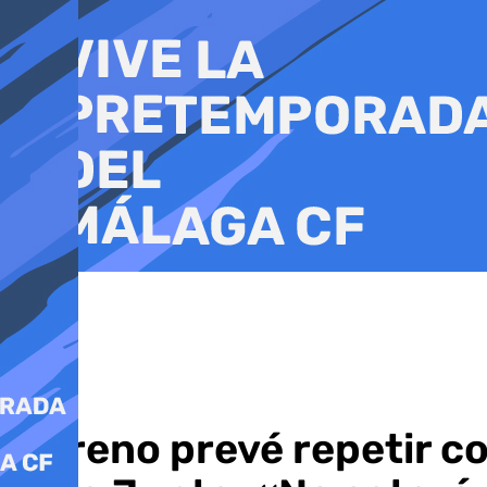
Ir
al
contenido
Moreno prevé repetir c