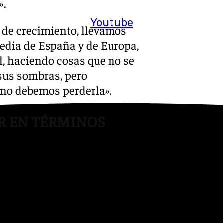
».
Youtube
 de crecimiento, llevamos
media de España y de Europa,
, haciendo cosas que no se
 sus sombras, pero
 no debemos perderla».
R EN TÉRMINOS
forma tajante estar al frente
que alcanzó los 19 años en
s, a veces con mayoría,
e no, una cosa es que yo