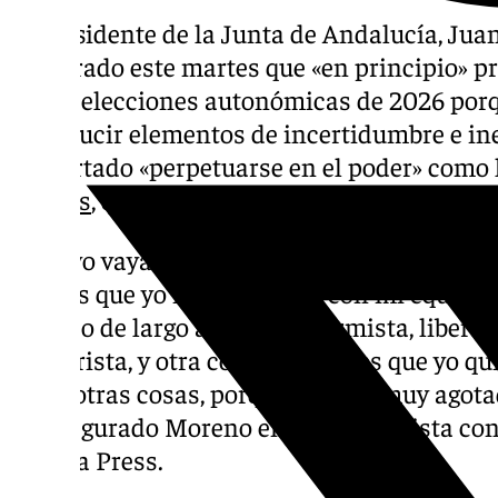
El presidente de la Junta de Andalucía, Ju
asegurado este martes que «en principio» p
en las elecciones autonómicas de 2026 por
introducir elementos de incertidumbre e in
descartado «perpetuarse en el poder» como 
Chaves
, que estuvo 19 años al frente del Go
«Que yo vaya a estar el tiempo que estuvo C
cosa es que yo intente, junto con mi equipo,
político de largo alcance, reformista, liber
y centrista, y otra cosa distinta es que yo q
entre otras cosas, porque es muy, muy agot
ha asegurado Moreno en una entrevista con
Europa Press.