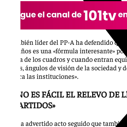
El también líder del PP-A ha defendido que
ocho años es una «fórmula interesante» por
forzosa de los cuadros y cuando entran equ
nuevas, ángulos de visión de la sociedad y 
refresca las instituciones».
«NO ES FÁCIL EL RELEVO DE 
PARTIDOS»
Pero ha advertido acto seguido que tambié