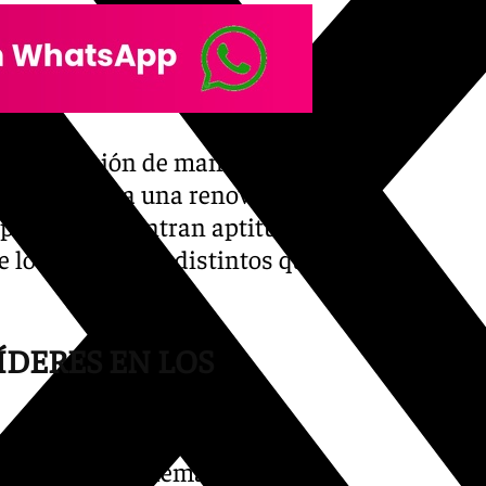
 la limitación de mandatos a
que «obliga a una renovación
ipos nuevos, entran aptitudes
de los problemas distintos que
LÍDERES EN LOS
n plantea «problemas» porque