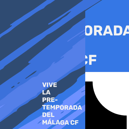
Ir
al
contenido
Tiktok