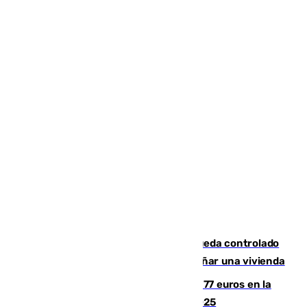
El incendio forestal de San Roque queda controlado
tras obligar a evacuar a 19 familias y dañar una vivienda
Los malagueños gastarán de media 77 euros en la
Feria de Málaga 2026, menos que en 2025