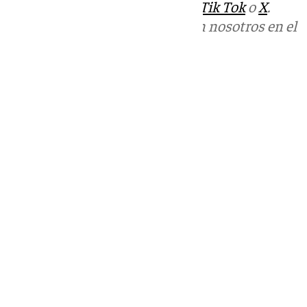
sociales:
Instagram
,
Facebook
,
Tik Tok
o
X
.
Puedes ponerte en contacto con nosotros en el
correo
informativos@101tv.es
Tags:
Últimas noticias