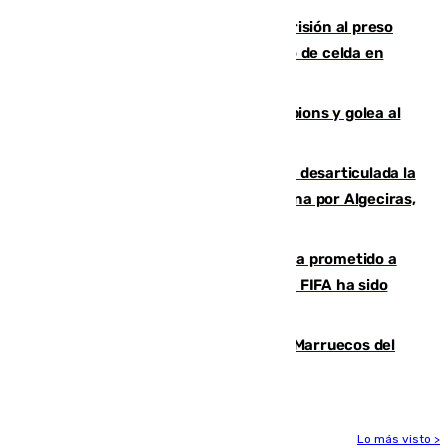
El Supremo ratifica los 17 años de prisión al preso
que mató estrangulado a su compañero de celda en
Morón
El Betis supera el examen de Champions y golea al
Arsenal en Dublín (1-3)
Golpe internacional al narcotráfico: desarticulada la
red que introdujo 21 toneladas de cocaína por Algeciras,
Málaga y Valencia
El Gobierno niega que Infantino haya prometido a
Marruecos la final del Mundial 2030: "La FIFA ha sido
tajante"
Podemos y Sumar piden expulsar a Marruecos del
Mundial de 2030 tras la crisis de Ceuta
Lo más visto >