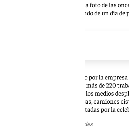
La Malagueta, y el después con la foto de las on
ya repleto de personas disfrutando de un día de p
calor.
El dispositivo especial ejecutado por la empre
contado con la participación de más de 220 trab
vehículos especializados. Entre los medios des
tractores, máquinas limpiaplayas, camiones cis
actuaron en las zonas más afectadas por la cele
Más noticias de
101TV
en las redes