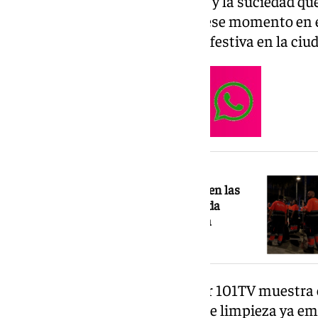
operarios para quitar las bolsas y la suciedad q
la cara más triste de San Juan, ese momento en e
en un vertedero tras una noche festiva en la ciu
NOTICIA RELACIONADA
San Juan deja toneladas de residuos en las
playas de Málaga: así ha sido la rápida
actuación del dispositivo de limpieza
municipal
La fotografía inicial captada por 101TV muestra 
siete de la mañana el batallón de limpieza ya 