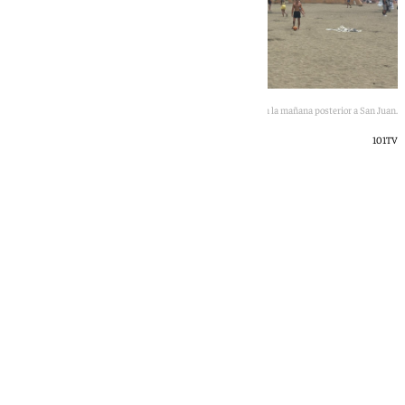
El antes y el después de La Malagueta en la mañana posterior a San Juan.
101TV
Rosa Haro
miércoles, 24 junio 2026, 14:01
Compartir: