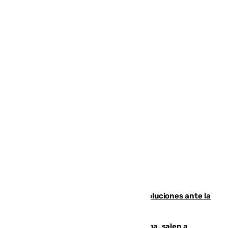
Más de 15.000 ceutíes claman por soluciones ante la
crisis migratoria
Los vecinos de Pedregalejo en Málaga, salen a