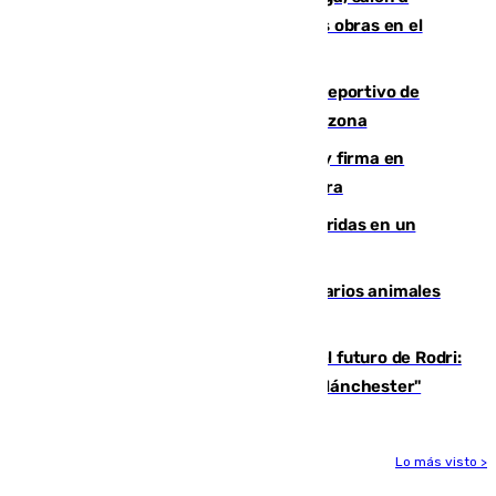
protestar en contra del resultado de las obras en el
paseo marítimo
Un incendio en un local del puerto deportivo de
Fuengirola genera una gran susto en la zona
Daniel Mérida derriba a Griekspoor y firma en
Montreal el mejor resultado de su carrera
Dos personas mueren y tres son heridas en un
accidente de tráfico en Utrera
Estudiarán el comportamiento de varios animales
durante el eclipse
Maresca evita pronunciarse sobre el futuro de Rodri:
"Por el momento, el viernes estará en Mánchester"
Lo más visto >