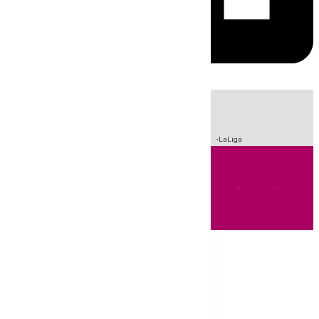
HOY
|
Incendios
Sucesos
Crisis Migratoria en Ceuta
Fútbol
LaLiga
Andalucía