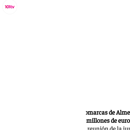
Miguel Alfonso
lunes, 16 septiembre 2024, 17:09
Compartir:
Ocho municipios de todas las comarcas de Alme
obras de mejora por valor de 2,2 millones de eur
que se ha aprobado en la última reunión de la ju