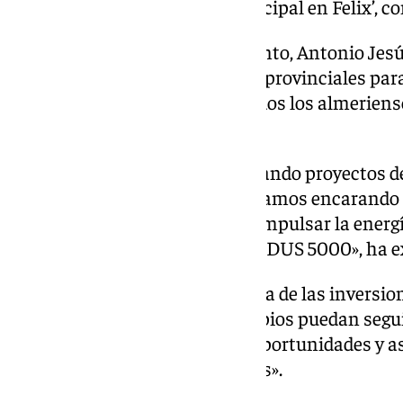
en zona de aparcamiento municipal en Felix’, con
El diputado provincial de Fomento, Antonio Jesú
importancia de las inversiones provinciales par
igualar oportunidades entre todos los almeriens
municipio en el que residan».
«Cada semana seguimos aprobando proyectos de 
actuaciones en carreteras y estamos encarando la
Planes más importantes para impulsar la energí
ayuntamientos de la provincia: DUS 5000», ha e
Así, ha destacado la importancia de las inversio
esenciales para que los municipios puedan segu
infraestructuras y generando oportunidades y así
población en los 103 municipios».