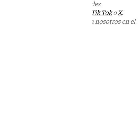
Más noticias de
101TV
en las redes
sociales:
Instagram
,
Facebook
,
Tik Tok
o
X
.
Puedes ponerte en contacto con nosotros en el
correo
informativos@101tv.es
Tags:
Últimas noticias