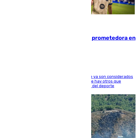
09.08.2026
El año 2007, una generación muy prometedora en
el mundo del fútbol
Hay varios jugadores de la nueva 'camada' que ya son considerados
estrellas como Lamine Yamal o Cubarsí, aunque hay otros que
apuntan a que podrán llegar marcar la historia del deporte