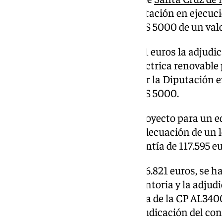
Mondújar, a realizar por la diputación en ejecuc
seleccionadas en programa DUS 5000 de un valor
Además, con un coste de 129.591 euros la adjudic
instalaciones de generación eléctrica renovabl
municipio de Líjar, a realizar por la Diputación
seleccionadas en programa DUS 5000.
También, se ha adjudicado el proyecto para un ed
Antas por 1.238.869 euros y la adecuación de un l
pluviales en Chirivel, con la cuantía de 117.595 e
Por otro lado, con un total de 436.821 euros, se h
urbanización calle San Juan Cantoria y la adjudi
rehabilitación del firme y mejora de la CP AL3400
190.233 euros, además de la adjudicación del cont