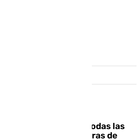
Andalucía
Ocho municipios de todas las
comarcas tendrán obras de