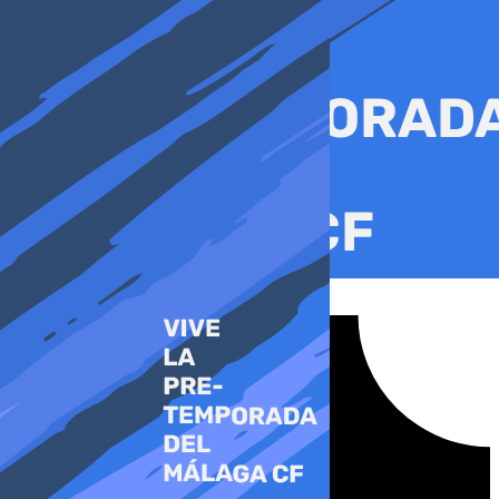
Ir
al
contenido
Tiktok