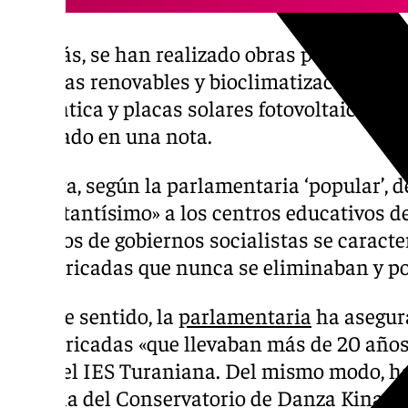
Además, se han realizado obras para llevar 
energías renovables y bioclimatización med
adiabática y placas solares fotovoltaica en 
detallado en una nota.
Se trata, según la parlamentaria ‘popular’, 
importantísimo» a los centros educativos de
los años de gobiernos socialistas se caract
prefabricadas que nunca se eliminaban y po
En este sentido, la
parlamentaria
ha asegur
prefabricadas «que llevaban más de 20 años 
como el IES Turaniana. Del mismo modo, ha
marcha del Conservatorio de Danza Kina Ji