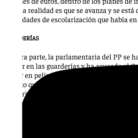
millones de euros, dentro de los planes de 
vigor, la realidad es que se avanza y se está
necesidades de escolarización que había en 
GUARDERÍAS
Por otra parte, la parlamentaria del PP se ha
escolar en las guarderías y ha acusado al 
«poner en peligro» 15.000 puestos de traba
de éxito que ha hecho que nuestra comunida
escolarización más alta en Educación Infant
Ibáñez ha insistido en que «no tiene sentid
creación de más plazas públicas en Infanti
de Sánchez, cuando sobran 20.000 plazas c