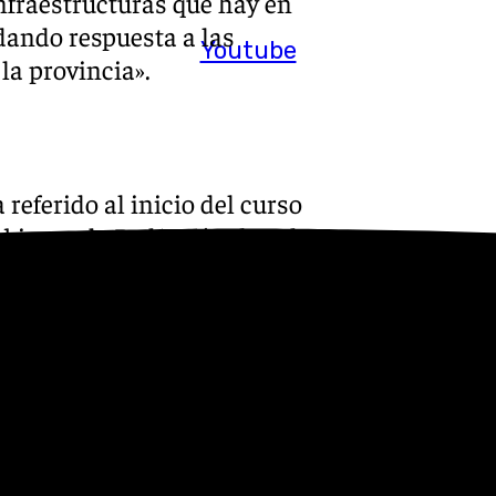
infraestructuras que hay en
 dando respuesta a las
Youtube
la provincia».
 referido al inicio del curso
Gobierno de Pedro Sánchez de
jo en Andalucía y «un modelo
d tenga la tasa de
il».
o destinar más dinero a la
l, como pretende el Gobierno
ada año».