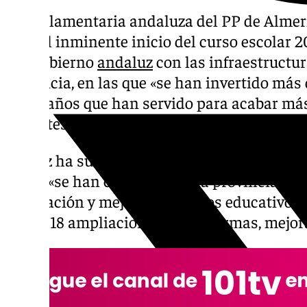
La parlamentaria andaluza del PP de Almer
ante el inminente inicio del curso escolar
del Gobierno
andaluz
con las infraestructur
provincia, en las que «se han invertido más
cinco años que han servido para acabar más
docentes públicos».
Ibáñez ha subrayado que desde que Juanma 
Junta «se han concluido en la provincia 118
ampliación y mejora de centros educativos p
euros, 18 ampliaciones y 98 reformas, mejo