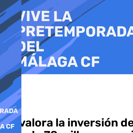
Ir
al
contenido
PP valora la inversión 