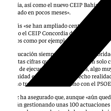
Almería, así como el nuevo CEIP Bahía de A
finalizado en pocos meses».
Además «se han ampliado centros como el I
Overa o el CEIP Concordia de Níjar y lleva
colegios como por ejemplo el de Felix».
«La educación siempre ha sido una priorida
con estas cifras queda patente que en solo 
récord de ejecución en inversiones, algo m
comunidad educativa que ha hecho realida
Moreno tras años de abandono con el PSOE»
Ibáñez ha asegurado que, aunque «aún qued
se están gestionando unas 100 actuaciones 