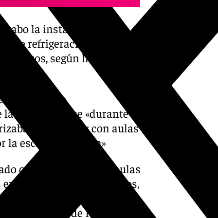
a cabo la instalación de
iante refrigeración
36 centros, según ha
de un «impulso
 la provincia que «durante
erizaban por contar con aulas
r la escasa inversión»
ado que se han quitado aulas
en colegios» y otros centros,
 valorado la puesta en
ménez o el IES de Huércal de