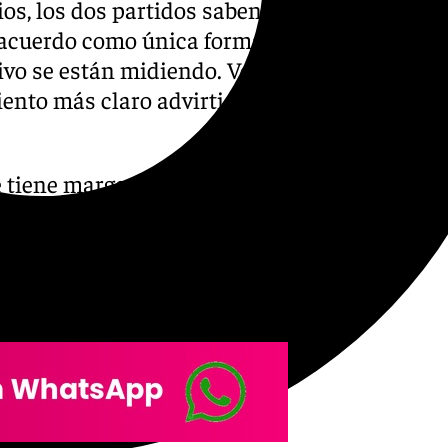
os, los dos partidos saben
e acuerdo como única forma
ivo se están midiendo. Vox
ento más claro advirtiendo a
ue tiene margen para gobernar
den la mano al Partido
oduzcan cuantos antes de
, con la mira puesta en el 11
ento de Andalucía.