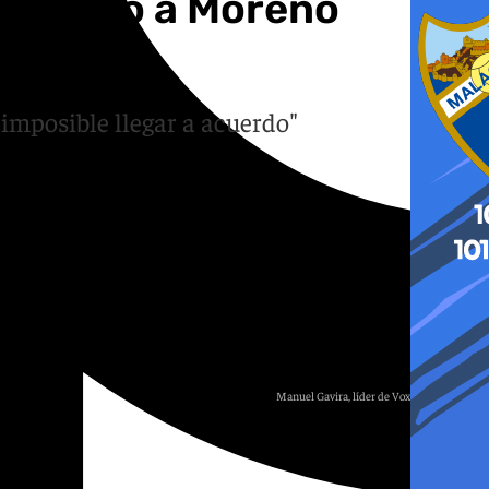
 la mano a Moreno
 imposible llegar a acuerdo"
Manuel Gavira, líder de Vox en Andalucía.
E. P.