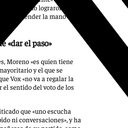
 2018, cuando lograron un
ncia en tender la mano e
e «dar el paso»
es, Moreno «es quien tiene
mayoritario y el que se
que Vox «no va a regalar la
 el sentido del voto de los
iticado que «uno escucha
ido ni conversaciones», y ha