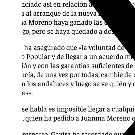
pronunciado así en relación a los posible c
de cara al arranque de la nueva legislatura 
Juanma Moreno haya ganado las eleccione
domingo, pero se haya quedado a dos escaño
Gavira ha asegurado que «la voluntad de Vo
Partido Popular y de llegar a un acuerdo me
ejecución y con las garantías suficientes d
Andalucía, de una vez por todas, cambie de 
quieren los andaluces y luego se ve quién y
medidas».
«Si no se habla es imposible llegar a cualqu
Gavira, quien ha pedido a Juanma Moreno qu
A este respecto, Gavira ha recordado que V