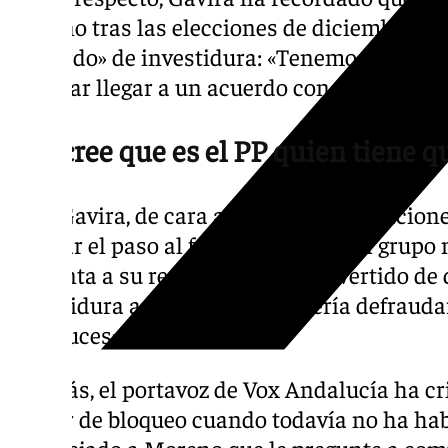
Moreno tras las elecciones de diciembre de
«acuerdo» de investidura: «Tenemos experie
intentar llegar a un acuerdo con el PP».
Vox cree que es el PP quien tiene qu
Para Gavira, de cara a posibles negociacion
que dar el paso al frente porque es el grupo 
presenta a su reelección» y ha advertido de 
investidura a nadie» porque «sería defraudar
andaluces».
Además, el portavoz de Vox Andalucía ha cr
hablar de bloqueo cuando todavía no ha hab