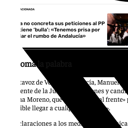
NOTICIA RELACIONADA
Gavira no concreta sus peticiones al PP
pero tiene ‘bulla’: «Tenemos prisa por
cambiar el rumbo de Andalucía»
Vox toma la palabra
El portavoz de Vox en Andalucía, Manuel Gav
presidente de la Junta en funciones y candid
Juanma Moreno, que dé un «paso al frente» p
imposible llegar a cualquier acuerdo».
En declaraciones a los medios de comunicac