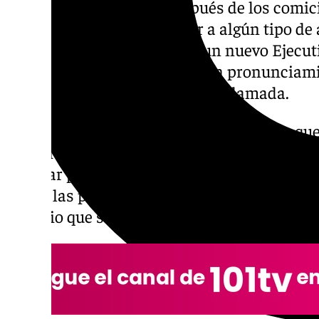
andaluzas. Cuatro día después de los comici
que están obligados a llegar a algún tipo d
ahora mismo de configurar un nuevo Ejecut
ha sido el primero en hacer un pronunciami
los populares que ya espera su llamada.
El PP, con su holgada victoria, insiste en q
en solitario. Mientras tanto, desde Vox tien
Popular para que esas negociaciones se pr
cara a las próximas fechas importantes. Todo
de junio que se constituirá el nuevo Parlam