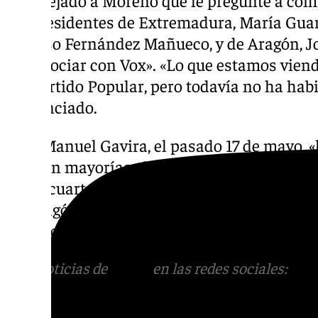
aconsejado a Moreno que le pregunte a com
los presidentes de Extremadura, María Guard
Alfonso Fernández Mañueco, y de Aragón, Jor
es negociar con Vox». «Lo que estamos vien
del Partido Popular, pero todavía no ha hab
sentenciado.
Para Manuel Gavira, el pasado 17 de mayo, «
querían mayorías absolutas y que Vox fuera 
es la «cuarta vez en pocos meses en que los
en Aragón, en Castilla y León y ahora en An
sea decisivo».
Más noticias de
101TV
en las redes sociales:
Ins
correo
informativos@101tv.es