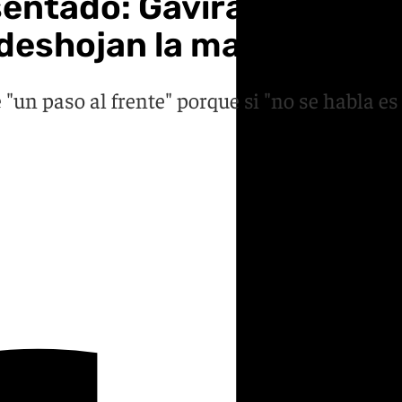
sentado: Gavira tiende a
deshojan la margarita
 "un paso al frente" porque si "no se habla es