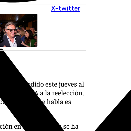
X-twitter
ira, ha pedido este jueves al
ato del PP-A a la reelección,
orque «si no se habla es
ión en Cádiz, Gavira se ha