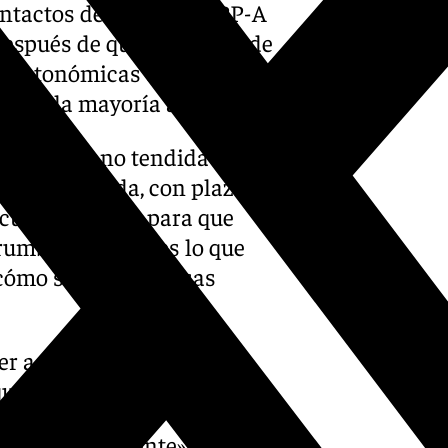
ontactos de Vox con el PP-A
después de que el partido de
s autonómicas del pasado
s de la mayoría absoluta.
x es de mano tendida al
dida a medida, con plazos de
e cumplimiento para que
rumbo» porque «es lo que
 cómo se ejecutan esas
ier acuerdo», ha señalado
e dé «un paso al frente».
ox «hizo presidente» a Juanma