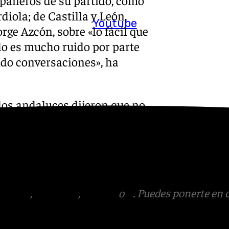
pañeros de su partido, como
iola; de Castilla y León,
Youtube
ge Azcón, sobre «lo fácil que
do es mucho ruido por parte
ido conversaciones», ha
los andaluces dijeron que no
decisivo», y ha recordado que
 españoles, en Extremadura,
dalucía, han dicho que Vox
tagram
,
Facebook
,
Tik Tok
o
X
. Puedes ponerte en 