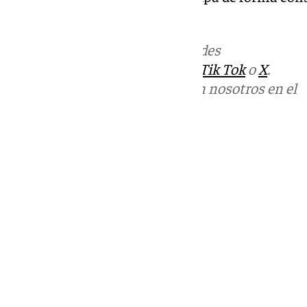
año 2008.
Más noticias de
101TV
en las redes
sociales:
Instagram
,
Facebook
,
Tik Tok
o
X
.
Puedes ponerte en contacto con nosotros en el
correo
informativos@101tv.es
Tags:
Cádiz
Últimas noticias