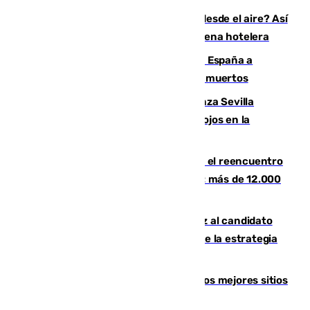
¿200.000 euros para ver el eclipse desde el aire? Así
es el exclusivo pack que ofrece una cadena hotelera
Sánchez traslada la "solidaridad" de España a
Colombia tras el terremoto que deja 111 muertos
El humo del incendio de Niebla alcanza Sevilla
mientras el fuego obliga a nuevos desalojos en la
provincia
La Rosaleda, aún lejos del lleno para el reencuentro
con el Málaga en el Trofeo Costa del Sol: más de 12.000
entradas disponibles
¿Por qué el PSOE ve en Mariano Ruiz al candidato
idóneo a la Alcaldía de Málaga? Claves de la estrategia
socialista
Esta es la página web que muestra los mejores sitios
para ver el eclipse