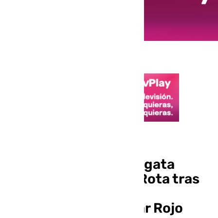
Cádiz
Regreso a casa: la fragata
«Canarias» vuelve a Rota tras
cinco meses de lucha
antipiratería en el mar Rojo