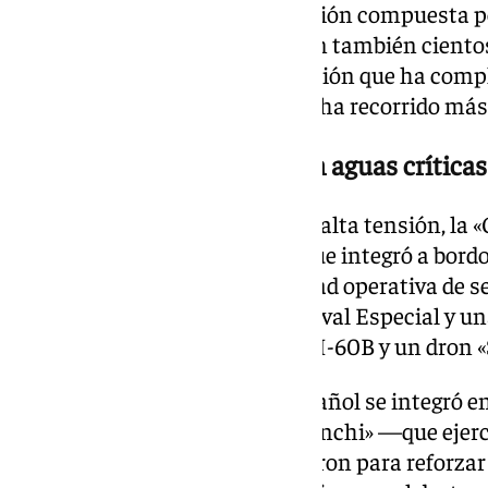
exhausta pero satisfecha dotación compuesta 
mujeres. En el lugar aguardaban también cientos
dar la bienvenida a una tripulación que ha comp
operativas contra la piratería y ha recorrido má
Un escudo multinacional en aguas críticas
Para afrontar este escenario de alta tensión, la 
capacidades ampliadas. El buque integró a bord
capacidad quirúrgica, una unidad operativa de s
Marina, fuerzas de la Guerra Naval Especial y 
equipada con un helicóptero SH-60B y un dron «
Durante la misión, el navío español se integró en
a la fragata italiana «Emilio Bianchi» —que ej
operaciones combinadas sirvieron para reforzar 