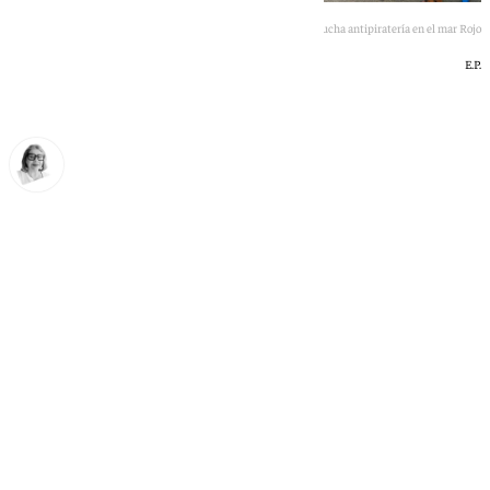
La fragata «Canarias» vuelve a Rota tras cinco meses de lucha antipiratería en el mar Rojo
E.P.
Ana Villalta
martes, 23 junio 2026, 20:49
Compartir: