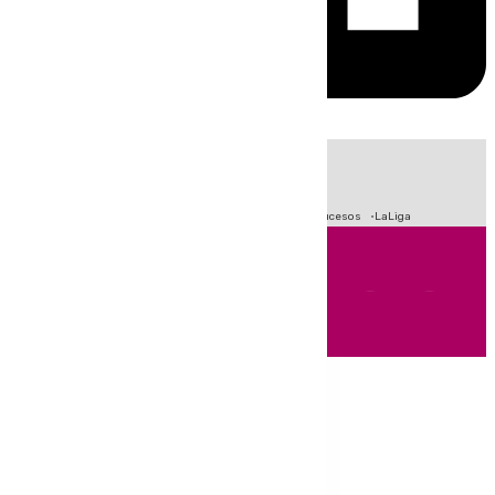
HOY
|
Crisis Migratoria en Ceuta
Fútbol
Primera División
Sucesos
LaLiga
Andalucía