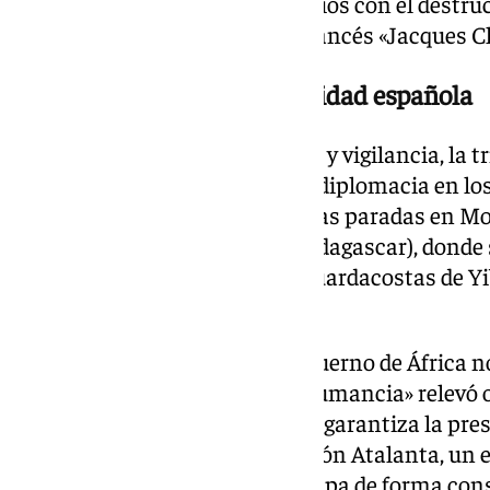
países aliados mediante ejercicios con el destru
buque de aprovisionamiento francés «Jacques Ch
Diplomacia naval y continuidad española
Además de las tareas de escolta y vigilancia, la t
intensa labor de cooperación y diplomacia en los
escala. Entre ellas destacaron las paradas en M
(Seychelles) y Antsiranana (Madagascar), donde
militar a las fuerzas locales y guardacostas de Yi
acción exterior de España.
El compromiso español en el Cuerno de África no 
pasado 5 de junio, la fragata «Numancia» relevó 
Yibuti. Con este movimiento se garantiza la pre
Armada española en la Operación Atalanta, un e
en el que España lidera y participa de forma con