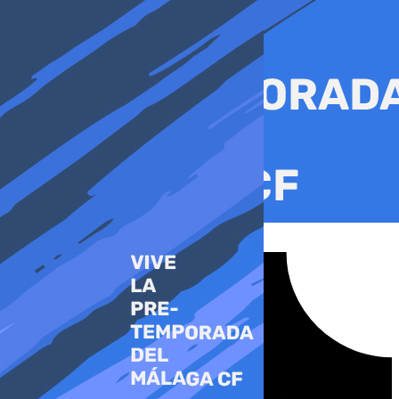
Ir
al
contenido
Tiktok