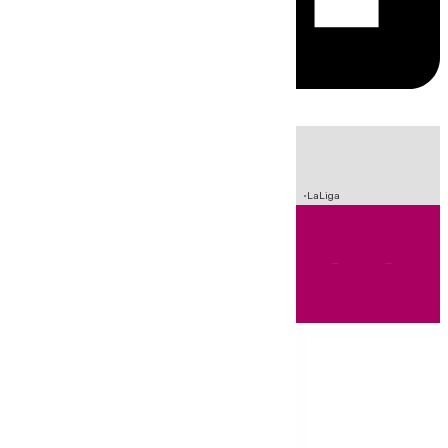
HOY
|
Incendios
Sucesos
Crisis Migratoria en Ceuta
Fútbol
LaLiga
Andalucía