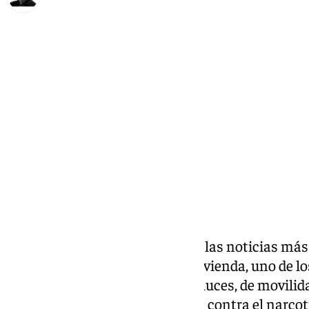
Francisco Marmolejo
sábado, 28 junio 2025, 14:25
Compartir:
Como cada semana repasamos las noticias más d
en Andalucía. Hablaremos de vivienda, uno de lo
que se enfrentan miles de andaluces, de movili
operación de la policía nacional contra el narco