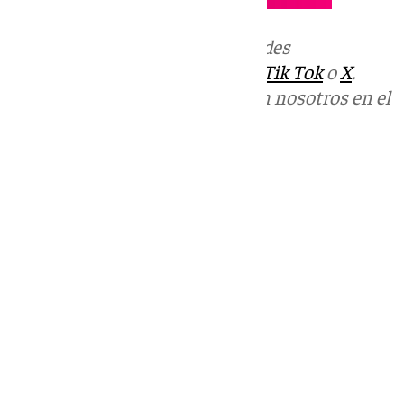
Más noticias de
101TV
en las redes
sociales:
Instagram
,
Facebook
,
Tik Tok
o
X
.
Puedes ponerte en contacto con nosotros en el
correo
informativos@101tv.es
Tags:
101TV Noticias
Últimas noticias