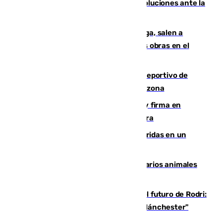
Más de 15.000 ceutíes claman por soluciones ante la
crisis migratoria
Los vecinos de Pedregalejo en Málaga, salen a
protestar en contra del resultado de las obras en el
paseo marítimo
Un incendio en un local del puerto deportivo de
Fuengirola genera una gran susto en la zona
Daniel Mérida derriba a Griekspoor y firma en
Montreal el mejor resultado de su carrera
Dos personas mueren y tres son heridas en un
accidente de tráfico en Utrera
Estudiarán el comportamiento de varios animales
durante el eclipse
Maresca evita pronunciarse sobre el futuro de Rodri:
"Por el momento, el viernes estará en Mánchester"