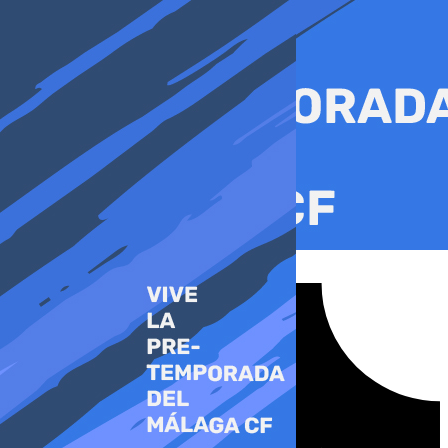
Ir
al
contenido
Tiktok