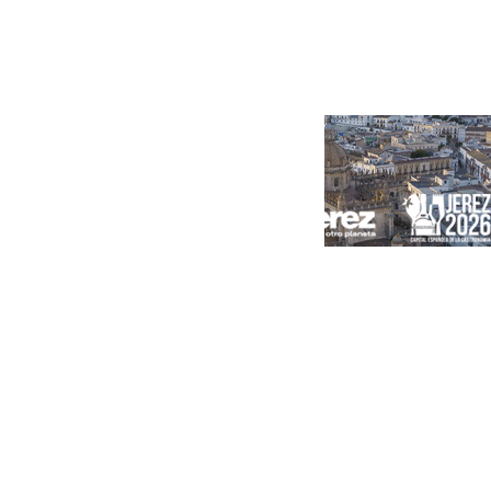
Portada
Andalucía
Sevilla
Málaga
Granada
España