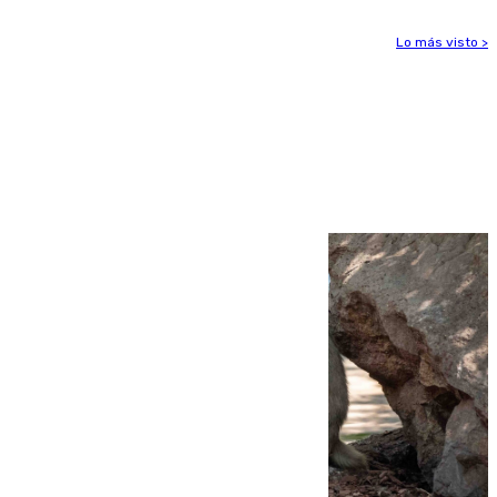
Lo más visto >
Más noticias
Ver más >