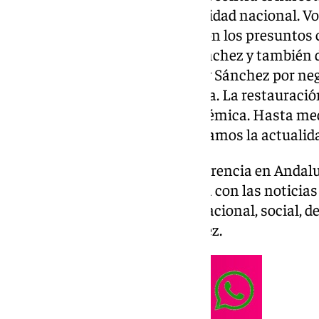
también repasaremos la actualidad nacional. Vol
interna del partido socialista con los presuntos
salpican al partido de Pedro Sánchez y también d
semana. El cruce entre Trump y Sánchez por nega
y la amenaza de EEUU a España. La restauración
Sevilla ha suscitado mucha polémica. Hasta med
eco de la noticia. Además repasamos la actualid
Las noticias de 101tv son la referencia en Andalu
viernes. No faltes a la cita diaria con las notici
local, regional, nacional, internacional, social, 
Presentado por Marta Fernández.