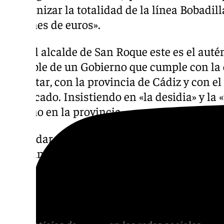
modernizar la totalidad de la línea Bobadill
millones de euros».
Para el alcalde de San Roque este es el aut
palpable de un Gobierno que cumple con l
Gibraltar, con la provincia de Cádiz y con e
remarcado. Insistiendo en «la desidia» y la «
Moreno en la provincia».
Sin dudar, Ruiz Boix ha sacado pecho por la 
afirmando que, «mientras otros se esconden 
excusas, el Gobierno socialista dota de rec
ferroviaria fundamental de 176 kilómetros q
con Madrid, Zaragoza y el territorio europeo