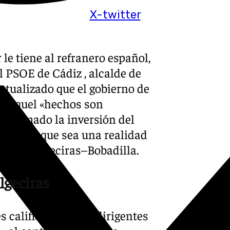
X-twitter
le tiene al refranero español,
l PSOE de Cádiz , alcalde de
ntualizado que el gobierno de
n aquel «hechos son
onfirmado la inversión del
es» para que sea una realidad
oviaria Algeciras–Bobadilla.
Algeciras
 calificando a los dirigentes