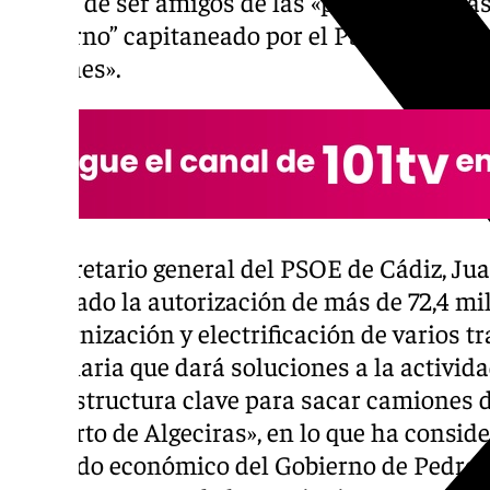
del PP de ser amigos de las «palabras vacías
Gobierno” capitaneado por el PSOE que «sí
millones».
El secretario general del PSOE de Cádiz, Jua
celebrado la autorización de más de 72,4 mi
modernización y electrificación de varios t
ferroviaria que dará soluciones a la activi
infraestructura clave para sacar camiones d
el Puerto de Algeciras», en lo que ha consi
respaldo económico del Gobierno de Pedro 