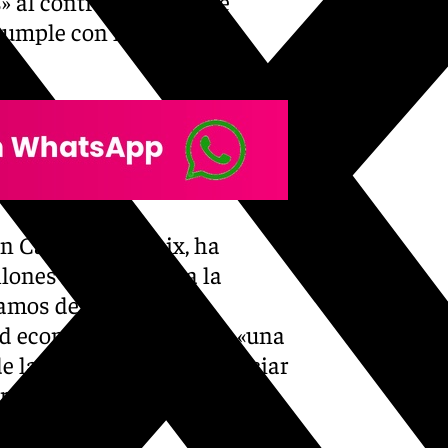
» al contrario que «este
 cumple con hechos y
n Carlos Ruiz Boix, ha
llones de euros para la
ramos de la conexión
dad económica portuaria: «una
e la saturada A-7 y potenciar
derado un «nuevo y rotundo
Sánchez a las