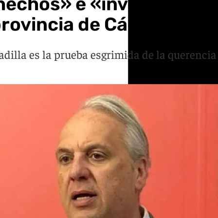
echos» e «inversión» fre
rovincia de Cádiz»
adilla es la prueba esgrimida de la querencia