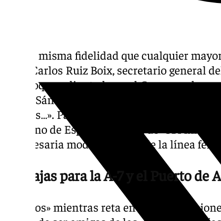
Con la misma fidelidad que cualquier mayor 
Juan Carlos Ruiz Boix, secretario general de
San Roque y diputado en el Congreso, ha pu
Pedro Sánchez cumple como el refranero co
amores…». Para muestra el sanroqueño ha c
gobierno de España, un total de «514 millon
la necesaria modernización de la línea ferr
Ventajas para la A-7 y el Puerto de 
«Hechos» mientras reta en sus declaraciones