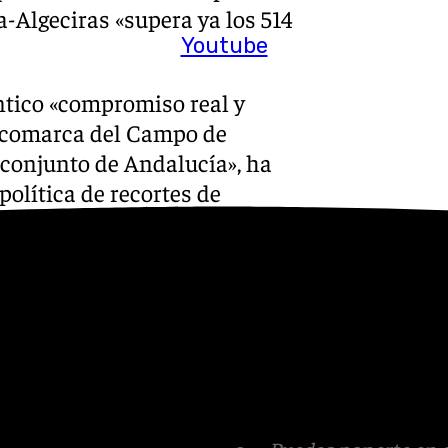
a-Algeciras «supera ya los 514
Youtube
éntico «compromiso real y
a comarca del Campo de
l conjunto de Andalucía», ha
política de recortes de
política de su partido
detrás de titulares y
ursos económicos a una vía
ue une el Puerto de Algeciras
».