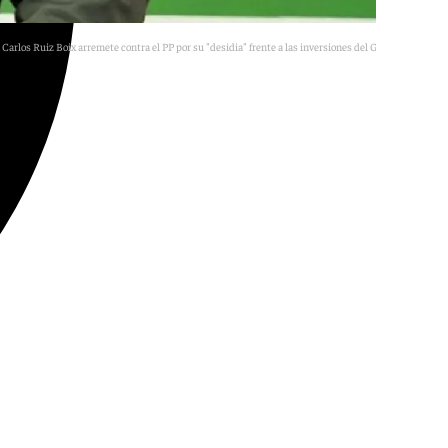
 Carlos Ruiz Boix arremete contra el PP por su "desidia" frente a las inversiones del Gobierno PSOE
E.P.