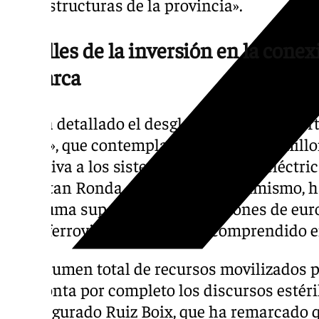
infraestructuras de la provincia».
Detalles de la inversión en la conex
comarca
Así, ha detallado el desglose de esta «impor
nueva», que contempla algo más de 52 mill
exclusiva a los sistemas de tracción eléctri
conectan Ronda con Algeciras. Asimismo, h
una suma superior a los 20 millones de eur
firme ferroviario en el tramo comprendido e
«El volumen total de recursos movilizados po
desmonta por completo los discursos estéril
ha asegurado Ruiz Boix, que ha remarcado q