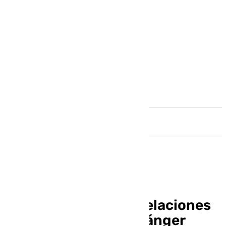
Andalucía
Segundo día de cancelaciones
en las salidas hacia Tánger