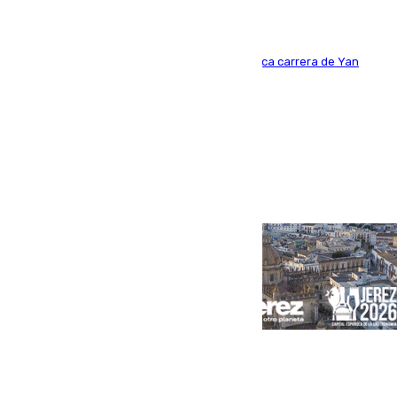
Del filial pepinero a récord absoluto: la meteórica carrera de Yan
Diomande en solo doce meses
Portada
Andalucía