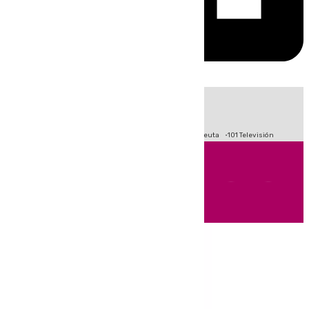
HOY
|
Fútbol
Primera División
LaLiga
Crisis Migratoria en Ceuta
101 Televisión
Andalucía