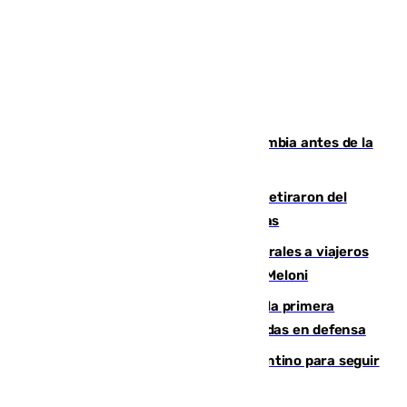
Felipe VI refuerza los lazos con Colombia antes de la
llegada del nuevo presidente
Fernando Calero y Carlos Dotor se retiraron del
encuentro contra el Ceuta con molestias
España restablece controles temporales a viajeros
procedentes de Italia como repuesta a Meloni
El Málaga cae ante el Ceuta y suma la primera
derrota de la pretemporada dejando dudas en defensa
Marruecos, la principal baza de Infantino para seguir
al frente de la FIFA