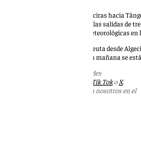
Además, desde el Puerto de Algeciras hacia Táng
desde primera hora retrasos en las salidas de tre
también por las condiciones meteorológicas en l
Por su parte, las salidas hacia Ceuta desde Alg
dificultades, y las salidas de esta mañana se e
Más noticias de
101TV
en las redes
sociales:
Instagram
,
Facebook
,
Tik Tok
o
X
.
Puedes ponerte en contacto con nosotros en el
correo
informativos@101tv.es
Tags:
Últimas noticias