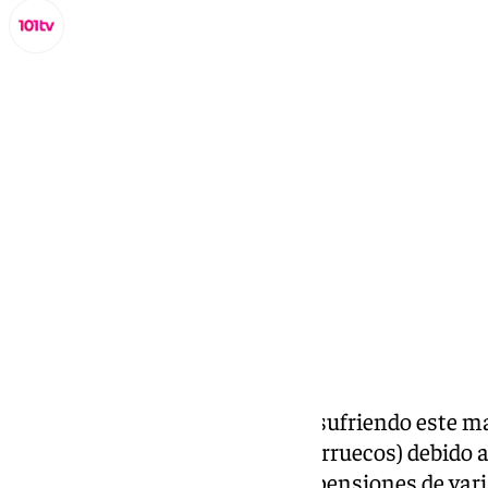
Lynx Devs
martes, 28 enero 2025, 10:27
Compartir:
El
Puerto de Tarifa
(
Cádiz
) está sufriendo este 
varias salidas hacia Tánger (Marruecos) debido a
acumulando ya dos días de suspensiones de var