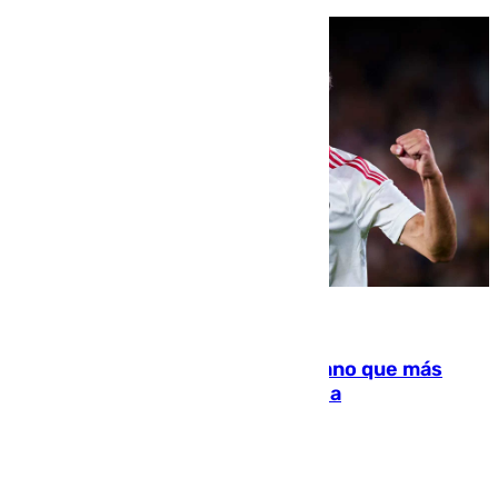
07.08.2026
Juanlu Sánchez, el sexto canterano que más
dinero deja en las arcas del Sevilla