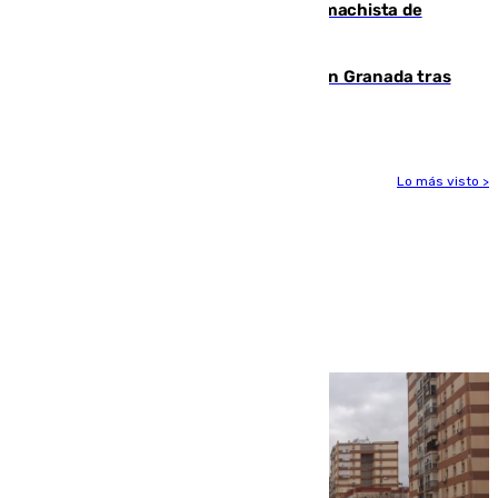
Pedro Sánchez condena el crimen machista de
Benahavís
Angustioso rescate de una familia en Granada tras
caer su coche por un terraplén
Lo más visto >
Más noticias
Ver más >