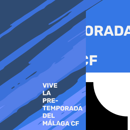
Ir
al
contenido
Tiktok