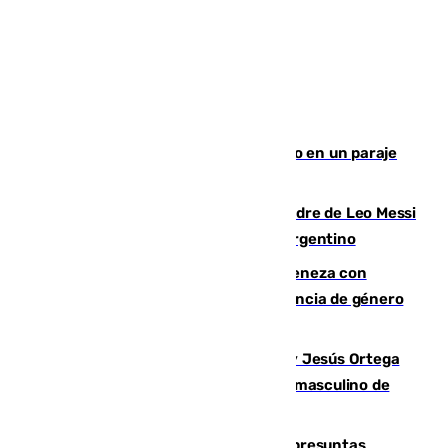
Los Bomberos combaten un incendio en un paraje
de Granada
Muere a los 68 años Jorge Messi, padre de Leo Messi
y pieza fundamental en la carrera del argentino
Retiene a su mujer en su casa y ameneza con
quemar la vivienda: nuevo caso de violencia de género
en Málaga
Dos sevillanos de oro: Manuel Cruz y Jesús Ortega
ganan el campeonato del mundo sub19 masculino de
remo
Un juzgado de Ceuta investiga seis presuntas