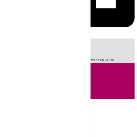
HOY
|
Fútbol
Sucesos
LaLiga
Primera División
Crisis Migratoria en Ceuta
Andalucía