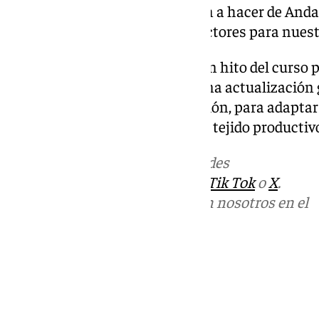
investigadora y que contribuyen a hacer de Andal
y de desarrollo de proyectos tractores para nues
«A este empeño responde el gran hito del curso p
nuevo Mapa de Titulaciones. Una actualización g
más de una década sin renovación, para adaptar 
necesidades de la sociedad y del tejido productiv
Más noticias de
101TV
en las redes
sociales:
Instagram
,
Facebook
,
Tik Tok
o
X
.
Puedes ponerte en contacto con nosotros en el
correo
informativos@101tv.es
Tags:
Últimas noticias