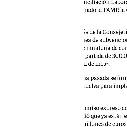
públicas al Pacto Andaluz de Conciliación Labora
transversal al que ya se han sumado la FAMP, la 
suma la educación superior.
También puntualizó que, a través de la Consejería
destinar por primera vez una línea de subvencion
proyectos de las universidades en materia de con
«Inicialmente, se destinará una partida de 300
publicación en BOJA antes de fin de mes».
Asimismo, recordó que la semana pasada se fir
Emprende y la Universidad de Huelva para impla
de Emprendimiento (CADE).
Para finalizar, destacó el compromiso expreso c
universitarios andaluces y añadió que ya están
convocatorias, dotadas con 38 millones de euros 