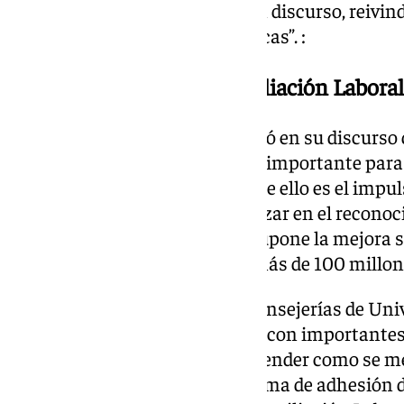
UHU ha realizado un muy buen discurso, reivindi
andaluz de universidades públicas”. :
Pacto Andaluz por la Conciliación Laboral
El presidente andaluz manifestó en su discurso 
desarrollando un esfuerzo muy importante para 
universitario público y prueba de ello es el impu
rectores y sindicatos para avanzar en el reconoc
plantilla universitaria, lo que supone la mejora 
trabajadores y la inversión de más de 100 millon
Además, explicó que ayer las Consejerías de Univ
rectores firmaron dos acuerdos con importantes 
para coordinar los trabajos y atender como se 
discapacidad y el segundo, la firma de adhesión