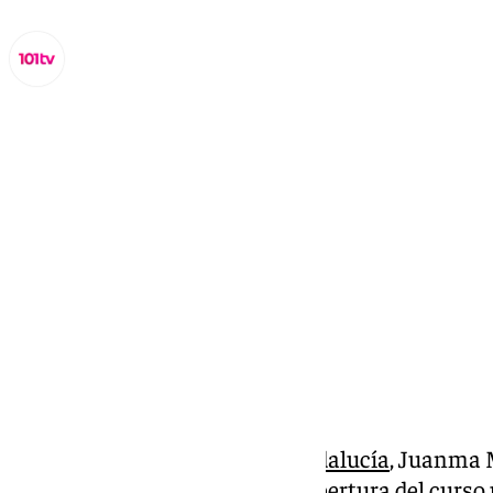
Lynx Devs
viernes, 13 septiembre 2024, 10:48
Compartir:
El presidente de la
Junta de Andalucía
, Juanma M
jueves 12 de septiembre en la apertura del curso