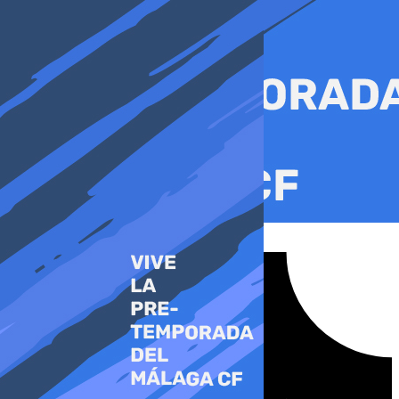
Ir
al
contenido
Tiktok