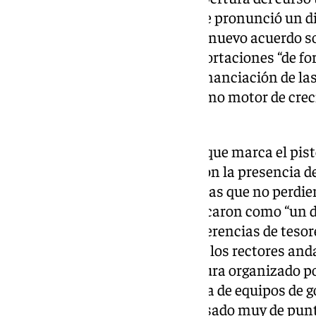
la
Universidad de Huelva
, donde pronunció un di
reclamó al Gobierno central un nuevo acuerdo so
autonómica, que reparta las aportaciones “de fo
Bonilla defendió el modelo de financiación de la
papel de estas instituciones como motor de cre
autónoma.
Como era de esperar, este acto, que marca el pisto
del curso universitario, contó con la presencia de
universidades públicas andaluzas que no perdier
Juanma Moreno a las que calificaron como “un di
concreta las prometidas transferencias de tesore
universidades”. En este sentido, los rectores a
sido un excelente acto de apertura organizado 
muy nutrida y nunca antes vista de equipos de g
andaluzas, “el Presidente ha pasado muy de punt