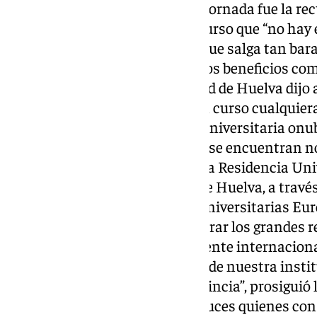
Otra de las protagonistas de la jornada fue la r
Peña, quien remarcó en su discurso que “no hay
universitario como el andaluz que salga tan bara
y que ofrezca a la sociedad tantos beneficios com
acto, la rectora de la Universidad de Huelva dij
“este que inauguramos no es un curso cualquiera.
aspiraciones de la comunidad universitaria onu
enorme esfuerzo”, entre las que se encuentran no
también el estreno de la primera Residencia Univ
integración de la Universidad de Huelva, a través
elenco selecto de 64 Alianzas Universitarias Eu
posición inmejorable para encarar los grandes r
Europea de la mano de una potente internaciona
antes y un después para la vida de nuestra instit
beneficios en toda nuestra provincia”, prosiguió
alabadas por los rectores andaluces quienes cons