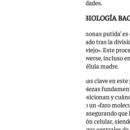
penacho de entre tres y seis unidades.
UN HALLAZGO CLAVE EN BIOLOGÍA BA
El estudio revela cómo ‘Pseudomonas putida’ es 
flagelos en su polo «nuevo» –creado tras la divi
los flagelos heredados del polo «viejo». Este pr
hijas tengan la capacidad de moverse, incluso en
directamente los flagelos de la célula madre.
El trabajo identifica tres proteínas clave en este
Estas moléculas actúan como piezas fundament
flagelos se fabrican, dónde se posicionan y cuán
la proteína FimV funciona como un «faro molecu
ensamblaje al lugar adecuado y asegurando que 
justo en el momento de la división celular, siend
proteína FimV uno de los hallazgos centrales de 