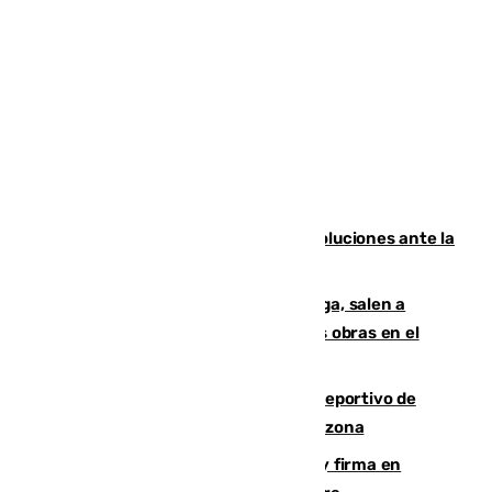
Más de 15.000 ceutíes claman por soluciones ante la
crisis migratoria
Los vecinos de Pedregalejo en Málaga, salen a
protestar en contra del resultado de las obras en el
paseo marítimo
Un incendio en un local del puerto deportivo de
Fuengirola genera una gran susto en la zona
Daniel Mérida derriba a Griekspoor y firma en