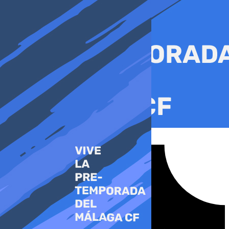
Ir
al
contenido
Tiktok