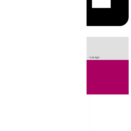
HOY
|
Incendios
Sucesos
Crisis Migratoria en Ceuta
Fútbol
LaLiga
Andalucía