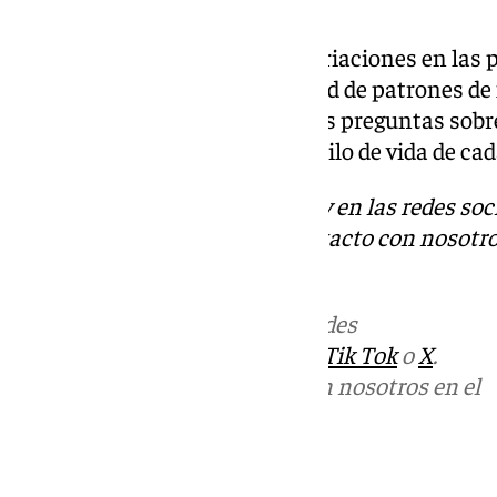
y otras solo uno.
Según los autores, pequeñas variaciones en las 
ser responsables de la diversidad de patrones de
naturaleza. Esto plantea nuevas preguntas sobre 
de los flagelos, el hábitat y el estilo de vida de ca
Descubre más noticias de 101Tv en las redes soc
Tok
o
X
. Puedes ponerte en contacto con nosotro
informativos@101tv.es
Más noticias de
101TV
en las redes
sociales:
Instagram
,
Facebook
,
Tik Tok
o
X
.
Puedes ponerte en contacto con nosotros en el
correo
informativos@101tv.es
Tags: