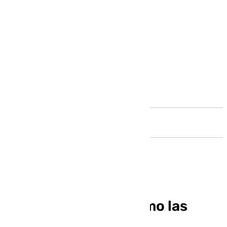
Andalucía
Un estudio revela como las
bacterias se mueven