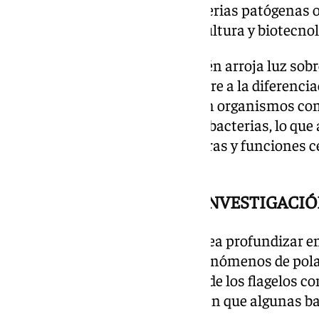
estrategias para controlar bacterias patógenas 
bacterias beneficiosas en agricultura y biotecnol
Por otro lado, el hallazgo también arroja luz so
de polaridad celular, que se refiere a la diferenc
célula. Este concepto, común en organismos comp
procesos como el observado en bacterias, lo que
orígenes evolutivos de estructuras y funciones 
informado.
PRÓXIMOS PASOS EN LA INVESTIGACI
El equipo de investigación planea profundizar en
relativas a la magnitud de los fenómenos de polar
sincronización del ensamblaje de los flagelos con 
diferencias moleculares explican que algunas bac