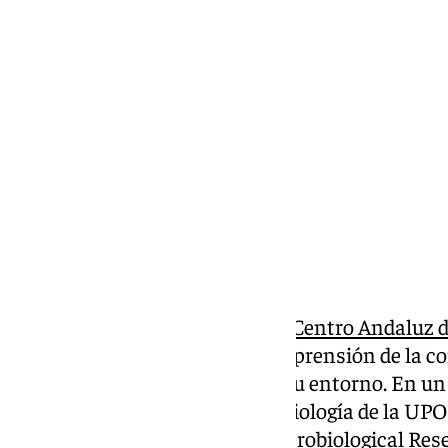
Lynx Devs
miércoles, 12 febrero 2025, 13:16
Compartir:
Un equipo de investigación del
Centro Andaluz d
ha dado un paso más en la comprensión de la c
a las bacterias desplazarse en su entorno. En u
investigador del Área de Microbiología de la UP
recientemente en la revista Microbiological Rese