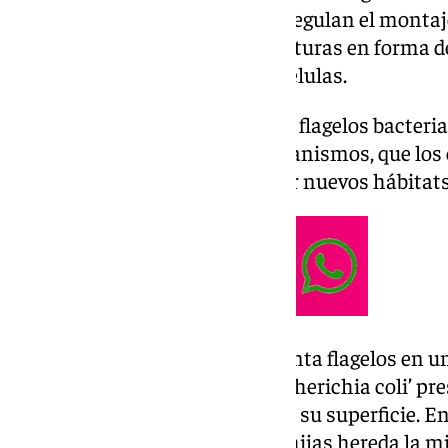
mecanismos moleculares que regulan el montaje
flagelos, unas diminutas estructuras en forma 
«motores eléctricos» en estas células.
Según ha informado la UPO, los flagelos bacteri
movilidad de muchos microorganismos, que los
condiciones adversas y explorar nuevos hábitats
«Cada especie bacteriana presenta flagelos en u
característico. La conocida ‘Escherichia coli’ pre
decir, múltiples flagelos en toda su superficie. En
celular cada una de las células hijas hereda la mit