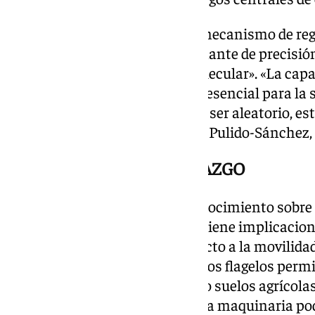
Según los investigadores, este mecanismo de reg
numérica es un ejemplo «fascinante de precisión
funcionamiento de un reloj molecular». «La capac
lugar y momento adecuados es esencial para la
bacterias. Este proceso, lejos de ser aleatorio, e
molecular», ha explicado Marta Pulido-Sánchez, a
IMPORTANCIA DEL HALLAZGO
El estudio no solo amplía el conocimiento sobre
desplazarse, sino que también tiene implicacion
molecular y la evolución. Respecto a la movilida
hábitats, hay que destacar que los flagelos permi
entornos complejos, incluyendo suelos agrícolas
Comprender cómo se forma esta maquinaria podr