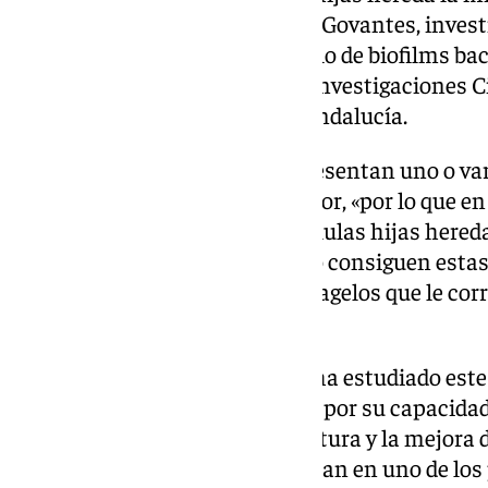
madre», ha explicado Fernando Govantes, invest
del grupo ‘Genética del desarrollo de biofilms ba
mixto del Consejo Superior de Investigaciones Ci
Pablo de Olavide y la Junta de Andalucía.
Otras bacterias, en cambio, «presentan uno o var
polos», ha añadido el investigador, «por lo que en
imposible, así que una de las células hijas hereda 
célula madre». Entonces, «cómo consiguen estas 
hijas estén equipadas con los flagelos que le co
señalado.
El trabajo del equipo del CABD ha estudiado este
Pseudomonas putida, conocida por su capacidad d
plantas y contribuir a la agricultura y la mejora
En su caso, los flagelos se agrupan en uno de los