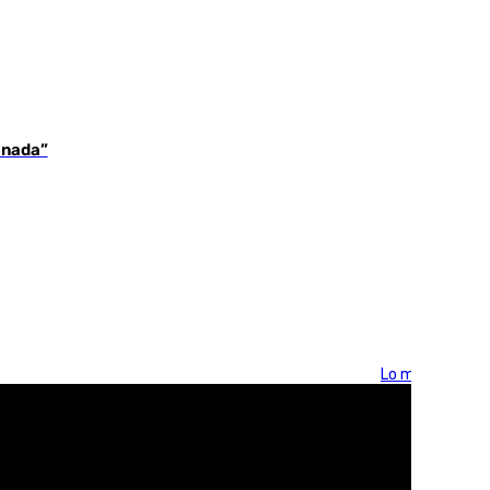
 nada”
Lo más visto >