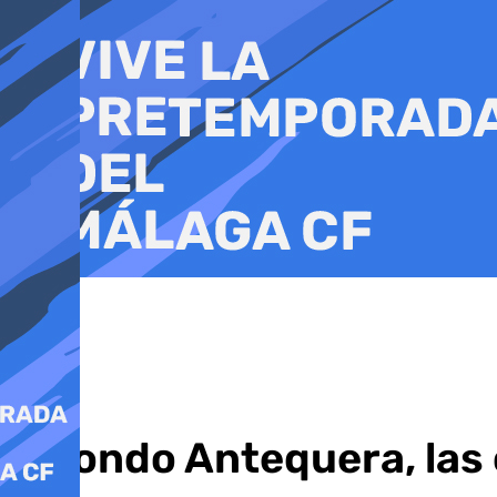
Ir
al
contenido
A Fondo Antequera, las