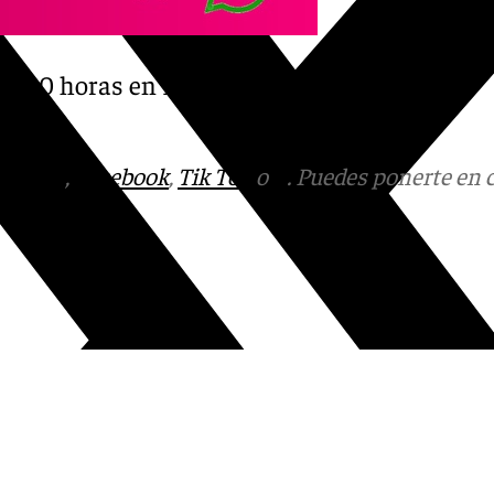
21.30 horas en 101tv
tagram
,
Facebook
,
Tik Tok
o
X
. Puedes ponerte en 