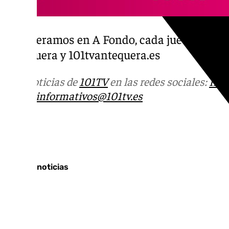
Te esperamos en A Fondo, cada jueves a las 
Antequera y 101tvantequera.es
Más noticias de
101TV
en las redes sociales:
Ins
correo
informativos@101tv.es
Tags:
Últimas noticias