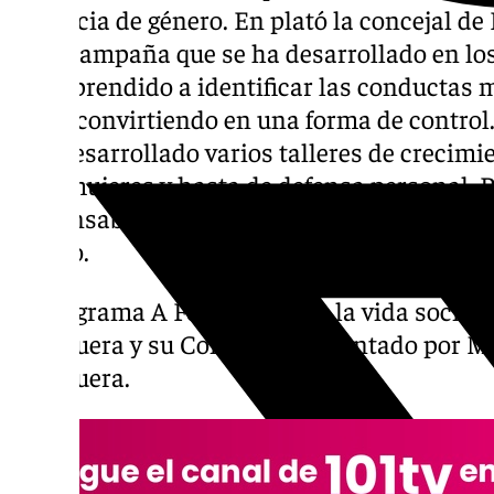
violencia de género. En plató la concejal de
de la campaña que se ha desarrollado en los
han aprendido a identificar las conductas 
están convirtiendo en una forma de control.
han desarrollado varios talleres de crecimi
para mujeres y hasta de defensa personal. P
responsables municipales analizan la actua
género.
El programa A Fondo analiza la vida social, 
Antequera y su Comarca. Presentado por Ma
Antequera.