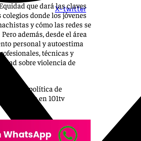
 Equidad que dará las claves
X-twitter
 colegios donde los jóvenes
machistas y cómo las redes se
 Pero además, desde el área
ento personal y autoestima
rofesionales, técnicas y
lidad sobre violencia de
cultura y política de
ría Rosales en 101tv