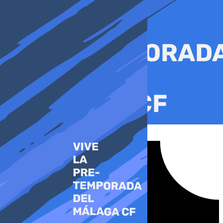
Ir
al
contenido
Tiktok