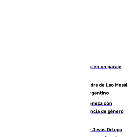
Los Bomberos combaten un incendio en un paraje
de Granada
Muere a los 68 años Jorge Messi, padre de Leo Messi
y pieza fundamental en la carrera del argentino
Retiene a su mujer en su casa y ameneza con
quemar la vivienda: nuevo caso de violencia de género
en Málaga
Dos sevillanos de oro: Manuel Cruz y Jesús Ortega