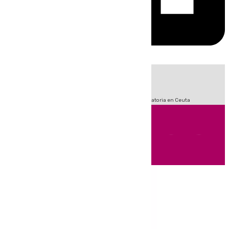
HOY
|
Fútbol
Sucesos
LaLiga
Primera División
Crisis Migratoria en Ceuta
Andalucía