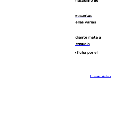
ganan el campeonato del mundo sub19 masculino de
remo
Un juzgado de Ceuta investiga seis presuntas
agresiones sexuales a migrantes, entre ellas varias
menores
Desastre en Tailandia: un joven estudiante mata a
tiros a sus abuelo y a profesores en una escuela
Luca Zidane rompe con el Granada y ficha por el
Leganés
Lo más visto >
Más noticias
Ver más >