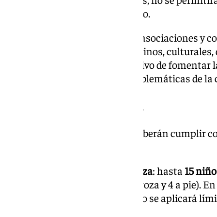
represente a más de un colectivo.
La convocatoria está dirigida a asociaciones y c
lucro, como asociaciones de vecinos, culturales, d
AMPAS o cofradías, con el objetivo de fomentar 
una de las festividades más emblemáticas de la 
Requisitos de participación
Los colectivos seleccionados deberán cumplir co
entre las que destacan:
Composición de cada carroza
: hasta
15 niño
acompañantes
(2 en la carroza y 4 a pie). E
discapacidad intelectual, no se aplicará lími