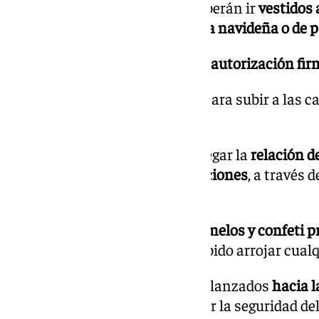
Todos los participantes deberán ir
vestidos 
carroza o con indumentaria navideña o de p
Los niños necesitarán una
autorización fi
La
hora de concentración
para subir a las c
el punto de salida.
Cada colectivo deberá entregar la
relación d
documentación y autorizaciones
, a través 
Ayuntamiento.
Solo se podrán lanzar
caramelos y confeti p
organización
. Queda prohibido arrojar cualqu
Los caramelos deberán ser lanzados
hacia l
las carrozas para garantizar la seguridad del