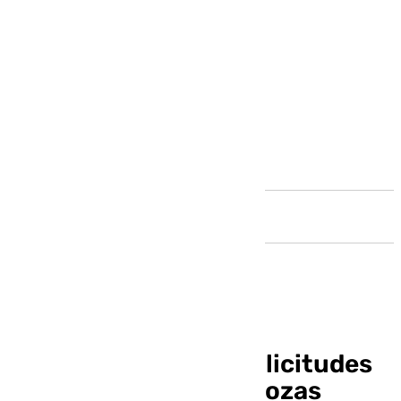
Andalucía
Abierto el plazo de solicitudes
para el sorteo de carrozas