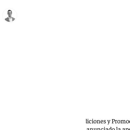
Antonio J. Palomo
viernes, 17 octubre 2025, 14:20
Compartir:
El Área de Fiestas Mayores, Tradiciones y Promo
Ayuntamiento de Antequera ha anunciado la ape