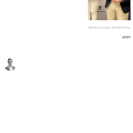
Presentación del Plan de Asfaltos de Antequera con el alcalde de la ciudad, Manolo Barón.
101TV
Antonio J. Palomo
jueves, 21 mayo 2026, 15:14
Compartir: