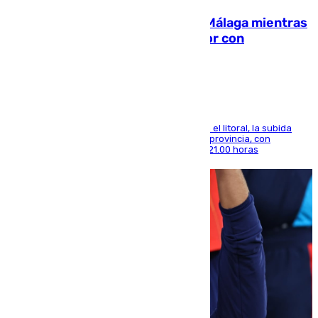
El taró tiñe de niebla la costa de Málaga mientras
el calor se concentra en el interior con
Antequera en aviso amarillo
Mientras se alivia la sensación de bochorno en el litoral, la subida
térmica se notará sobre todo en el norte de la provincia, con
máximas que rozarán los 38 grados hasta las 21.00 horas