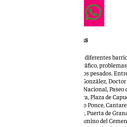
Estas son las calles afectadas
La intervención se extiende por diferentes barri
atención a las vías con mayor tráfico, problemas
causados por el paso de vehículos pesados. Entre 
Avenida del Alcalde José María González, Docto
de Pineda, Avenida de la Policía Nacional, Paseo 
Granada, Camino de Fuentemora, Plaza de Capuch
el tramo no reurbanizado), Diego Ponce, Cantare
de 1883, Avenida de Blas Infante, Puerta de Gra
Jesús, barriada Muñoz Rojas, Camino del Cemen