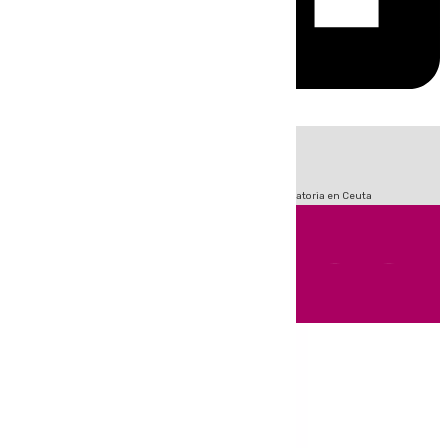
HOY
|
Fútbol
LaLiga
Sucesos
Primera División
Crisis Migratoria en Ceuta
Andalucía