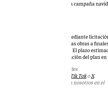
que estén concluidas antes de la campaña navide
actividad comercial de la zona.
Plazos y licitación
La contratación se tramitará mediante licitación
Ayuntamiento prevé adjudicar las obras a finales d
trabajos a comienzos del otoño. El plazo estimad
meses, lo que situaría la finalización del plan en 
Más noticias de
101TV
en las redes
sociales:
Instagram
,
Facebook
,
Tik Tok
o
X
.
Puedes ponerte en contacto con nosotros en el
correo
informativos@101tv.es
Tags: