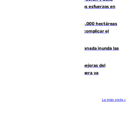
evolucionan positivamente y centran los esfuerzos en
Tírig
El incendio de Niebla ya supera las 4.000 hectáreas
afectadas y "se espera que se vuelva a complicar el
fuego"
Una tormenta en la provincia de Granada inunda las
calles de Puebla de Don Fadrique
La inversión del Ayuntamiento en mejoras del
entorno del Prado de San Sebastián supera ya
1.600.000 euros
Lo más visto >
Más noticias