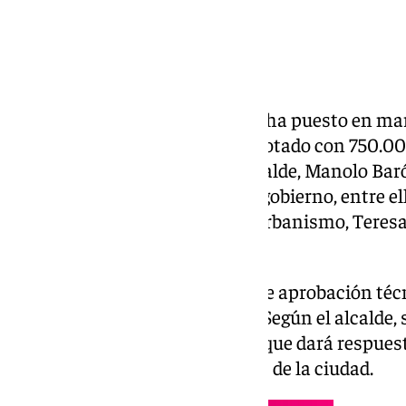
El Ayuntamiento de Antequera ha puesto en marc
proyecto de renovación viaria dotado con 750.000
y viales del casco urbano. El alcalde, Manolo Baró
varios miembros del equipo de gobierno, entre el
Juan Rosas, la edil de Obras y Urbanismo, Teresa
municipal, Ana Cebrián.
El plan ha superado ya la fase de aprobación té
ahora en proceso de licitación. Según el alcalde,
demandada por la ciudadanía» que dará respues
deteriorado en distintos puntos de la ciudad.