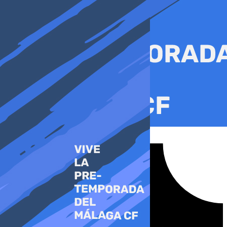
Ir
al
contenido
Tiktok