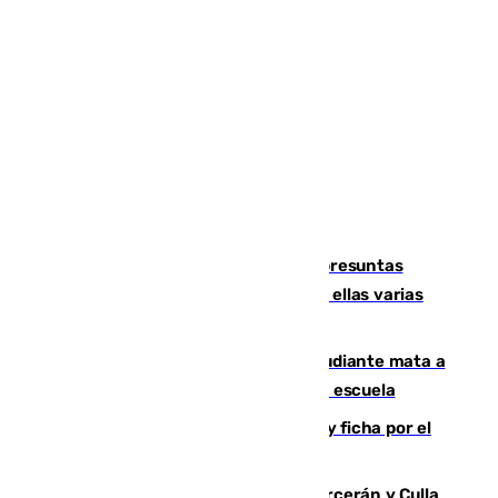
Un juzgado de Ceuta investiga seis presuntas
agresiones sexuales a migrantes, entre ellas varias
menores
Desastre en Tailandia: un joven estudiante mata a
tiros a sus abuelo y a profesores en una escuela
Luca Zidane rompe con el Granada y ficha por el
Leganés
Incendios de Castellón: Sierra Engarcerán y Culla