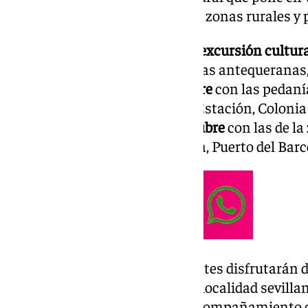
desempeñan las mujeres en las zonas rurales y 
La iniciativa consistirá en una
excursión cultur
mujeres de las distintas pedanías antequeranas,
jornadas
: el
martes 22 de octubre
con las pedanía
Cartaojal, Bobadilla, Bobadilla Estación, Coloni
Pareja), y el
miércoles 23 de octubre
con las de la
Nogales, Las Lagunillas, La Joya, Puerto del Barc
Durante la visita, las participantes disfrutarán
principales monumentos de la localidad sevillan
culturales emblemáticos y el acompañamiento de