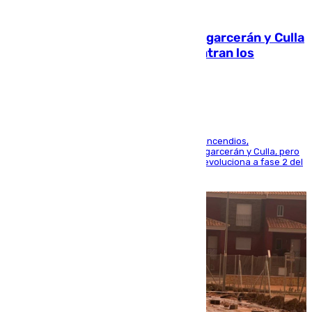
08.08.2026
Incendios de Castellón: Sierra Engarcerán y Culla
evolucionan positivamente y centran los
esfuerzos en Tírig
La UME se suma al operativo de control de los incendios,
progresando adecuadamente los de Sierra Engarcerán y Culla, pero
centrando todo el empeño en el de Culla, que evoluciona a fase 2 del
PEIF