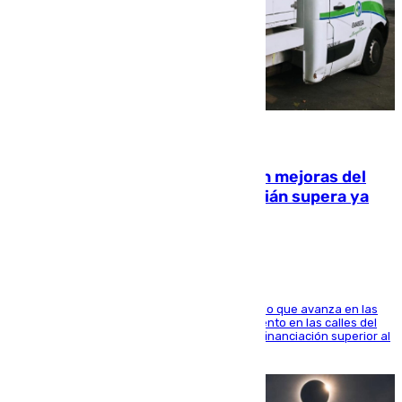
08.08.2026
La inversión del Ayuntamiento en mejoras del
entorno del Prado de San Sebastián supera ya
1.600.000 euros
El consistorio, a través de Emasesa, ha indicado que avanza en las
obras de renovación de las redes de saneamiento en las calles del
entorno del Prado, contando la zona con una financiación superior al
millón y medio de euros