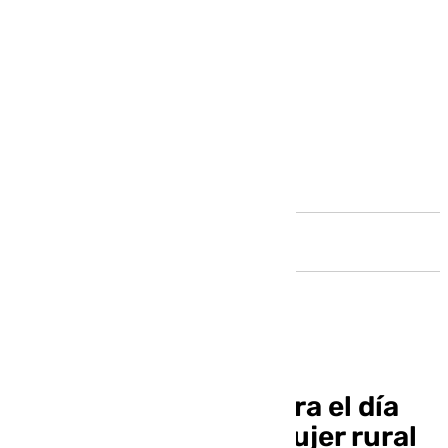
Andalucía
Antequera conmemora el día
internacional de la mujer rural