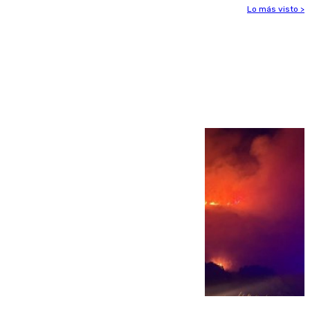
Lo más visto >
Más noticias
Ver más >