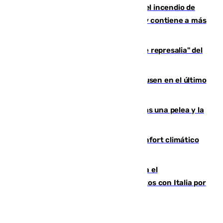
340 personas más desalojadas por el incendio de
Niebla, que mantiene a 410 evacuadas y contiene a más
de 500 efectivos trabajando
Italia responde ante las "medidas de represalia" del
Gobierno de Sánchez
El Sevilla se desinfla ante el Leverkusen en el último
ensayo (1-2)
Tensión en la prisión de Alhaurín tras una pelea y la
incautación de un punzón
Málaga contabiliza 148 zonas de confort climático
para enfrentar las altas temperaturas
Marlaska notifica a la Unión Europea el
restablecimiento de controles fronterizos con Italia por
vía aérea y marítima