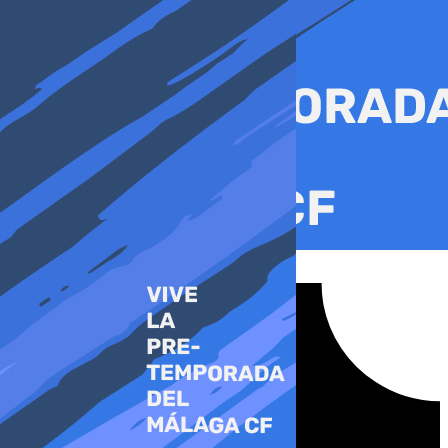
Ir
al
contenido
Tiktok