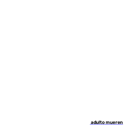
Tragedia en Italia: dos menores y un adulto mueren
en una violenta disputa familiar