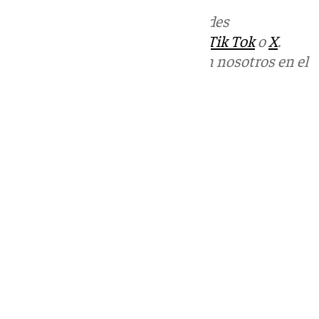
Más noticias de
101TV
en las redes
sociales:
Instagram
,
Facebook
,
Tik Tok
o
X
.
Puedes ponerte en contacto con nosotros en el
correo
informativos@101tv.es
Tags:
Últimas noticias