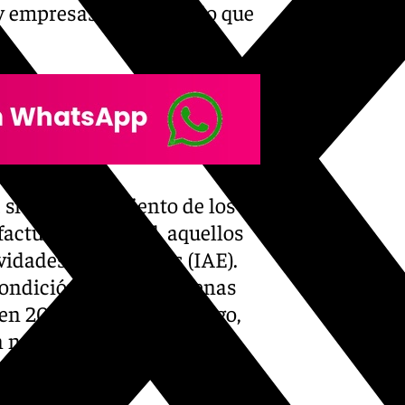
 empresas que abren, lo que
sido el crecimiento de los
facturación anual, aquellos
ividades Económicas (IAE).
ondición, cifra que apenas
en 2018 (528). Sin embargo,
n notable repunte,
un aumento del 34,7% en