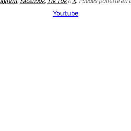
tagram
,
Facebook
,
Tik Tok
o
X
. Puedes ponerte en 
Youtube