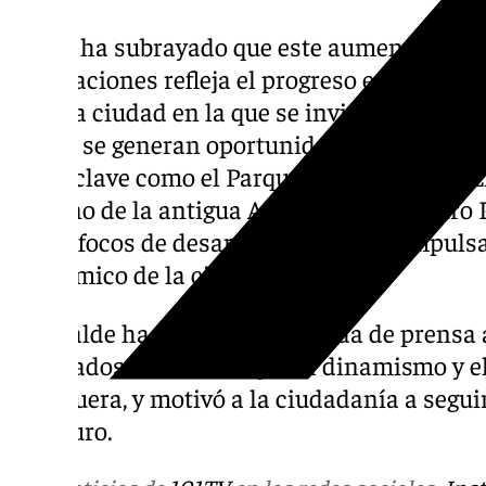
Barón ha subrayado que este aumento de e
facturaciones refleja el progreso económic
“es una ciudad en la que se invierte, donde 
donde se generan oportunidades”. Además, 
áreas clave como el Parque Empresarial (PEA
entorno de la antigua Azucarera y el futur
de los focos de desarrollo que están impuls
económico de la ciudad.
El alcalde ha finalizado la rueda de prensa
resultados son un reflejo del dinamismo y e
Antequera, y motivó a la ciudadanía a segui
su futuro.