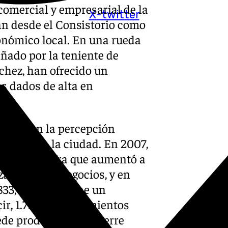
 comercial y empresarial de la
X-twitter
n desde el Consistorio como
onómico local. En una rueda
ñado por la teniente de
chez, han ofrecido un
s dados de alta en
smienten la percepción
minan en la ciudad. En 2007,
strados, cifra que aumentó a
izaron 5.094 negocios, y en
833, lo que supone un
ir, 1.776 establecimientos
de producir algún cierre