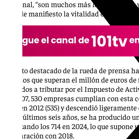
ocasional, “son muchos más los comercios y
pone de manifiesto la vitalidad del sector».
Un dato destacado de la rueda de prensa ha 
negocios que superan el millón de euros de 
obligados a tributar por el Impuesto de Act
En 2007, 530 empresas cumplían con esta c
varió en 2012 (535) y descendió ligeramente 
en los últimos seis años, se ha producido u
alcanzando los 714 en 2024, lo que supone 
comparación con 2018.