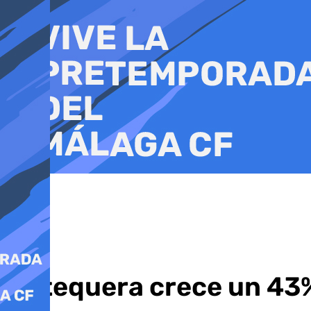
Ir
al
contenido
Antequera crece un 43%