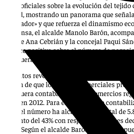
datos oficiales sobre la evolución del tejido
ciudad, mostrando un panorama que señala
«alentador» y que refuerza el dinamismo ec
de prensa, el alcalde Manolo Barón, acompa
alcalde Ana Cebrián y la concejal Paqui Sán
balance positivo sobre el número de negocio
Antequera.
Los datos revelados, han indicado que, «de
común de que los cierres comerciales predo
Antequera contaba con 4.057 comercios regi
4.580 en 2012. Para el año 2018, se contabil
2024, el número ha alcanzado un total de 5.
aumento del 43% con respecto a 2007, es dec
más». Según el alcalde Barón, aunque se pue