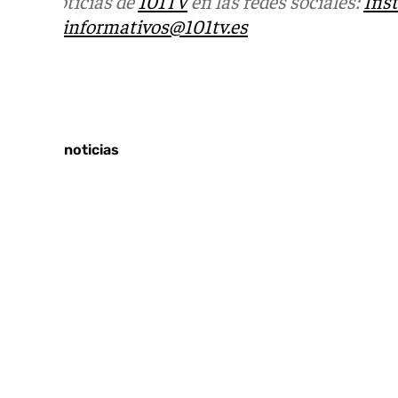
Más noticias de
101TV
en las redes sociales:
Ins
correo
informativos@101tv.es
Tags:
Últimas noticias