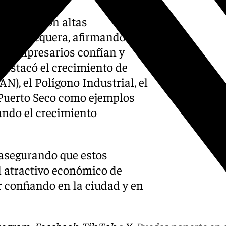
mpresas con altas
o de Antequera, afirmando que
los empresarios confían y
destacó el crecimiento de
N), el Polígono Industrial, el
o Puerto Seco como ejemplos
ando el crecimiento
 asegurando que estos
l atractivo económico de
r confiando en la ciudad y en