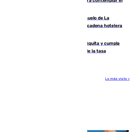
Iberia organiza un vuelo especial para contemplar el
eclipse total de Sol del 12 de agosto
Málaga vuelve a sacar a subasta el suelo de La
Térmica con el interés de que una gran cadena hotelera
presente su oferta
Vox exige a Sanz que paralice la mezquita y cumpla
los acuerdos firmados antes de hablar de la tasa
turística
Lo más visto >
Más noticias
Ver más >