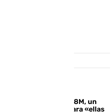
Andalucía
Antequera de cara al 8M, un
mes de propuestas para «ellas