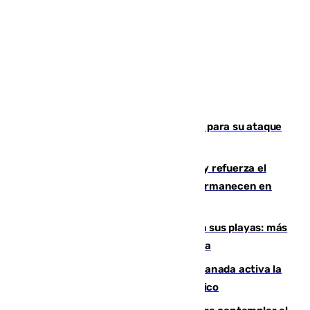
El Real Madrid ficha a Yan Diomande para su ataque
por 125 millones
El Gobierno instala duchas y baños y refuerza el
CETI para los miles de migrantes que permanecen en
Ceuta
Málaga corta la venta ambulante en sus playas: más
de 180 multas de la Policía por este tema
Un incendio junto a la autovía en Granada activa la
fase operativa 1 y obliga a cortar el tráfico