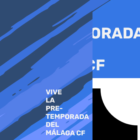
Ir
al
contenido
Tiktok