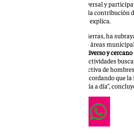
«Se trata de un programa transversal y participat
ciudadanía, que pone de relieve la contribución 
una Antequera más igualitaria”, explica.
La concejal de Equidad, María Sierras, ha subray
colaboración entre las distintas áreas municipale
para dar forma a un programa
diverso y cercano 
población. “Este calendario de actividades busca 
aprendizaje y la participación activa de hombres
la mujer en nuestra sociedad, recordando que la 
debemos seguir construyendo día a día”, concluyó 