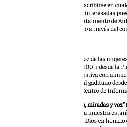
Para
más informació
n o para inscribirse en cual
requieren registro, las personas interesadas pued
Información a la Mujer del Ayuntamiento de Ant
952708261 / 952708249,
así como a través del co
cim@antequera.es
Actividades destacadas
Viaje a Cádiz:
“El Carnaval y la voz de las mujeres
una excursión con salida a las 9:00 h desde la P
podrán disfrutar de la jornada festiva con almuer
conocer cómo se vive el Carnaval gaditano desde
inscripciones se realizan en el Centro de Inform
Exposición fotográfica “Mujeres, miradas y voz”
coordinación de socias de AFA, la muestra estará 
Pinacoteca Edificio San Juan de Dios en horario 