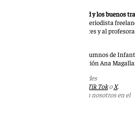
Talleres de radio “Por la igualdad y los buenos tra
de Primaria, impartidos por la periodista freela
con el fin de formar a los escolares y al profeso
través de la radio escolar.
Taller “Pompa y Pompo”.
Para alumnos de Infantil
pedagoga y experta en coeducación Ana Magall
Más noticias de
101TV
en las redes
sociales:
Instagram
,
Facebook
,
Tik Tok
o
X
.
Puedes ponerte en contacto con nosotros en el
correo
informativos@101tv.es
Tags:
Últimas noticias