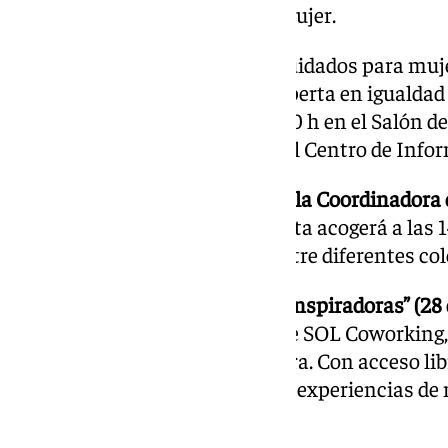
el Centro de Información a la Mujer.
Taller “Mi niña interior”.
Autocuidados para mujer
Impartido por la consultora experta en igualdad
tendrán lugar de 17:00 h a 20:00 h en el Salón de
requiere inscripción previa en el Centro de Info
Encuentro de convivencia para la Coordinadora 
sede de la Sociedad Excursionista acogerá a las 
intercambio y trabajo en red entre diferentes col
Mesa redonda: “Antequeranas inspiradoras” (28 d
Muñoz Chamorro, fundadora de SOL Coworking, se
Museo de la Ciudad de Antequera. Con acceso libr
pondrá de relieve testimonios y experiencias de 
municipio.
Actividades coeducativas