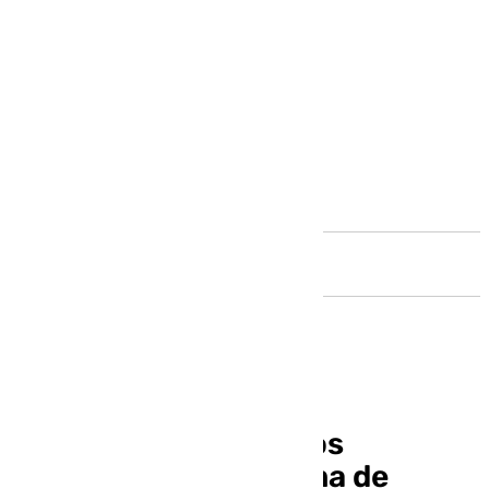
Andalucía
Antequera entrega los
diplomas del programa de