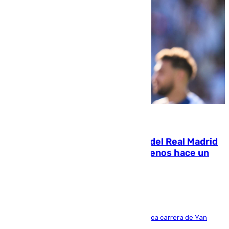
07.08.2026
El fichaje más caro de la historia del Real Madrid
costaba 105 millones de euros menos hace un
año y jugaba en Leganés
Del filial pepinero a récord absoluto: la meteórica carrera de Yan
Diomande en solo doce meses