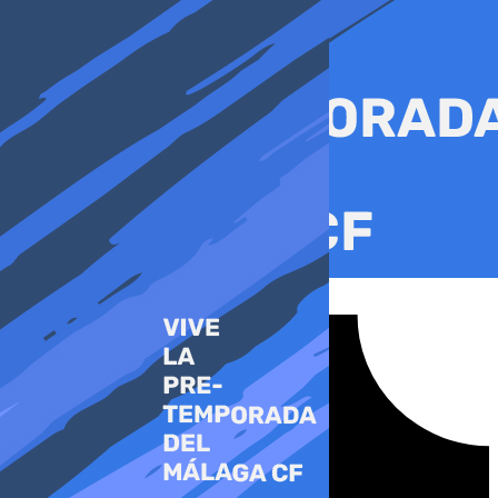
Ir
al
contenido
Tiktok