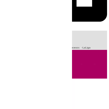
HOY
|
Fútbol
Primera División
Crisis Migratoria en Ceuta
Sucesos
LaLiga
Andalucía