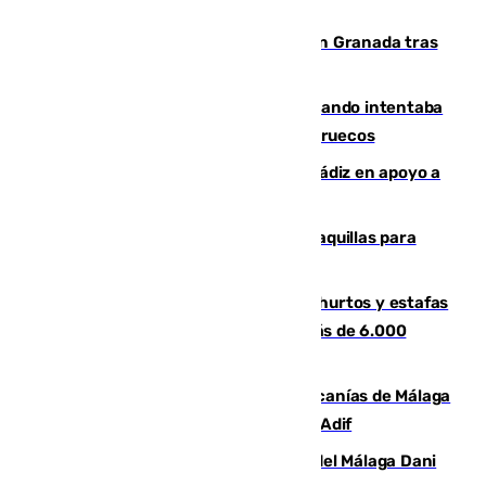
Angustioso rescate de una familia en Granada tras
caer su coche por un terraplén
Fallece un joven tras caer al mar cuando intentaba
entrar en parapente a Ceuta desde Marruecos
CIES NO moviliza a la provincia de Cádiz en apoyo a
la respuesta humanitaria de Ceuta
El mercado de Jerez refrigera sus taquillas para
facilitar las compras a sus visitantes
Detenida una pareja por presuntos hurtos y estafas
en Málaga tras ser descubiertos con más de 6.000
euros
Retrasos y cancelaciones en el Cercanías de Málaga
por una avería en la infraestructura de Adif
Isco, la nueva mascota del jugador del Málaga Dani