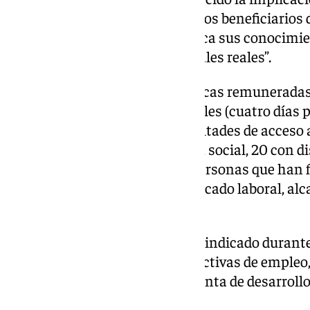
colaboradoras y ha felicitado a los beneficiarios
oportunidad de poner en práctica sus conocimi
capacidades en entornos laborales reales”.
El programa EPES ofrece prácticas remuneradas
dedicación de 20 horas semanales (cuatro días p
colectivos con especiales dificultades de acceso 
personas en riesgo de exclusión social, 20 con 
a minorías étnicas. De las 80 personas que han f
conseguido incorporarse al mercado laboral, alc
inserción del 52,5 %.
El Ayuntamiento reafirma, han indicado durante 
compromiso con las políticas activas de empleo
público-privada como herramienta de desarrollo
para la ciudad y su comarca.