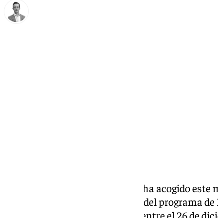
Antonio J. Palomo
martes, 21 octubre 2025, 16:04
Compartir:
El Ayuntamiento de Antequera ha acogido este ma
clausura y entrega de diplomas del programa de
el Empleo (EPES), desarrollado entre el 26 de dic