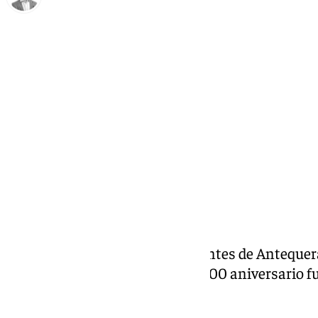
Antonio J. Palomo
viernes, 7 marzo 2025, 11:05
Compartir:
La Archicofradía de los Estudiantes de Antequera
programa conmemorativo del 500 aniversario fun
Veracruz en la ciudad.