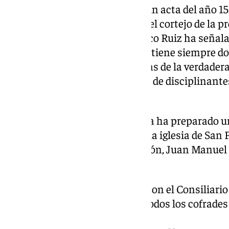
«Según aparece ya recogida en un acta del año 
de la Veracruz como participe del cortejo de la p
No obstante, el cofrade Francisco Ruiz ha señalad
hermandad llegan del año 1555, tiene siempre do
3 de mayo en torno a las reliquias de la verdader
cuando tenia lugar la procesión de disciplinant
Última Cena».
Por este motivo, la archicofradía ha preparado u
han desvelado esta semana en la iglesia de San 
hermano mayor de la corporación, Juan Manuel 
citas:
Formación el 15 de marzo, con el Consiliario
las procesiones dirigida a todos los cofrades
las 11.30 horas