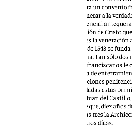
Santa Cruz, allá donde se fundara un convento f
cofradía que se encargaba de venerar a la verdade
funda la primera cofradía penitencial antequera
Veracruz. Otro aspecto de la Pasión de Cristo qu
en las reglas de la Observancia es la veneración 
este motivo el 12 de septiembre de 1543 se fund
cofradía penitencial antequerana. Tan sólo dos
hermandades se fusionan y los franciscanos le c
hagan sus cabildos y una bóveda de enterramien
únicas que desarrollan sus estaciones penitenci
aquellos años. Una vez consolidadas estas primit
mano de otro franciscano Fray Juan del Castillo,
erige la cofradía del Cristo Verde que, diez años 
dos anteriores y forman entre las tres la Archico
vaivenes ha llegado hasta nuestros días».