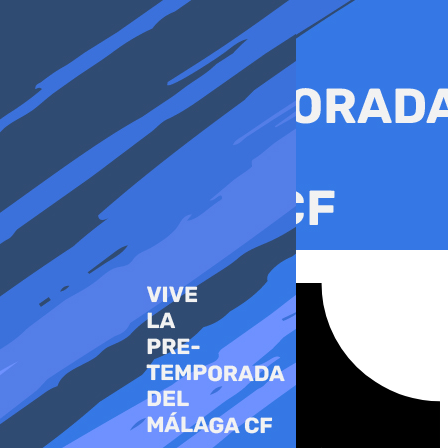
Ir
al
contenido
Tiktok