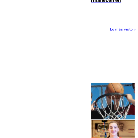
CETI para los miles de migrantes que permanecen en
Ceuta
Lo más visto >
Más noticias
Ver más >