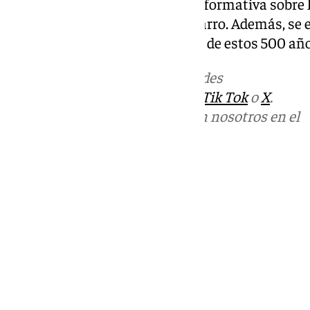
Villena. Y, una conferencia formativa sobre 
escultor Juan Manuel Miñarro. Además, se e
conmemorativo de Correos de estos 500 año
Más noticias de
101TV
en las redes
sociales:
Instagram
,
Facebook
,
Tik Tok
o
X
.
Puedes ponerte en contacto con nosotros en el
correo
informativos@101tv.es
Tags:
Últimas noticias