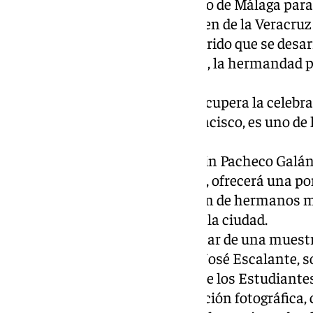
realizado solicitud al Obispo de Málaga par
será concelebrada y, la Virgen de la Veracruz
extraordinario por un recorrido que se desar
colegios religiosos a los que, la hermandad 
participación en este acto.
El 2 de agosto la cofradía recupera la celebr
ganar el jubileo en San Francisco, es uno de
franciscanos.
El 18 de octubre, fray Joaquin Pacheco Galán
orden a nivel internacional, ofrecerá una po
visitará una gran delegación de hermanos 
Veracruz a nivel nacional a la ciudad.
Faltan fechas por determinar de una muest
será comisario su director José Escalante, s
actual de la Archicofradía de los Estudiante
Habrá también una exposición fotográfica,