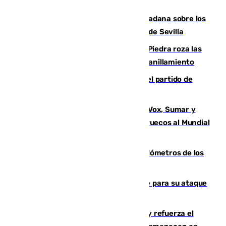
PSOE y Vox critican la consulta ciudadana sobre los
toldos que ha lanzado el Ayuntamiento de Sevilla
La laguna malagueña de Fuente de Piedra roza las
30.000 parejas de flamencos antes del anillamiento
Sigue en directo la retransmisión del partido de
pretemporada Málaga-Al-Arabi
La crisis migratoria de Ceuta une a Vox, Sumar y
Podemos contra la candidatura de Marruecos al Mundial
2030
Diputación limpia de residuos 170 kilómetros de los
principales caminos del Rocío en Sevilla
El Real Madrid ficha a Yan Diomande para su ataque
por 125 millones
El Gobierno instala duchas y baños y refuerza el