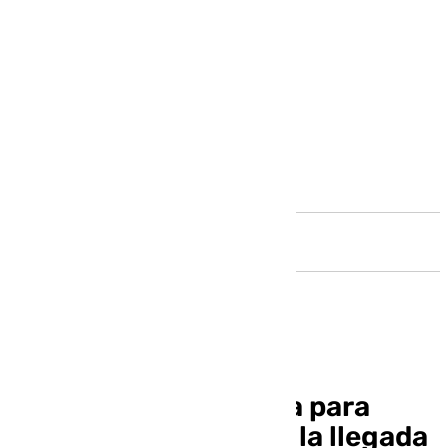
Andalucía
Antequera se prepara para
celebrar 500 años de la llegada