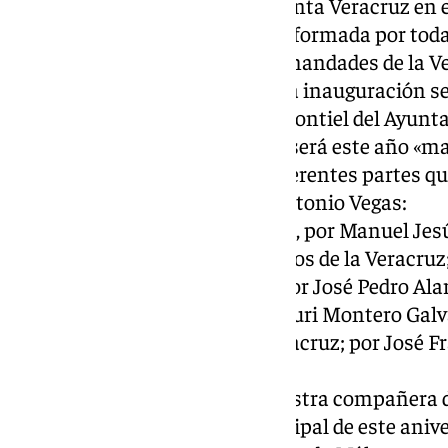
Una exposición sobre la Santa Veracruz en 
en Antequera, que está conformada por todas
nivel internacional de hermandades de la Ver
21 de marzo al 21 de abril La inauguración se
de exposiciones Antonio Montiel del Ayunt
El Pregón del Lunes Santo será este año «mag
19.00 horas, que tendrá diferentes partes qu
siendo dirigido por Juan Antonio Vegas:
1. La historia de la Veracruz, por Manuel Jes
2. Los Estudiantes, herederos de la Veracruz;
3. Nazareno de la Sangre; por José Pedro Al
4. Santo Cristo Verde; por Puri Montero Gal
5. Nuestra Señora de la Veracruz; por José F
Almogia.
6. Exaltación final; por nuestra compañera 
El 3 de mayo, es el día principal de este anive