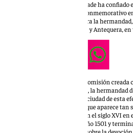
Para lo cual, la corporación cofrade ha confiado 
para el desarrollo del logotipo conmemorativo en 
Santo Lignum Crucis que atesora la hermandad, 
así como las palabras Vera Cruz y Antequera, en 
Francisco Ruiz, miembro de la comisión creada c
ha señalado que, «de esta forma, la hermandad 
quiere hacer participe a toda la ciudad de esta ef
través de la orden franciscana, que aparece tan 
recristianización en la ciudad en el siglo XVI en
iniciada la construcción en el año 1501 y termin
observantes potenciaban todo sobre la devoción a