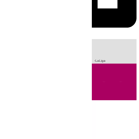
HOY
|
Incendios
Sucesos
Crisis Migratoria en Ceuta
Fútbol
LaLiga
Andalucía