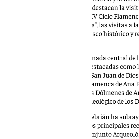
flamenco. Entre las actividades destacan la visit
Plena” en el MAD Antequera, el IV Ciclo Flamenco
Senderismo “El Torcal en familia”, las visitas a l
así como rutas guiadas por el casco histórico y r
centro urbano.
El domingo 16 de noviembre, jornada central de 
desarrollarán propuestas tan destacadas como la
una visita guiada a la iglesia de San Juan de Di
protagonizado por la Escuela Flamenca de Ana Pa
Corazón de María, y el taller “Los Dólmenes de
resiliencia”, en el Conjunto Arqueológico de los
Durante la presentación, Ana Cebrián ha subraya
distintas áreas municipales y los principales re
turísticos del municipio —el Conjunto Arqueoló