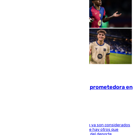
09.08.2026
El año 2007, una generación muy prometedora en
el mundo del fútbol
Hay varios jugadores de la nueva 'camada' que ya son considerados
estrellas como Lamine Yamal o Cubarsí, aunque hay otros que
apuntan a que podrán llegar marcar la historia del deporte