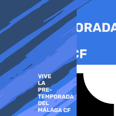
Ir
al
contenido
Tiktok