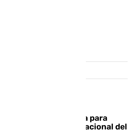
Andalucía
Antequera se prepara para
celebrar el Día Internacional del