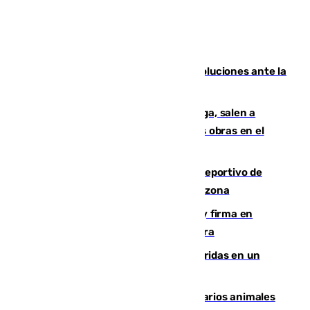
Más de 15.000 ceutíes claman por soluciones ante la
crisis migratoria
Los vecinos de Pedregalejo en Málaga, salen a
protestar en contra del resultado de las obras en el
paseo marítimo
Un incendio en un local del puerto deportivo de
Fuengirola genera una gran susto en la zona
Daniel Mérida derriba a Griekspoor y firma en
Montreal el mejor resultado de su carrera
Dos personas mueren y tres son heridas en un
accidente de tráfico en Utrera
Estudiarán el comportamiento de varios animales