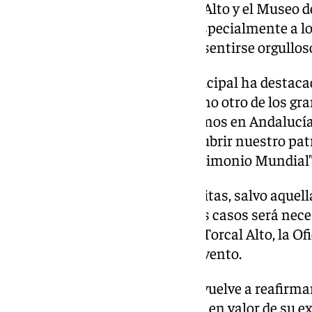
Centro de Visitantes del Torcal Alto y el Museo
ofrecer un programa “dirigido especialmente a l
primeros que deben disfrutar y sentirse orgullo
Asimismo, la responsable municipal ha destacad
dentro de la programación, “como otro de los g
de la humanidad que compartimos en Andalucía”,
visitantes “a descubrir y redescubrir nuestro pa
identidad y el orgullo de ser Patrimonio Mundial”
Todas las actividades son gratuitas, salvo aquel
específica, y en la mayoría de los casos será nece
través del Centro de Visitantes Torcal Alto, la O
teléfonos de contacto de cada evento.
Con este programa, Antequera vuelve a reafirm
difusión, conservación y puesta en valor de su e