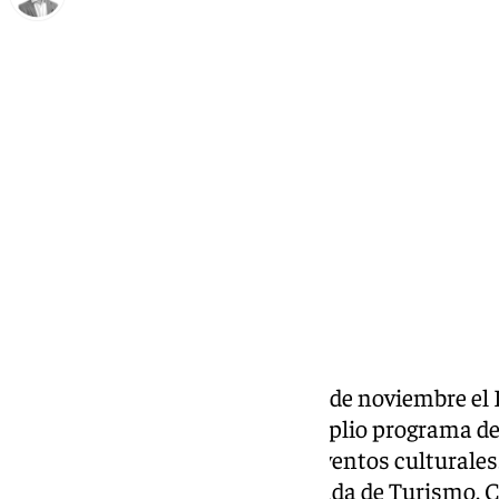
Antonio J. Palomo
viernes, 7 noviembre 2025, 15:09
Compartir:
Antequera celebrará del 13 al 16 de noviembre el
Patrimonio Mundial con un amplio programa de a
visitas guiadas, senderismo y eventos culturale
por la teniente de alcalde delegada de Turismo,