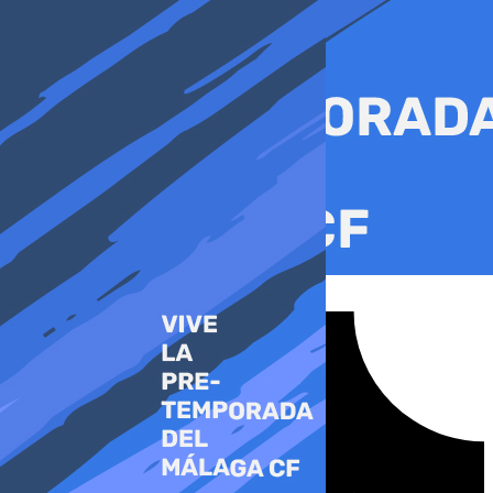
Ir
al
contenido
Tiktok