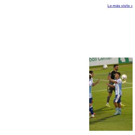
Lo más visto >
Más noticias
Ver más >