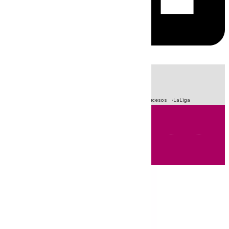
HOY
|
Fútbol
Primera División
Crisis Migratoria en Ceuta
Sucesos
LaLiga
Andalucía