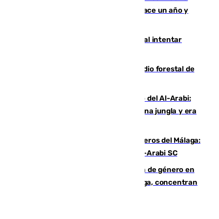
costaba 105 millones de euros menos hace un año y
jugaba en Leganés
Ceuta suma 82 fallecidos en el mar al intentar
cruzar la frontera española
Huelva eleva a emergencia el incendio forestal de
Niebla
Juanfran Funes, sobre el duro juego del Al-Arabi:
“Por momentos nos hemos metido en una jungla y era
hasta peligroso”
Ya se han estrenado los tres delanteros del Málaga:
Eneko Jauregui, bigoleador contra el Al-Arabi SC
35 mujeres asesinadas por violencia de género en
España en este 2026: Andalucía y Málaga, concentran
el foco de la tragedia