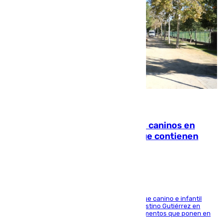
06.08.2026
Continúan los cierres de parques caninos en
Sevilla: se detectan alimentos que contienen
elementos peligrosos
En la tarde del 6 de agosto ha cerrado el parque canino e infantil
situado entre las calles Manuel Olivencia y Faustino Gutiérrez en
Sevilla Este tras detectarse alimentos con elementos que ponen en
peligro a perros y usuarios