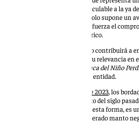
siglo XIX, añadirá un valor incalculable a la ya d
Corporación. Este esfuerzo no solo supone un av
patrimonio cultural, sino que refuerza el compro
preservación de su legado histórico.
La culminación de este proyecto contribuirá a 
de la Corporación, destacando su relevancia en el
garantizando que la
túnica blanca del Niño Perd
de la tradición y la historia de la entidad.
Según informaron en
octubre de 2023
, los borda
desmontados en el último cuarto del siglo pasado
confección de otras prendas, de esta forma, es u
patrimonio textil junto al recuperado manto negro
de la túnica del Dulce Nombre.