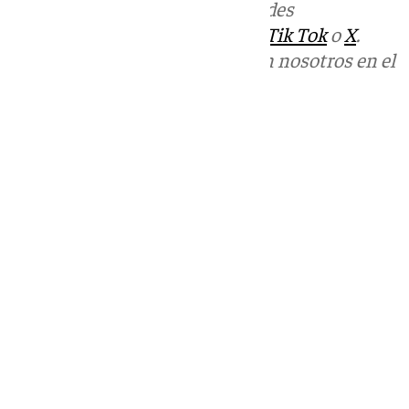
Más noticias de
101TV
en las redes
sociales:
Instagram
,
Facebook
,
Tik Tok
o
X
.
Puedes ponerte en contacto con nosotros en el
correo
informativos@101tv.es
Tags:
Últimas noticias