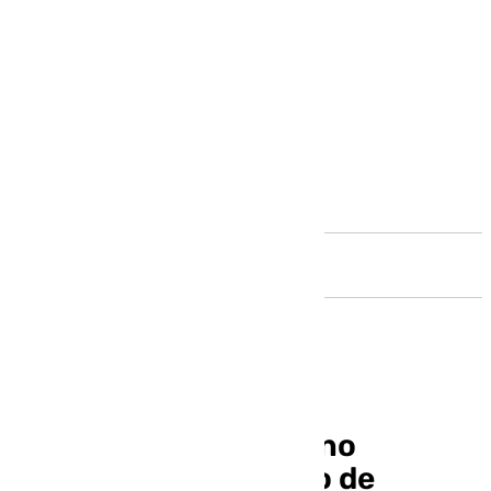
Andalucía
Antonio Miguel Moreno
desarrolla el proyecto de