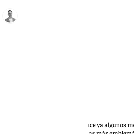
Antonio J. Palomo
martes, 18 febrero 2025, 10:16
Compartir:
La Cofradía de Abajo iniciaba hace ya algunos 
recuperación de una de sus piezas más emblemá