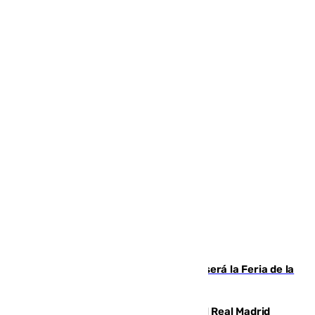
Talleres, escape room y música: así será la Feria de la
Juventud Cofrade de Málaga
El fichaje más caro de la historia del Real Madrid