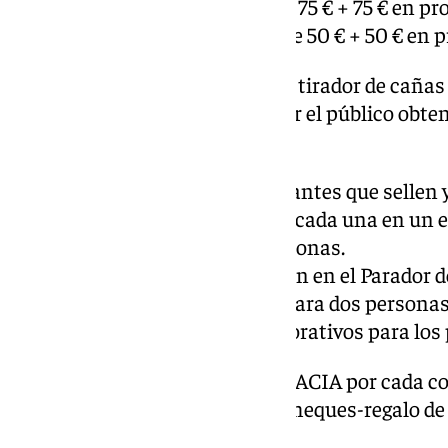
2º premio: Tarjeta monedero de 75 € + 75 € en 
3er premio: Tarjeta monedero de 50 € + 50 € en
Además, se reconocerá el mejor tirador de cañas
establecimiento más votado por el público obte
Heineken.
Premios dirigidos a los participantes que sellen 
Seis tarjetas monedero de 50 € (cada una en un e
Un vuelo en globo para dos personas.
Una estancia con media pensión en el Parador d
Una sesión de spa y almuerzo para dos personas 
1.000 marca-páginas conmemorativos para los p
Asimismo, cabe recordar que la ACIA por cada 
papeleta para el sorteo de dos cheques-regalo de 
comercio local de Antequera.