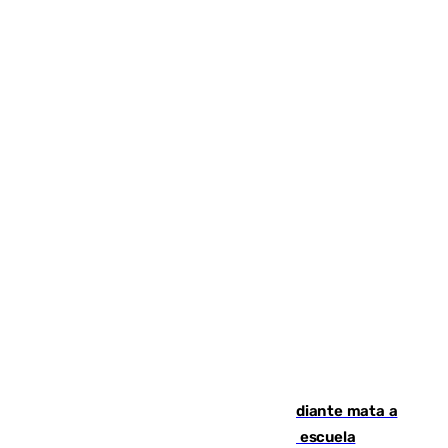
Desastre en Tailandia: un joven estudiante mata a
tiros a sus abuelo y a profesores en una escuela