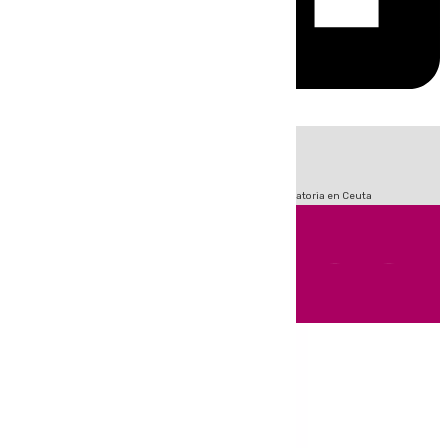
HOY
|
Fútbol
Sucesos
LaLiga
Primera División
Crisis Migratoria en Ceuta
Andalucía