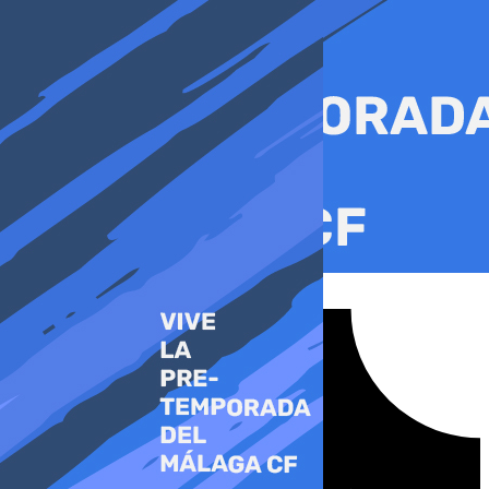
Ir
al
contenido
Tiktok