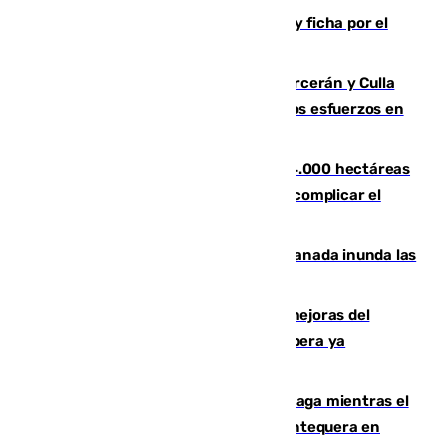
Luca Zidane rompe con el Granada y ficha por el
Leganés
Incendios de Castellón: Sierra Engarcerán y Culla
evolucionan positivamente y centran los esfuerzos en
Tírig
El incendio de Niebla ya supera las 4.000 hectáreas
afectadas y "se espera que se vuelva a complicar el
fuego"
Una tormenta en la provincia de Granada inunda las
calles de Puebla de Don Fadrique
La inversión del Ayuntamiento en mejoras del
entorno del Prado de San Sebastián supera ya
1.600.000 euros
El taró tiñe de niebla la costa de Málaga mientras el
calor se concentra en el interior con Antequera en