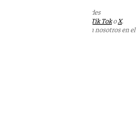
Más noticias de
101TV
en las redes
sociales:
Instagram
,
Facebook
,
Tik Tok
o
X
.
Puedes ponerte en contacto con nosotros en el
correo
informativos@101tv.es
Tags:
Últimas noticias