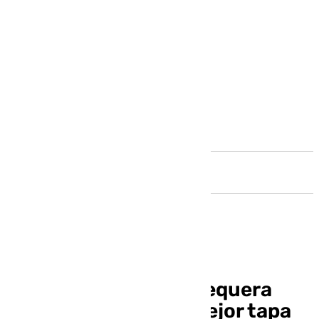
Andalucía
Casi 40 bares de Antequera
lucharán por ser la mejor tapa