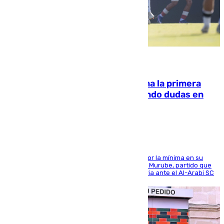
07.08.2026
El Málaga cae ante el Ceuta y suma la primera
derrota de la pretemporada dejando dudas en
defensa
El cuadro dirigido por Juanfran Funes perdió por la mínima en su
envite contra el conjunto caballa en el Alfonso Murube, partido que
se disputó un día después de su primera victoria ante el Al-Arabi SC