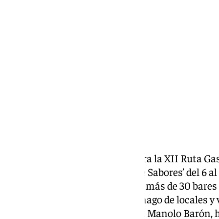
María Rosales
jueves, 6 marzo 2025, 21:04
Compartir:
Hoy ha comenzado en Antequera la XII Ruta Gas
como protagonista: ‘Sinfonía de Sabores’ del 6 a
Restaurante Lozano, uno de los más de 30 bares 
luchará por conquistar el estómago de locales y 
mejor tapa de la ruta. El alcalde, Manolo Barón,