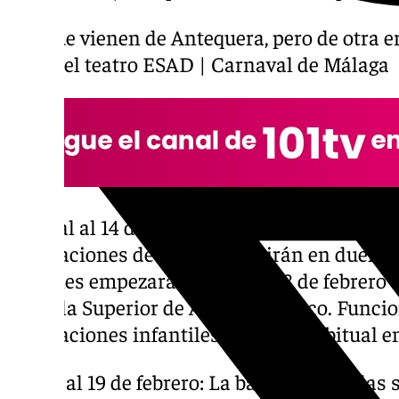
Los que vienen de Antequera, pero de otra era
desde el teatro ESAD | Carnaval de Málaga
Del 8 al al 14 de febrero: Empieza la batalla
agrupaciones de canto se batirán en duelo pa
sesiones empezarán el sábado 8 de febrero a 
Escuela Superior de Arte Dramático. Funci
agrupaciones infantiles como es habitual en
Del 16 al 19 de febrero: La batalla de coplas 