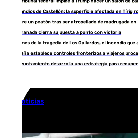
Un tribunal federal impide a Trump hacer un salón de bai
Incendios de Castellón: la superficie afectada en Tírig 
Muere un peatón tras ser atropellado de madrugada en l
El Granada cierra su puesta a punto con victoria
Un mes de la tragedia de Los Gallardos, el incendio que
España establece controles fronterizos a viajeros proce
El Ayuntamiento desarrolla una estrategia para recupera
Más noticias
Ver más >