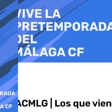
Ir
al
contenido
COACMLG | Los que viene