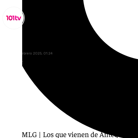
Miguel Alfonso
martes, 11 febrero 2025, 01:24
Compartir:
COACMLG | Los que vienen de Antequera, per