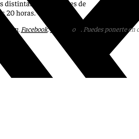
as distintas agrupaciones de
as 20 horas.
tagram
,
Facebook
,
Tik Tok
o
X
. Puedes ponerte en 