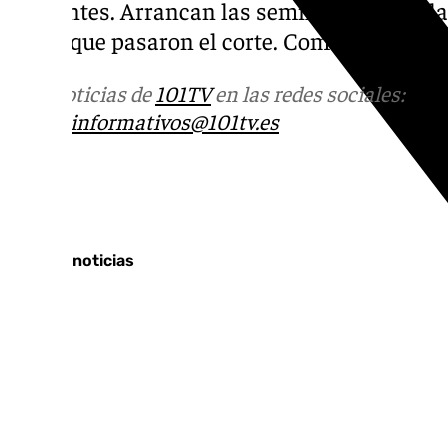
Cervantes. Arrancan las semifinales para l
canto que pasaron el corte. Comenzarán a l
Más noticias de
101TV
en las redes sociales:
Ins
correo
informativos@101tv.es
Tags:
Últimas noticias