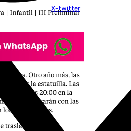
X-twitter
 | Infantil | III Preliminar
 de coplas. Otro año más, las
ra lograr la estatuilla. Las
partir de las 20:00 en la
ones que empezarán con las
 los últimos años.
se traslada al Teatro