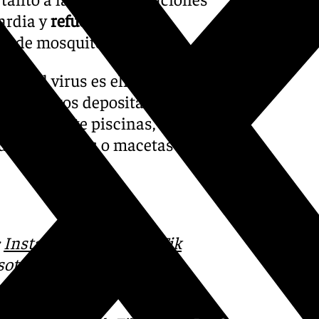
ardia y
refuercen las
as de mosquitos.
ión
del virus es eliminar
s mosquitos depositan sus
decuadamente piscinas,
cubos, juguetes o macetas que
:
Instagram
,
Facebook
,
Tik
otros en el correo