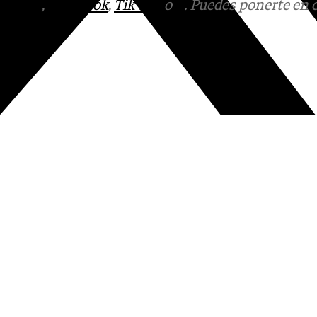
tagram
,
Facebook
,
Tik Tok
o
X
. Puedes ponerte en 