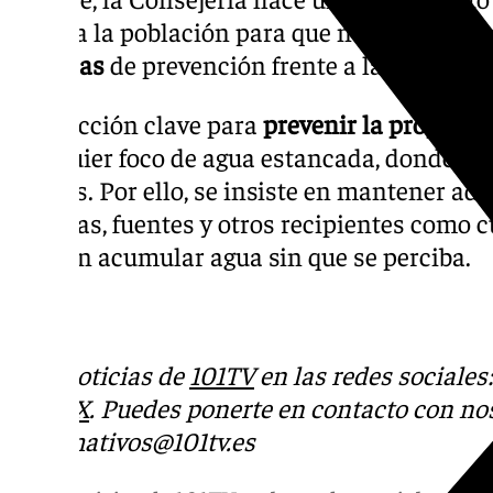
como a la población para que no bajen la gu
medidas
de prevención frente a las picadur
Otra acción clave para
prevenir la propagac
cualquier foco de agua estancada, donde lo
huevos. Por ello, se insiste en mantener a
albercas, fuentes y otros recipientes como 
puedan acumular agua sin que se perciba.
Más noticias de
101TV
en las redes sociales
Tok
o
X
. Puedes ponerte en contacto con nos
informativos@101tv.es