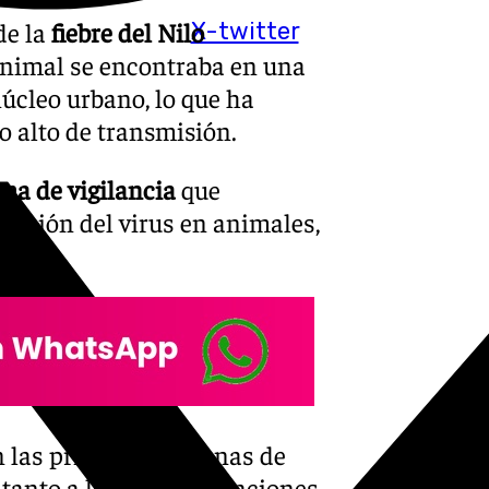
de la
fiebre del Nilo
X-twitter
animal se encontraba en una
núcleo urbano, lo que ha
o alto de transmisión.
ma de vigilancia
que
ulación del virus en animales,
en las primeras semanas de
 tanto a las administraciones