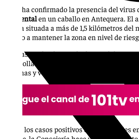
Salud ha confirmado la presencia del virus 
Occidental
en un caballo en Antequera. El 
cuadra situada a más de 1,5 kilómetros del 
llevado a mantener la zona en nivel de riesg
Este caso se ha detectado dentro del
progra
desarrolla la Junta para monitorizar la circ
personas y vectores como los mosquitos.
Dados los casos positivos entre animales 
octubre, la Consejería hace un llamamiento