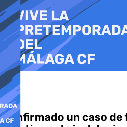
Ir
al
contenido
Confirmado un caso de f