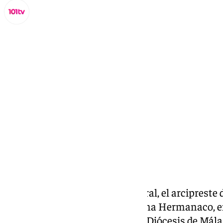
Miguel Alfonso
miércoles, 19 noviembre 2025, 20:07
Compartir:
Una vez iniciado el curso pastoral, el arciprest
Jiménez, visita nuestro programa Hermanaco, e
las prioridades pastorales de la Diócesis de Mál