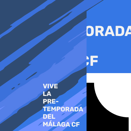
Ir
al
contenido
Tiktok