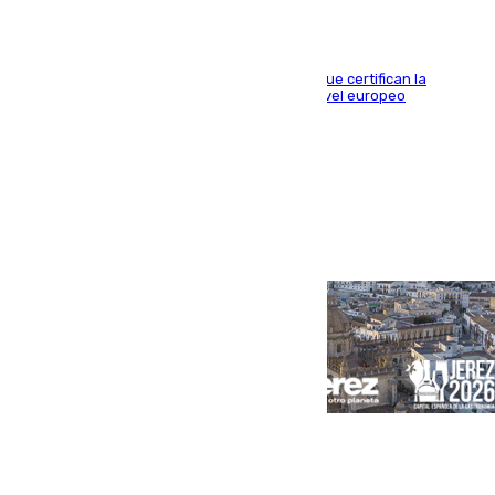
Riquelme, Deossa y Fornals firman los tantos que certifican la
superioridad bética ante un rival de máximo nivel europeo
Portada