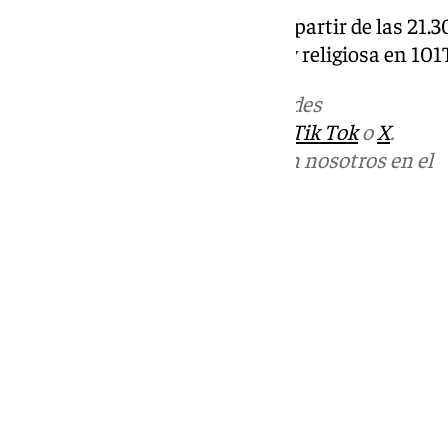
Recuerda que, cada miércoles a partir de las 21.
te acerca la actualidad cofrade y religiosa en 10
Más noticias de
101TV
en las redes
sociales:
Instagram
,
Facebook
,
Tik Tok
o
X
.
Puedes ponerte en contacto con nosotros en el
correo
informativos@101tv.es
Tags:
Últimas noticias