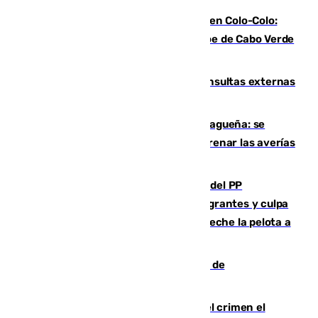
Vozinha, recibido como una estrella en Colo-Colo:
casi 30.000 aficionados arropan al héroe de Cabo Verde
en su presentación
Vithas Málaga crece en cirugías, consultas externas
y altas en el primer semestre de 2026
Mejoras del agua en la Axarquía malagueña: se
sustituye una tubería de 50 años para frenar las averías
de agua en El Borge y Almáchar
Bendodo asegura que los gobiernos del PP
"cumplirán la ley" sobre los menores migrantes y culpa
al Gobierno por "inestabilidad": "Que no eche la pelota a
las comunidades"
Una ONG malagueña ganará un año de
comunicación gratuita con Apecom
Confiesa en un diario ser el autor del crimen el