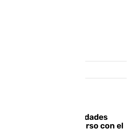
Andalucía
Conocemos las prioridades
pastorales de este curso con el